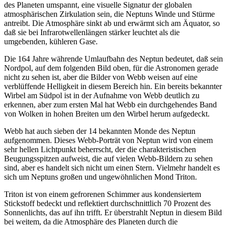
des Planeten umspannt, eine visuelle Signatur der globalen
atmosphärischen Zirkulation sein, die Neptuns Winde und Stürme
antreibt. Die Atmosphäre sinkt ab und erwärmt sich am Äquator, so
daß sie bei Infrarotwellenlängen stärker leuchtet als die
umgebenden, kühleren Gase.
Die 164 Jahre währende Umlaufbahn des Neptun bedeutet, daß sein
Nordpol, auf dem folgenden Bild oben, für die Astronomen gerade
nicht zu sehen ist, aber die Bilder von Webb weisen auf eine
verblüffende Helligkeit in diesem Bereich hin. Ein bereits bekannter
Wirbel am Südpol ist in der Aufnahme von Webb deutlich zu
erkennen, aber zum ersten Mal hat Webb ein durchgehendes Band
von Wolken in hohen Breiten um den Wirbel herum aufgedeckt.
Webb hat auch sieben der 14 bekannten Monde des Neptun
aufgenommen. Dieses Webb-Porträt von Neptun wird von einem
sehr hellen Lichtpunkt beherrscht, der die charakteristischen
Beugungsspitzen aufweist, die auf vielen Webb-Bildern zu sehen
sind, aber es handelt sich nicht um einen Stern. Vielmehr handelt es
sich um Neptuns großen und ungewöhnlichen Mond Triton.
Triton ist von einem gefrorenen Schimmer aus kondensiertem
Stickstoff bedeckt und reflektiert durchschnittlich 70 Prozent des
Sonnenlichts, das auf ihn trifft. Er überstrahlt Neptun in diesem Bild
bei weitem, da die Atmosphäre des Planeten durch die