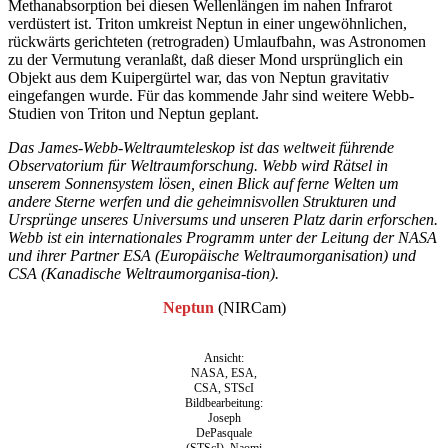
Methanabsorption bei diesen Wellenlängen im nahen Infrarot
verdüstert ist. Triton umkreist Neptun in einer ungewöhnlichen,
rückwärts gerichteten (retrograden) Umlaufbahn, was Astronomen
zu der Vermutung veranlaßt, daß dieser Mond ursprünglich ein
Objekt aus dem Kuipergürtel war, das von Neptun gravitativ
eingefangen wurde. Für das kommende Jahr sind weitere Webb-
Studien von Triton und Neptun geplant.
Das James-Webb-Weltraumteleskop ist das weltweit führende
Observatorium für Weltraumforschung. Webb wird Rätsel in
unserem Sonnensystem lösen, einen Blick auf ferne Welten um
andere Sterne werfen und die geheimnisvollen Strukturen und
Ursprünge unseres Universums und unseren Platz darin erforschen.
Webb ist ein internationales Programm unter der Leitung der NASA
und ihrer Partner ESA (Europäische Weltraumorganisation) und
CSA (Kanadische Weltraumorganisa-tion).
Neptun
(NIRCam)
Ansicht:
NASA, ESA,
CSA, STScI
Bildbearbeitung:
Joseph
DePasquale
(STScI), Naomi