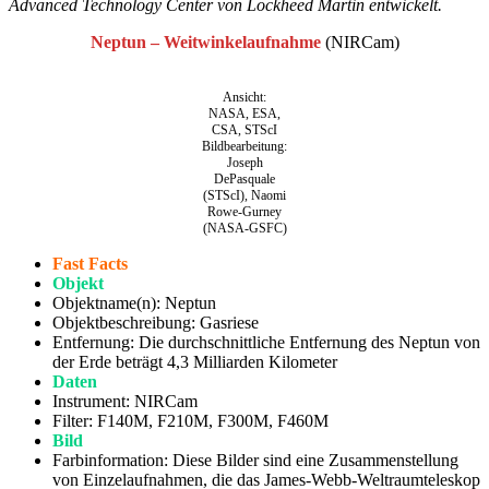
Advanced Technology Center von Lockheed Martin entwickelt.
Neptun – Weitwinkelaufnahme
(NIRCam)
Ansicht:
NASA, ESA,
CSA, STScI
Bildbearbeitung:
Joseph
DePasquale
(STScI), Naomi
Rowe-Gurney
(NASA-GSFC)
Fast Facts
Objekt
Objektname(n): Neptun
Objektbeschreibung: Gasriese
Entfernung: Die durchschnittliche Entfernung des Neptun von
der Erde beträgt 4,3 Milliarden Kilometer
Daten
Instrument: NIRCam
Filter: F140M, F210M, F300M, F460M
Bild
Farbinformation: Diese Bilder sind eine Zusammenstellung
von Einzelaufnahmen, die das James-Webb-Weltraumteleskop