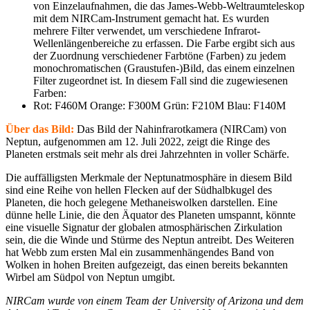
von Einzelaufnahmen, die das James-Webb-Weltraumteleskop
mit dem NIRCam-Instrument gemacht hat. Es wurden
mehrere Filter verwendet, um verschiedene Infrarot-
Wellenlängenbereiche zu erfassen. Die Farbe ergibt sich aus
der Zuordnung verschiedener Farbtöne (Farben) zu jedem
monochromatischen (Graustufen-)Bild, das einem einzelnen
Filter zugeordnet ist. In diesem Fall sind die zugewiesenen
Farben:
Rot: F460M Orange: F300M Grün: F210M Blau: F140M
Über das Bild:
Das Bild der Nahinfrarotkamera (NIRCam) von
Neptun, aufgenommen am 12. Juli 2022, zeigt die Ringe des
Planeten erstmals seit mehr als drei Jahrzehnten in voller Schärfe.
Die auffälligsten Merkmale der Neptunatmosphäre in diesem Bild
sind eine Reihe von hellen Flecken auf der Südhalbkugel des
Planeten, die hoch gelegene Methaneiswolken darstellen. Eine
dünne helle Linie, die den Äquator des Planeten umspannt, könnte
eine visuelle Signatur der globalen atmosphärischen Zirkulation
sein, die die Winde und Stürme des Neptun antreibt. Des Weiteren
hat Webb zum ersten Mal ein zusammenhängendes Band von
Wolken in hohen Breiten aufgezeigt, das einen bereits bekannten
Wirbel am Südpol von Neptun umgibt.
NIRCam wurde von einem Team der University of Arizona und dem