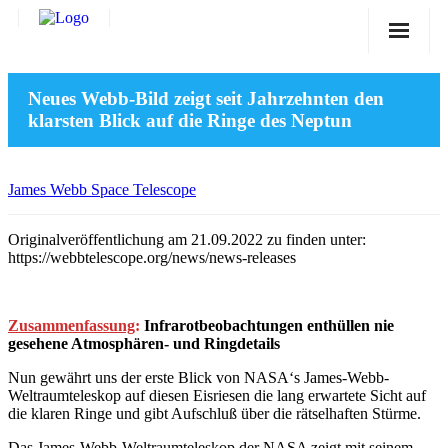
Sternwarte
Neues Webb-Bild zeigt seit Jahrzehnten den
Veranstaltungen
klarsten Blick auf die Ringe des Neptun
Verein
Blog
James Webb Space Telescope
Galerie
Originalveröffentlichung am 21.09.2022 zu finden unter:
https://webbtelescope.org/news/news-releases
Anfahrt
Kontakt
Zusammenfassung
:
Infrarotbeobachtungen enthüllen nie
gesehene Atmosphären- und Ringdetails
Nun gewährt uns der erste Blick von NASA‘s James-Webb-
Weltraumteleskop auf diesen Eisriesen die lang erwartete Sicht auf
die klaren Ringe und gibt Aufschluß über die rätselhaften Stürme.
Das James-Webb-Weltraumteleskop der NASA zeigt mit seinem