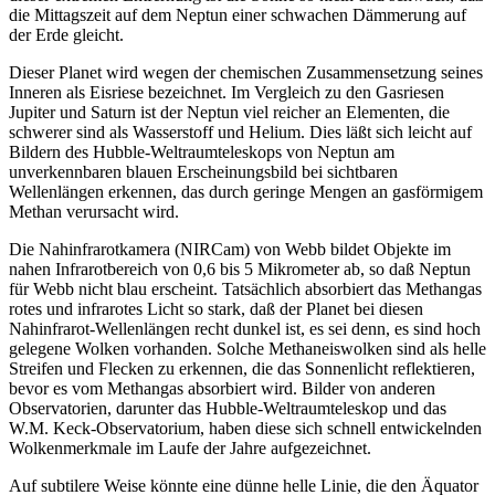
die Mittagszeit auf dem Neptun einer schwachen Dämmerung auf
der Erde gleicht.
Dieser Planet wird wegen der chemischen Zusammensetzung seines
Inneren als Eisriese bezeichnet. Im Vergleich zu den Gasriesen
Jupiter und Saturn ist der Neptun viel reicher an Elementen, die
schwerer sind als Wasserstoff und Helium. Dies läßt sich leicht auf
Bildern des Hubble-Weltraumteleskops von Neptun am
unverkennbaren blauen Erscheinungsbild bei sichtbaren
Wellenlängen erkennen, das durch geringe Mengen an gasförmigem
Methan verursacht wird.
Die Nahinfrarotkamera (NIRCam) von Webb bildet Objekte im
nahen Infrarotbereich von 0,6 bis 5 Mikrometer ab, so daß Neptun
für Webb nicht blau erscheint. Tatsächlich absorbiert das Methangas
rotes und infrarotes Licht so stark, daß der Planet bei diesen
Nahinfrarot-Wellenlängen recht dunkel ist, es sei denn, es sind hoch
gelegene Wolken vorhanden. Solche Methaneiswolken sind als helle
Streifen und Flecken zu erkennen, die das Sonnenlicht reflektieren,
bevor es vom Methangas absorbiert wird. Bilder von anderen
Observatorien, darunter das Hubble-Weltraumteleskop und das
W.M. Keck-Observatorium, haben diese sich schnell entwickelnden
Wolkenmerkmale im Laufe der Jahre aufgezeichnet.
Auf subtilere Weise könnte eine dünne helle Linie, die den Äquator