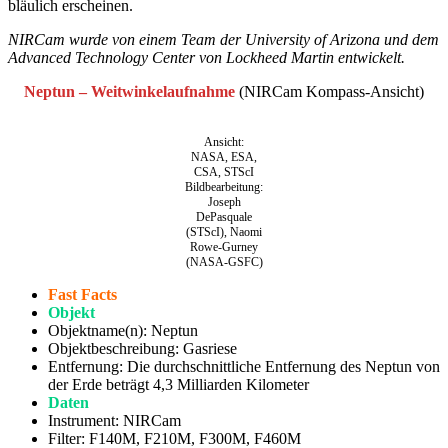
bläulich erscheinen.
NIRCam wurde von einem Team der University of Arizona und dem
Advanced Technology Center von Lockheed Martin entwickelt.
Neptun –
Weitwinkelaufnahme
(NIRCam Kompass-Ansicht)
Ansicht:
NASA, ESA,
CSA, STScI
Bildbearbeitung:
Joseph
DePasquale
(STScI), Naomi
Rowe-Gurney
(NASA-GSFC)
Fast Facts
Objekt
Objektname(n): Neptun
Objektbeschreibung: Gasriese
Entfernung: Die durchschnittliche Entfernung des Neptun von
der Erde beträgt 4,3 Milliarden Kilometer
Daten
Instrument: NIRCam
Filter: F140M, F210M, F300M, F460M