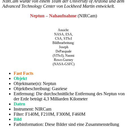
NIRCam wurde von einem Team der University of Arizona und dem
Advanced Technology Center von Lockheed Martin entwickelt.
Neptun – Nahaufnahme
(NIRCam)
Ansicht:
NASA, ESA,
CSA, STScI
Bildbearbeitung:
Joseph
DePasquale
(STScI), Naomi
Rowe-Gurney
(NASA-GSFC)
Fast Facts
Objekt
Objektname(n): Neptun
Objektbeschreibung: Gasriese
Entfernung: Die durchschnittliche Entfernung des Neptun von
der Erde beträgt 4,3 Milliarden Kilometer
Daten
Instrument: NIRCam
Filter: F140M, F210M, F300M, F460M
Bild
Farbinformation: Diese Bilder sind eine Zusammenstellung