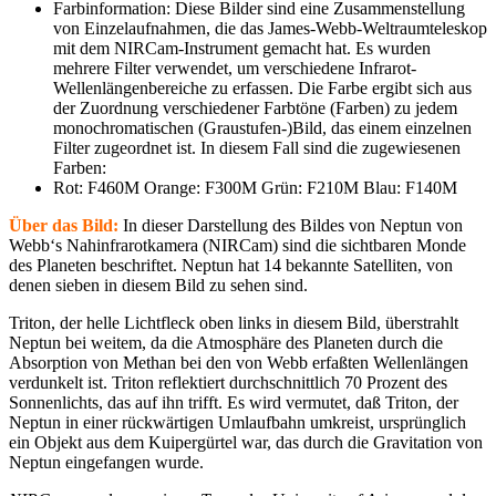
Farbinformation: Diese Bilder sind eine Zusammenstellung
von Einzelaufnahmen, die das James-Webb-Weltraumteleskop
mit dem NIRCam-Instrument gemacht hat. Es wurden
mehrere Filter verwendet, um verschiedene Infrarot-
Wellenlängenbereiche zu erfassen. Die Farbe ergibt sich aus
der Zuordnung verschiedener Farbtöne (Farben) zu jedem
monochromatischen (Graustufen-)Bild, das einem einzelnen
Filter zugeordnet ist. In diesem Fall sind die zugewiesenen
Farben:
Rot: F460M Orange: F300M Grün: F210M Blau: F140M
Über das Bild:
In dieser Darstellung des Bildes von Neptun von
Webb‘s Nahinfrarotkamera (NIRCam) sind die sichtbaren Monde
des Planeten beschriftet. Neptun hat 14 bekannte Satelliten, von
denen sieben in diesem Bild zu sehen sind.
Triton, der helle Lichtfleck oben links in diesem Bild, überstrahlt
Neptun bei weitem, da die Atmosphäre des Planeten durch die
Absorption von Methan bei den von Webb erfaßten Wellenlängen
verdunkelt ist. Triton reflektiert durchschnittlich 70 Prozent des
Sonnenlichts, das auf ihn trifft. Es wird vermutet, daß Triton, der
Neptun in einer rückwärtigen Umlaufbahn umkreist, ursprünglich
ein Objekt aus dem Kuipergürtel war, das durch die Gravitation von
Neptun eingefangen wurde.