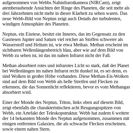
aufgenommen von Webbs Nahinfrarotkamera (NIRCam), zeigt
atemberaubende Ansichten der Ringe des Planeten, die seit mehr als
drei Jahrzehnten nicht mehr in dieser Klarheit zu sehen waren. Das
neue Webb-Bild von Neptun zeigt auch Details der turbulenten,
windigen Atmosphäre des Planeten.
Neptun, ein Eisriese, besitzt ein Inneres, das im Gegensatz zu den
Gasriesen Jupiter und Saturn viel reicher an Stoffen schwerer als
Wasserstoff und Helium ist, wie etwa Methan. Methan erscheint im
sichtbaren Wellenlängenbereich blau, aber wie auf dem Bild von
Webb zu sehen ist, ist das im nahen Infrarot nicht der Fall.
Methan absorbiert rotes und infrarotes Licht so stark, daß der Planet
bei Wellenlängen im nahen Infrarot recht dunkel ist, es sei denn, es
sind Wolken in großer Höhe vorhanden. Diese Methan-Eis-Wolken
sind auf dem Bild von Webb als helle Streifen und Flecken zu
erkennen, die das Sonnenlicht reflektieren, bevor es vom Methangas
absorbiert wird.
Einer der Monde des Neptun, Triton, links oben auf diesem Bild,
zeigt ebenfalls die charakteristischen acht Beugungsspitzen von
Webb, ein Artefakt der Teleskopstruktur. Webb hat zudem 6 weitere
der 14 bekannten Monde des Neptun aufgenommen, zusammen mit
einigen entfernten Galaxien, die als schwache Flecken erscheinen,
sowie einem nahen Stern.