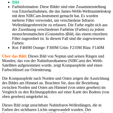
Bild
Farbinformation: Diese Bilder sind eine Zusammenstellung
von Einzelaufnahmen, die das James-Webb-Weltraumteleskop
mit dem NIRCam-Instrument gemacht hat. Es wurden
mehrere Filter verwendet, um verschiedene Infrarot-
Wellenlängenbereiche zu erfassen. Die Farbe ergibt sich aus
der Zuordnung verschiedener Farbtöne (Farben) zu jedem
monochromatischen (Graustufen-)Bild, das einem einzelnen
Filter zugeordnet ist. In diesem Fall sind die zugewiesenen
Farben:
Rot: F460M Orange: F300M Grün: F210M Blau: F140M
Über das Bild:
Dieses Bild von Neptun und seinen Ringen und
Monden, das von der Nahinfrarotkamera (NIRCam) des Webb-
Satelliten aufgenommen wurde, zeigt Kompasspfeile und einen
Farbschlüssel zur Orientierung.
Die Kompasspfeile nach Norden und Osten zeigen die Ausrichtung
des Bildes am Himmel an. Beachten Sie, dass die Beziehung
zwischen Norden und Osten am Himmel (von unten gesehen) im
Vergleich zu den Richtungspfeilen auf einer Karte des Bodens (von
oben gesehen) umgekehrt ist.
Dieses Bild zeigt unsichtbare Nahinfrarot-Wellenlängen, die in
Farben des sichtbaren Lichts umgewandelt wurden. Der