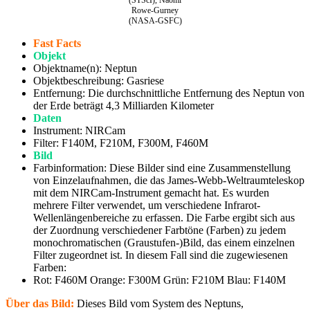
Rowe-Gurney
(NASA-GSFC)
Fast Facts
Objekt
Objektname(n): Neptun
Objektbeschreibung: Gasriese
Entfernung: Die durchschnittliche Entfernung des Neptun von
der Erde beträgt 4,3 Milliarden Kilometer
Daten
Instrument: NIRCam
Filter: F140M, F210M, F300M, F460M
Bild
Farbinformation: Diese Bilder sind eine Zusammenstellung
von Einzelaufnahmen, die das James-Webb-Weltraumteleskop
mit dem NIRCam-Instrument gemacht hat. Es wurden
mehrere Filter verwendet, um verschiedene Infrarot-
Wellenlängenbereiche zu erfassen. Die Farbe ergibt sich aus
der Zuordnung verschiedener Farbtöne (Farben) zu jedem
monochromatischen (Graustufen-)Bild, das einem einzelnen
Filter zugeordnet ist. In diesem Fall sind die zugewiesenen
Farben:
Rot: F460M Orange: F300M Grün: F210M Blau: F140M
Über das Bild:
Dieses Bild vom System des Neptuns,