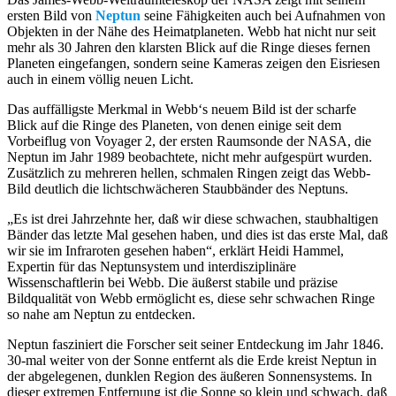
ersten Bild von
Neptun
seine Fähigkeiten auch bei Aufnahmen von
Objekten in der Nähe des Heimatplaneten. Webb hat nicht nur seit
mehr als 30 Jahren den klarsten Blick auf die Ringe dieses fernen
Planeten eingefangen, sondern seine Kameras zeigen den Eisriesen
auch in einem völlig neuen Licht.
Das auffälligste Merkmal in Webb‘s neuem Bild ist der scharfe
Blick auf die Ringe des Planeten, von denen einige seit dem
Vorbeiflug von Voyager 2, der ersten Raumsonde der NASA, die
Neptun im Jahr 1989 beobachtete, nicht mehr aufgespürt wurden.
Zusätzlich zu mehreren hellen, schmalen Ringen zeigt das Webb-
Bild deutlich die lichtschwächeren Staubbänder des Neptuns.
„Es ist drei Jahrzehnte her, daß wir diese schwachen, staubhaltigen
Bänder das letzte Mal gesehen haben, und dies ist das erste Mal, daß
wir sie im Infraroten gesehen haben“, erklärt Heidi Hammel,
Expertin für das Neptunsystem und interdisziplinäre
Wissenschaftlerin bei Webb. Die äußerst stabile und präzise
Bildqualität von Webb ermöglicht es, diese sehr schwachen Ringe
so nahe am Neptun zu entdecken.
Neptun fasziniert die Forscher seit seiner Entdeckung im Jahr 1846.
30-mal weiter von der Sonne entfernt als die Erde kreist Neptun in
der abgelegenen, dunklen Region des äußeren Sonnensystems. In
dieser extremen Entfernung ist die Sonne so klein und schwach, daß