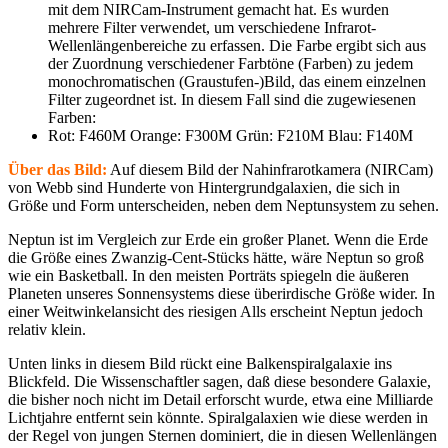
mit dem NIRCam-Instrument gemacht hat. Es wurden
mehrere Filter verwendet, um verschiedene Infrarot-
Wellenlängenbereiche zu erfassen. Die Farbe ergibt sich aus
der Zuordnung verschiedener Farbtöne (Farben) zu jedem
monochromatischen (Graustufen-)Bild, das einem einzelnen
Filter zugeordnet ist. In diesem Fall sind die zugewiesenen
Farben:
Rot: F460M Orange: F300M Grün: F210M Blau: F140M
Über das Bild:
Auf diesem Bild der Nahinfrarotkamera (NIRCam)
von Webb sind Hunderte von Hintergrundgalaxien, die sich in
Größe und Form unterscheiden, neben dem Neptunsystem zu sehen.
Neptun ist im Vergleich zur Erde ein großer Planet. Wenn die Erde
die Größe eines Zwanzig-Cent-Stücks hätte, wäre Neptun so groß
wie ein Basketball. In den meisten Porträts spiegeln die äußeren
Planeten unseres Sonnensystems diese überirdische Größe wider. In
einer Weitwinkelansicht des riesigen Alls erscheint Neptun jedoch
relativ klein.
Unten links in diesem Bild rückt eine Balkenspiralgalaxie ins
Blickfeld. Die Wissenschaftler sagen, daß diese besondere Galaxie,
die bisher noch nicht im Detail erforscht wurde, etwa eine Milliarde
Lichtjahre entfernt sein könnte. Spiralgalaxien wie diese werden in
der Regel von jungen Sternen dominiert, die in diesen Wellenlängen