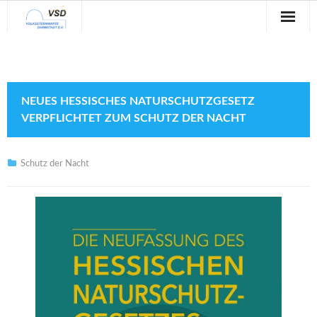
Sternwarte
Veranstaltungen
NEUES HESSISCHES NATURSCHUTZGESETZ
Verein
VERPFLICHTET ZUM SCHUTZ DER NACHT
Blog
Schutz der Nacht
Galerie
Anfahrt
Kontakt