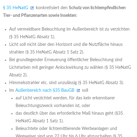
§ 35 HeNatG
konkretisiert den
Schutz von lichtempfindlichen
Tier- und Pflanzenarten sowie Insekten
:
Auf vermeidbare Beleuchtung im Außenbereich ist zu verzichten
(§ 35 HeNatG Absatz 1).
Licht soll nicht über den Horizont und die Nutzfläche hinaus
strahlen (§ 35 HeNatG Absatz 1 Satz 2).
Bei grundlegender Erneuerung öffentlicher Beleuchtung sind
Lichtfarben mit geringer Anlockwirkung zu wählen (§ 35 HeNatG
Absatz 2).
Himmelsstrahler etc. sind unzulässig (§ 35 HeNatG Absatz 3).
Im
Außenbereich nach §35 BauGB
soll
auf Licht verzichtet werden, für das kein erkennbarer
Beleuchtungszweck vorhanden ist, oder
das deutlich über das erforderliche Maß hinaus geht (§35
HeNatG Absatz 1 Satz 1).
Beleuchtete oder lichtemittierende Werbeanlagen und
Wegweiser sind von 22 Uhr bis 6 Uhr abzuschalten (§ 35