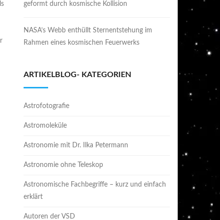
ls
geformt durch kosmische Kollision
NASA’s Webb enthüllt Sternentstehung im
r
Rahmen eines kosmischen Feuerwerks
ARTIKELBLOG- KATEGORIEN
Astrofotografie
Astromoleküle
Astronomie mit Dr. Ilka Petermann
Astronomie ohne Teleskop
Astronomische Fachbegriffe – kurz und einfach
erklärt
Autoren der VSD