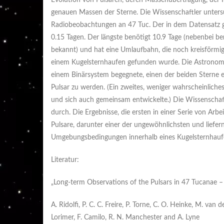
Evolution von Pulsaren, deren Massenübertragung, der R
genauen Massen der Sterne. Die Wissenschaftler unter
Radiobeobachtungen an 47 Tuc. Der in dem Datensatz ge
0.15 Tagen. Der längste benötigt 10.9 Tage (nebenbei b
bekannt) und hat eine Umlaufbahn, die noch kreisförmiger 
einem Kugelsternhaufen gefunden wurde. Die Astronomen
einem Binärsystem begegnete, einen der beiden Sterne e
Pulsar zu werden. (Ein zweites, weniger wahrscheinliche
und sich auch gemeinsam entwickelte.) Die Wissenschaf
durch. Die Ergebnisse, die ersten in einer Serie von Arbe
Pulsare, darunter einer der ungewöhnlichsten und liefer
Umgebungsbedingungen innerhalb eines Kugelsternhauf
Literatur:
„Long-term Observations of the Pulsars in 47 Tucanae – 
A. Ridolfi, P. C. C. Freire, P. Torne, C. O. Heinke, M. van
Lorimer, F. Camilo, R. N. Manchester and A. Lyne