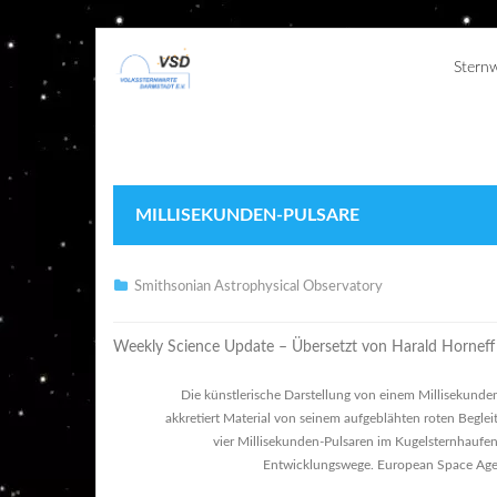
Stern
MILLISEKUNDEN-PULSARE
Smithsonian Astrophysical Observatory
Weekly Science Update – Übersetzt von Harald Horneff
Die künstlerische Darstellung von einem Millisekunden
akkretiert Material von seinem aufgeblähten roten Begl
vier Millisekunden-Pulsaren im Kugelsternhaufe
Entwicklungswege. European Space Agen