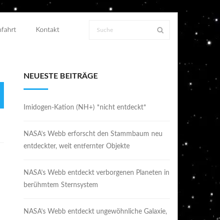
fahrt
Kontakt
NEUESTE BEITRÄGE
Imidogen-Kation (NH+) *nicht entdeckt*
NASA’s Webb erforscht den Stammbaum neu
entdeckter, weit entfernter Objekte
NASA’s Webb entdeckt verborgenen Planeten in
berühmtem Sternsystem
NASA’s Webb entdeckt ungewöhnliche Galaxie,