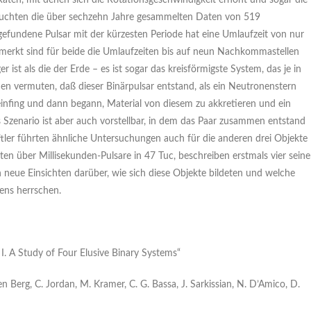
aten, mit denen sich die Rotationsgeschwindigkeit erhöht und sogar die
suchten die über sechzehn Jahre gesammelten Daten von 519
fundene Pulsar mit der kürzesten Periode hat eine Umlaufzeit von nur
emerkt sind für beide die Umlaufzeiten bis auf neun Nachkommastellen
ist als die der Erde – es ist sogar das kreisförmigste System, das je in
 vermuten, daß dieser Binärpulsar entstand, als ein Neutronenstern
infing und dann begann, Material von diesem zu akkretieren und ein
s Szenario ist aber auch vorstellbar, in dem das Paar zusammen entstand
tler führten ähnliche Untersuchungen auch für die anderen drei Objekte
iten über Millisekunden-Pulsare in 47 Tuc, beschreiben erstmals vier seine
n neue Einsichten darüber, wie sich diese Objekte bildeten und welche
ens herrschen.
I. A Study of Four Elusive Binary Systems“
 den Berg, C. Jordan, M. Kramer, C. G. Bassa, J. Sarkissian, N. D’Amico, D.