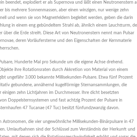
 beendet, explodiert er als Supernova und läßt einen Neutronenstern a
er bis mehrere Sonnenmassen, aber einen winzigen, nur wenige zehn
nell und wenn sie von Magnetfeldern begleitet werden, geben die darin
hlung in einem eng gebündeltem Strahl ab, ähnlich einem Leuchtturm, de
r über die Erde streift. Diese Art von Neutronenstern nennt man Pulsar
ernovae, deren Vorläufersterne und den Eigenschaften der Kernmaterie
herrschen.
 Pulsare, Hunderte Mal pro Sekunde um die eigene Achse drehend.
jekte ihre Rotationsraten durch Akkretion von Material von einem
gibt ungefähr 3.000 bekannte Millisekunden-Pulsare. Etwa fünf Prozent
vitativ gebundene, annähernd kugelförmige Sternansammlungen, die
einigen zehn Lichtjahren im Durchmesser. Ihre dicht besetzten
von Doppelsternsystemen und fast achtzig Prozent der Pulsare in
sternhaufen 47 Tucanae (47 Tuc) besitzt fünfundzwanzig davon.
 Astronomen, die vier ungewöhnliche Millisekunden-Binärpulsare in 47
n. Umlaufbahnen sind der Schlüssel zum Verständnis der Herkunft und