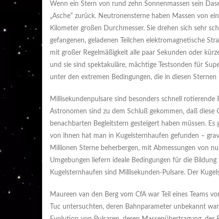
Wenn ein Stern von rund zehn Sonnenmassen sein Dasein
„Asche“ zurück. Neutronensterne haben Massen von ein
Kilometer großen Durchmesser. Sie drehen sich sehr sch
gefangenen, geladenen Teilchen elektromagnetische Stra
mit großer Regelmäßigkeit alle paar Sekunden oder kürze
und sie sind spektakuläre, mächtige Testsonden für Sup
unter den extremen Bedingungen, die in diesen Sternen 
Millisekundenpulsare sind besonders schnell rotierende
Astronomen sind zu dem Schluß gekommen, daß diese Ob
benachbarten Begleitstern gesteigert haben müssen. Es 
von ihnen hat man in Kugelsternhaufen gefunden – gra
Millionen Sterne beherbergen, mit Abmessungen von nur 
Umgebungen liefern ideale Bedingungen für die Bildung 
Kugelsternhaufen sind Millisekunden-Pulsare. Der Kugel
Maureen van den Berg vom CfA war Teil eines Teams von
Tuc untersuchten, deren Bahnparameter unbekannt ware