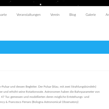
warte
Veranstaltungen
Verein
Blog
Galerie
An
-Pulsar und dessen Begleiter. Der Pulsar (blau, mit zwei Strahlungsbündeln)
eiter und erhöht seine Rotationsrate. Astronomen haben die Bahnparameter von
n 47 Tuc gemessen und modellierten deren mögliche Entstehungs- und
cy & Francesco Ferraro (Bologna Astronomical Observatory)