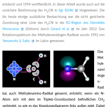
entdeckt und 1994 veröffentlicht. In dieser Arbeit wurde auch auf die
unsichere Bestimmung des H
CN in
Sgr B2(N)
hingewiesen. Die
2
bis heute einzige zusätzliche Beobachtung war die nicht gesicherte
Zuordnung einer Linie des H
CN in der
R2-Region des Sternbilds
2
Monoceros
(Einhorn) durch
Ginard et al.
im Jahr 2012. Das
Rotationsspektrum des Methylenamidogen-Radikals wurde 1992 von
Yamamoto & Saito
im Labor gemessen.
Das
Met
hyle
nami
doge
n-
Radi
kal, auch Methylenamino-Radikal genannt, entsteht, wenn ein N-
Atom sich mit dem im Triplett-Grundzustand befindlichen CH
2
verbindet, so wie es das Kopplungsdiagramm links außen zeigt. Dabei