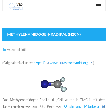
Sternwarte
Veranstaltungen
METHYLENAMIDOGEN-RADIKAL (H2CN)
Verein
Blog
Astromoleküle
Galerie
(Originalartikel unter
https://
www.
astrochymist.org
)
Anfahrt
Kontakt
Das Methylenamidogen-Radikal (H
CN) wurde in TMC-1 mit dem
2
12-Meter-Teleskop am Kitt Peak von
Ohishi und Mitarbeiter