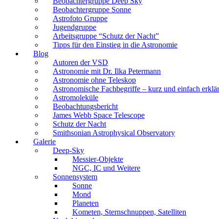
Beobachtergruppe Deep Sky
Beobachtergruppe Sonne
Astrofoto Gruppe
Jugendgruppe
Arbeitsgruppe “Schutz der Nacht”
Tipps für den Einstieg in die Astronomie
Blog
Autoren der VSD
Astronomie mit Dr. Ilka Petermann
Astronomie ohne Teleskop
Astronomische Fachbegriffe – kurz und einfach erklär
Astromoleküle
Beobachtungsbericht
James Webb Space Telescope
Schutz der Nacht
Smithsonian Astrophysical Observatory
Galerie
Deep-Sky
Messier-Objekte
NGC, IC und Weitere
Sonnensystem
Sonne
Mond
Planeten
Kometen, Sternschnuppen, Satelliten