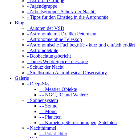
- Astrofoto Gruppe
- Jugendgruppe
- Arbeitsgruppe “Schutz der Nacht”
- Tipps für den Einstieg in die Astronomie
Blog
- Autoren der VSD
- Astronomie mit Dr. Ilka Petermann
- Astronomie ohne Teleskop
- Astronomische Fachbegriffe - kurz und einfach erklärt
- Astromoleküle
- Beobachtungsbericht
- James Webb Space Telescope
- Schutz der Nacht
- Smithsonian Astrophysical Observatory
Galerie
- Deep-Sky
- - Messier-Objekte
- - NGC, IC und Weitere
- Sonnensystem
- - Sonne
- - Mond
- - Planeten
- - Kometen, Sternschnuppen, Satelliten
- Nachthimmel
- - Polarlichter