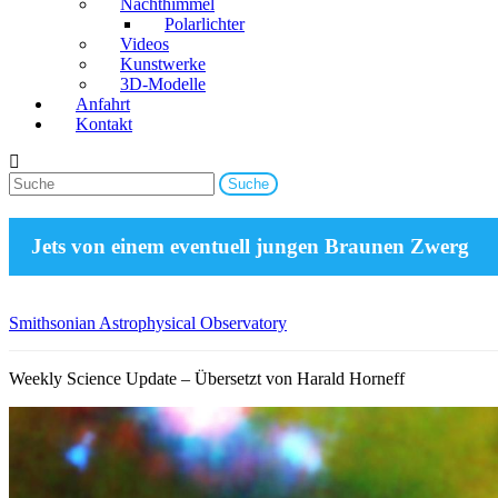
Nachthimmel
Polarlichter
Videos
Kunstwerke
3D-Modelle
Anfahrt
Kontakt
Jets von einem eventuell jungen Braunen Zwerg
Smithsonian Astrophysical Observatory
Weekly Science Update – Übersetzt von Harald Horneff