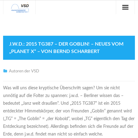
Sternwarte
Veranstaltungen
J.W.D.: 2015 TG387 – DER GOBLIN! – NEUES VOM
Verein
„PLANET X“ – VON BERND SCHARBERT
Blog
Autoren der VSD
Galerie
Was will uns diese kryptische Überschrift sagen? Um sie nicht
Anfahrt
unnötig auf die Folter zu spannen: j.w.d. – Berliner wissen das –
bedeutet „Janz weit draußen“. Und „2015 TG387“ ist ein 2015
Kontakt
entdeckter Himmelskörper, der von Freunden „Goblin“ genannt wird
(„TG“ = „The Goblin“ = „der Kobold“, wobei „TG“ eigentlich den Tag der
Entdeckung bezeichnet). Allerdings befinden sich die Freunde auf der
Erde, denn j.w.d. findet man nicht so einfach welche.