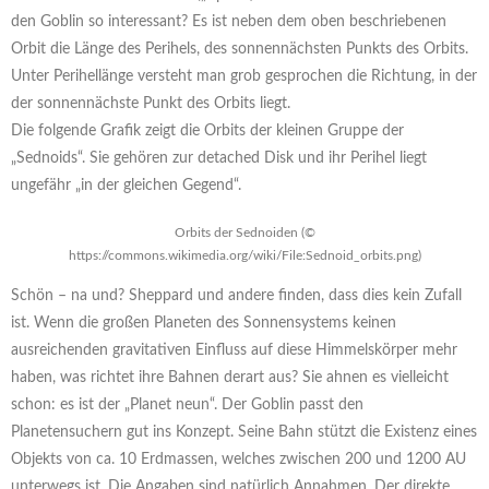
den Goblin so interessant? Es ist neben dem oben beschriebenen
Orbit die Länge des Perihels, des sonnennächsten Punkts des Orbits.
Unter Perihellänge versteht man grob gesprochen die Richtung, in der
der sonnennächste Punkt des Orbits liegt.
Die folgende Grafik zeigt die Orbits der kleinen Gruppe der
„Sednoids“. Sie gehören zur detached Disk und ihr Perihel liegt
ungefähr „in der gleichen Gegend“.
Orbits der Sednoiden (©
https://commons.wikimedia.org/wiki/File:Sednoid_orbits.png)
Schön – na und? Sheppard und andere finden, dass dies kein Zufall
ist. Wenn die großen Planeten des Sonnensystems keinen
ausreichenden gravitativen Einfluss auf diese Himmelskörper mehr
haben, was richtet ihre Bahnen derart aus? Sie ahnen es vielleicht
schon: es ist der „Planet neun“. Der Goblin passt den
Planetensuchern gut ins Konzept. Seine Bahn stützt die Existenz eines
Objekts von ca. 10 Erdmassen, welches zwischen 200 und 1200 AU
unterwegs ist. Die Angaben sind natürlich Annahmen. Der direkte