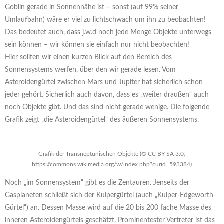
Goblin gerade in Sonnennähe ist – sonst (auf 99% seiner
Umlaufbahn) wäre er viel zu lichtschwach um ihn zu beobachten!
Das bedeutet auch, dass j.w.d noch jede Menge Objekte unterwegs
sein können – wir können sie einfach nur nicht beobachten!
Hier sollten wir einen kurzen Blick auf den Bereich des
Sonnensystems werfen, über den wir gerade lesen. Vom
Asteroidengürtel zwischen Mars und Jupiter hat sicherlich schon
jeder gehört. Sicherlich auch davon, dass es „weiter draußen“ auch
noch Objekte gibt. Und das sind nicht gerade wenige. Die folgende
Grafik zeigt „die Asteroidengürtel“ des äußeren Sonnensystems.
Grafik der Transneptunischen Objekte (© CC BY-SA 3.0,
https://commons.wikimedia.org/w/index.php?curid=593384)
Noch „im Sonnensystem“ gibt es die Zentauren. Jenseits der
Gasplaneten schließt sich der Kuipergürtel (auch „Kuiper-Edgeworth-
Gürtel“) an. Dessen Masse wird auf die 20 bis 200 fache Masse des
inneren Asteroidengürtels geschätzt. Prominentester Vertreter ist das