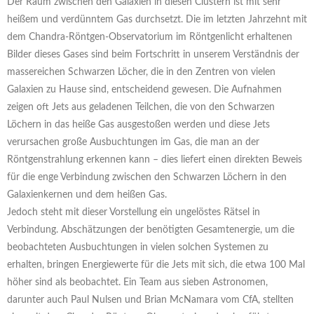
Der Raum zwischen den Galaxien in diesen Clustern ist mit sehr
heißem und verdünntem Gas durchsetzt. Die im letzten Jahrzehnt mit
dem Chandra-Röntgen-Observatorium im Röntgenlicht erhaltenen
Bilder dieses Gases sind beim Fortschritt in unserem Verständnis der
massereichen Schwarzen Löcher, die in den Zentren von vielen
Galaxien zu Hause sind, entscheidend gewesen. Die Aufnahmen
zeigen oft Jets aus geladenen Teilchen, die von den Schwarzen
Löchern in das heiße Gas ausgestoßen werden und diese Jets
verursachen große Ausbuchtungen im Gas, die man an der
Röntgenstrahlung erkennen kann – dies liefert einen direkten Beweis
für die enge Verbindung zwischen den Schwarzen Löchern in den
Galaxienkernen und dem heißen Gas.
Jedoch steht mit dieser Vorstellung ein ungelöstes Rätsel in
Verbindung. Abschätzungen der benötigten Gesamtenergie, um die
beobachteten Ausbuchtungen in vielen solchen Systemen zu
erhalten, bringen Energiewerte für die Jets mit sich, die etwa 100 Mal
höher sind als beobachtet. Ein Team aus sieben Astronomen,
darunter auch Paul Nulsen und Brian McNamara vom CfA, stellten