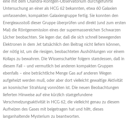
eine mit dem Chandra-Röntgen-Observatorium durchgeführte
Untersuchung an einer als HCG 62 bekannten, etwa 60 Galaxien
umfassenden, kompakten Galaxiengruppe fertig. Sie konnten den
Energieausstoß dieser Gruppe überprüfen und direkt (und zum ersten
Mal) die Röntgenemission eines der supermassereichen Schwarzen
Löcher beobachten. Sie legen dar, daß die sich schnell bewegenden
Elektronen in dem Jet tatsächlich den Beitrag nicht liefern können,
der nötig ist, um die riesigen, beobachteten Aushöhlungen vor einem
Kollaps zu bewahren. Die Wissenschaftler folgern stattdessen, daß in
diesem Fall – und vermutlich bei anderen kompakten Gruppen
ebenfalls – eine beträchtliche Menge Gas auf anderen Wegen
aufgeheizt werden muß, oder aber dort vielleicht gewaltige Aktivität
an kosmischer Strahlung vonnöten ist. Die neuen Beobachtungen
lieferten Hinweise auf eine kürzlich stattgefundene
Verschmelzungsaktivität in HCG 62, die vielleicht genau zu diesem
Aufheizen des Gases mit beigetragen hat und hilft, dieses
langanhaltende Mysterium zu beantworten.