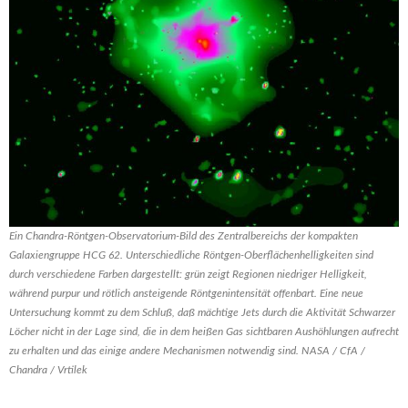
Ein Chandra-Röntgen-Observatorium-Bild des Zentralbereichs der kompakten
Galaxiengruppe HCG 62. Unterschiedliche Röntgen-Oberflächenhelligkeiten sind
durch verschiedene Farben dargestellt: grün zeigt Regionen niedriger Helligkeit,
während purpur und rötlich ansteigende Röntgenintensität offenbart. Eine neue
Untersuchung kommt zu dem Schluß, daß mächtige Jets durch die Aktivität Schwarzer
Löcher nicht in der Lage sind, die in dem heißen Gas sichtbaren Aushöhlungen aufrecht
zu erhalten und das einige andere Mechanismen notwendig sind. NASA / CfA /
Chandra / Vrtilek