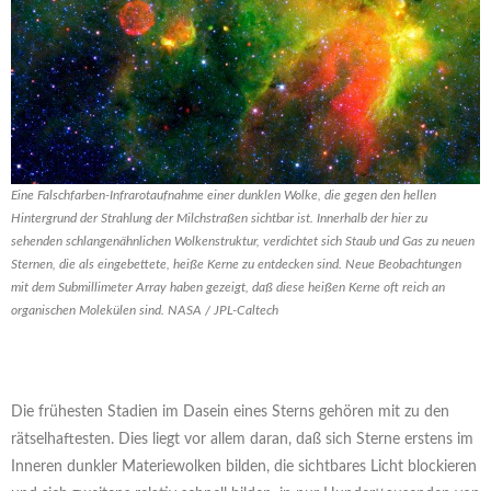
Eine Falschfarben-Infrarotaufnahme einer dunklen Wolke, die gegen den hellen
Hintergrund der Strahlung der Milchstraßen sichtbar ist. Innerhalb der hier zu
sehenden schlangenähnlichen Wolkenstruktur, verdichtet sich Staub und Gas zu neuen
Sternen, die als eingebettete, heiße Kerne zu entdecken sind. Neue Beobachtungen
mit dem Submillimeter Array haben gezeigt, daß diese heißen Kerne oft reich an
organischen Molekülen sind. NASA / JPL-Caltech
Die frühesten Stadien im Dasein eines Sterns gehören mit zu den
rätselhaftesten. Dies liegt vor allem daran, daß sich Sterne erstens im
Inneren dunkler Materiewolken bilden, die sichtbares Licht blockieren