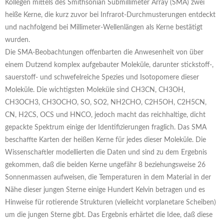
Kollegen mittels des Smithsonian Submillimeter Array (SMA) zwei
heiße Kerne, die kurz zuvor bei Infrarot-Durchmusterungen entdeckt
und nachfolgend bei Millimeter-Wellenlängen als Kerne bestätigt
wurden.
Die SMA-Beobachtungen offenbarten die Anwesenheit von über
einem Dutzend komplex aufgebauter Moleküle, darunter stickstoff-,
sauerstoff- und schwefelreiche Spezies und Isotopomere dieser
Moleküle. Die wichtigsten Moleküle sind CH3CN, CH3OH,
CH3OCH3, CH3OCHO, SO, SO2, NH2CHO, C2H5OH, C2H5CN,
CN, H2CS, OCS und HNCO, jedoch macht das reichhaltige, dicht
gepackte Spektrum einige der Identifizierungen fraglich. Das SMA
beschaffte Karten der heißen Kerne für jedes dieser Moleküle. Die
Wissenschaftler modellierten die Daten und sind zu dem Ergebnis
gekommen, daß die beiden Kerne ungefähr 8 beziehungsweise 26
Sonnenmassen aufweisen, die Temperaturen in dem Material in der
Nähe dieser jungen Sterne einige Hundert Kelvin betragen und es
Hinweise für rotierende Strukturen (vielleicht vorplanetare Scheiben)
um die jungen Sterne gibt. Das Ergebnis erhärtet die Idee, daß diese