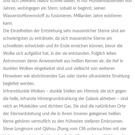
und sich zweitens relativ schnell bilden, in nur Hunderttausenden von
Jahren, wohingegen ein Stern, sobald er beginnt, seinen
Wasserstoffbrennstoff zu fusionieren, Milliarden Jahre existieren
kann.
Die Einzelheiten der Entstehung sehr massereicher Sterne sind am
schwierigsten zu enträtseln, da sich massereiche Sterne am
schnellsten entwickeln und ihr Ende erreichen können, bevor die
Wolke sich aufgelöst hat, in der sie entstanden. Folglich leiten
Astronomen deren Anwesenheit aus heißen Kernen ab, die tief in
dunklen Wolken eingebettet sind und vielleicht von weiteren
Hinweisen wie abströmendes Gas oder starke ultraviolette Strahlung
begleitet werden.
Infrarotdunkle Wolken – dunkle Stellen am Himmel, die sich gegen
die helle, infrarote Hintergrundstrahlung der Galaxis abheben – sind
reich an Molekülen und dichtem Gas. Sie sind die natürlichen Orte
der Sternentstehung und die in ihrem Inneren gelegenen heißen
Kerne gehören vermutlich zu den frühesten stellaren Embryonen.
Steve Longmore und Qizhou Zhang vom CfA untersuchten mit vier