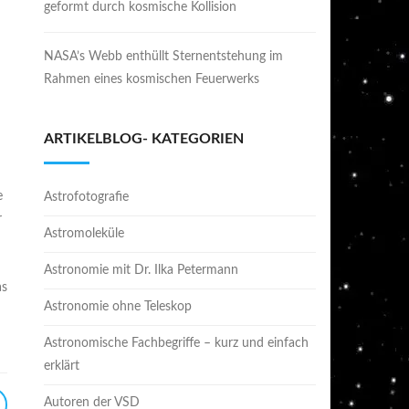
geformt durch kosmische Kollision
NASA’s Webb enthüllt Sternentstehung im
Rahmen eines kosmischen Feuerwerks
ARTIKELBLOG- KATEGORIEN
e
Astrofotografie
r
Astromoleküle
Astronomie mit Dr. Ilka Petermann
as
Astronomie ohne Teleskop
Astronomische Fachbegriffe – kurz und einfach
erklärt
Autoren der VSD