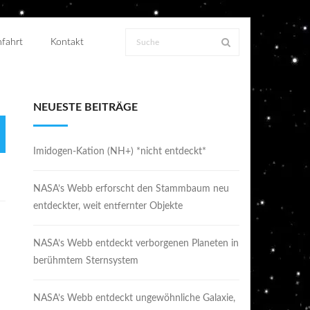
fahrt
Kontakt
NEUESTE BEITRÄGE
Imidogen-Kation (NH+) *nicht entdeckt*
NASA’s Webb erforscht den Stammbaum neu
entdeckter, weit entfernter Objekte
NASA’s Webb entdeckt verborgenen Planeten in
berühmtem Sternsystem
NASA’s Webb entdeckt ungewöhnliche Galaxie,