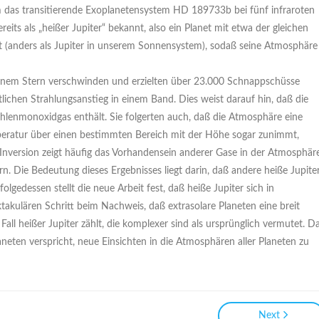
das transitierende Exoplanetensystem HD 189733b bei fünf infraroten
its als „heißer Jupiter“ bekannt, also ein Planet mit etwa der gleichen
st (anders als Jupiter in unserem Sonnensystem), sodaß seine Atmosphäre
einem Stern verschwinden und erzielten über 23.000 Schnappschüsse
tlichen Strahlungsanstieg in einem Band. Dies weist darauf hin, daß die
lenmonoxidgas enthält. Sie folgerten auch, daß die Atmosphäre eine
mperatur über einen bestimmten Bereich mit der Höhe sogar zunimmt,
Inversion zeigt häufig das Vorhandensein anderer Gase in der Atmosphär
n. Die Bedeutung dieses Ergebnisses liegt darin, daß andere heiße Jupite
gedessen stellt die neue Arbeit fest, daß heiße Jupiter sich in
akulären Schritt beim Nachweis, daß extrasolare Planeten eine breit
all heißer Jupiter zählt, die komplexer sind als ursprünglich vermutet. D
ten verspricht, neue Einsichten in die Atmosphären aller Planeten zu
Next