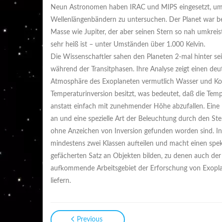
Neun Astronomen haben IRAC und MIPS eingesetzt, um 
Wellenlängenbändern zu untersuchen. Der Planet war bere
Masse wie Jupiter, der aber seinen Stern so nah umkrei
sehr heiß ist – unter Umständen über 1.000 Kelvin.
Die Wissenschaftler sahen den Planeten 2-mal hinter s
während der Transitphasen. Ihre Analyse zeigt einen deu
Atmosphäre des Exoplaneten vermutlich Wasser und Koh
Temperaturinversion besitzt, was bedeutet, daß die Te
anstatt einfach mit zunehmender Höhe abzufallen. Eine 
an und eine spezielle Art der Beleuchtung durch den Ster
ohne Anzeichen von Inversion gefunden worden sind. Infol
mindestens zwei Klassen aufteilen und macht einen spekt
gefächerten Satz an Objekten bilden, zu denen auch der F
aufkommende Arbeitsgebiet der Erforschung von Exoplane
liefern.
Previous