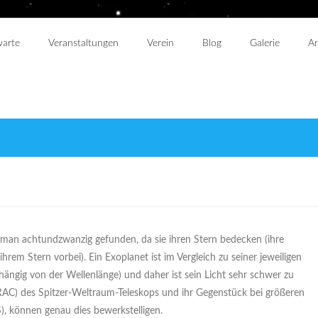
warte
Veranstaltungen
Verein
Blog
Galerie
An
man achtundzwanzig gefunden, da sie ihren Stern bedecken (ihre
em Stern vorbei). Ein Exoplanet ist im Vergleich zu seiner jeweiligen
ängig von der Wellenlänge) und daher ist sein Licht sehr schwer zu
RAC) des Spitzer-Weltraum-Teleskops und ihr Gegenstück bei größeren
, können genau dies bewerkstelligen.