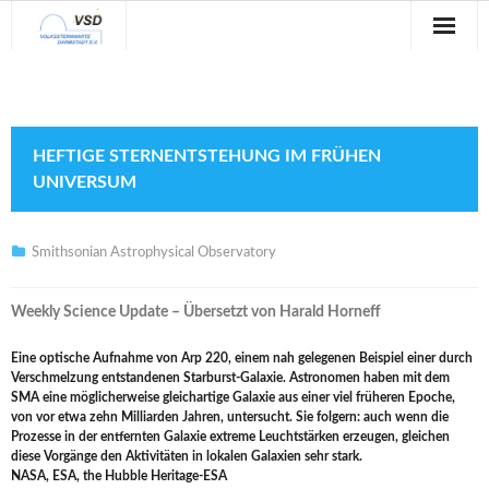
Sternwarte
Veranstaltungen
HEFTIGE STERNENTSTEHUNG IM FRÜHEN
Verein
UNIVERSUM
Blog
Smithsonian Astrophysical Observatory
Galerie
Weekly Science Update
– Übersetzt von Harald Horneff
Anfahrt
Eine optische Aufnahme von Arp 220, einem nah gelegenen Beispiel einer durch
Kontakt
Verschmelzung entstandenen Starburst-Galaxie. Astronomen haben mit dem
SMA eine möglicherweise gleichartige Galaxie aus einer viel früheren Epoche,
von vor etwa zehn Milliarden Jahren, untersucht. Sie folgern: auch wenn die
Prozesse in der entfernten Galaxie extreme Leuchtstärken erzeugen, gleichen
diese Vorgänge den Aktivitäten in lokalen Galaxien sehr stark.
NASA, ESA, the Hubble Heritage-ESA