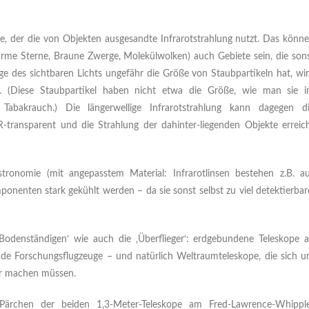
mie, der die von Objekten ausgesandte Infrarotstrahlung nutzt. Das könn
me Sterne, Braune Zwerge, Molekülwolken) auch Gebiete sein, die son
ge des sichtbaren Lichts ungefähr die Größe von Staubpartikeln hat, wi
eut. (Diese Staubpartikel haben nicht etwa die Größe, wie man sie 
abakrauch.) Die längerwellige Infrarotstrahlung kann dagegen d
-transparent und die Strahlung der dahinter-liegenden Objekte erreic
tronomie (mit angepasstem Material: Infrarotlinsen bestehen z.B. a
ponenten stark gekühlt werden – da sie sonst selbst zu viel detektierbar
‚Bodenständigen‘ wie auch die ‚Überflieger‘: erdgebundene Teleskope 
nde Forschungsflugzeuge – und natürlich Weltraumteleskope, die sich 
hr machen müssen.
ärchen der beiden 1,3-Meter-Teleskope am Fred-Lawrence-Whippl