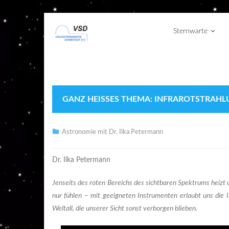
Sternwarte
GANZ HEISSES THEMA: INFRAROTSTRAHLU
Astronomie mit Dr. Ilka Petermann
Dr. Ilka Petermann
Jenseits des roten Bereichs des sichtbaren Spektrums heizt u
nur fühlen – mit geeigneten Instrumenten erlaubt uns die 
Weltall, die unserer Sicht sonst verborgen blieben.