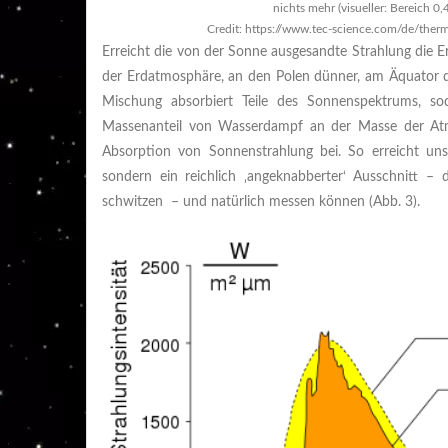
nichts mehr (visueller: Bereich 0
Credit: https://www.tec-science.com/de/the
Erreicht die von der Sonne ausgesandte Strahlung die Erd
der Erdatmosphäre, an den Polen dünner, am Äquator de
Mischung absorbiert Teile des Sonnenspektrums, 
Massenanteil von Wasserdampf an der Masse der Atm
Absorption von Sonnenstrahlung bei. So erreicht uns
sondern ein reichlich ‚angeknabberter‘ Ausschnitt – d
schwitzen – und natürlich messen können (Abb. 3).