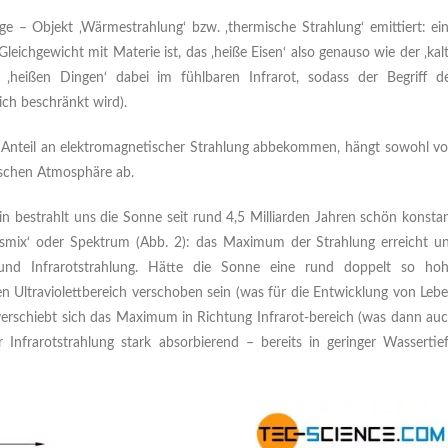
ige – Objekt ‚Wärmestrahlung‘ bzw. ‚thermische Strahlung‘ emittiert: ei
eichgewicht mit Materie ist, das ‚heiße Eisen‘ also genauso wie der ‚kal
 ‚heißen Dingen‘ dabei im fühlbaren Infrarot, sodass der Begriff d
ich beschränkt wird).
n Anteil an elektromagnetischer Strahlung abbekommen, hängt sowohl v
dischen Atmosphäre ab.
n bestrahlt uns die Sonne seit rund 4,5 Milliarden Jahren schön konsta
gsmix‘ oder Spektrum (Abb. 2): das Maximum der Strahlung erreicht u
 und Infrarotstrahlung. Hätte die Sonne eine rund doppelt so ho
Ultraviolettbereich verschoben sein (was für die Entwicklung von Leb
n verschiebt sich das Maximum in Richtung Infrarot-bereich (was dann au
r Infrarotstrahlung stark absorbierend – bereits in geringer Wassertie