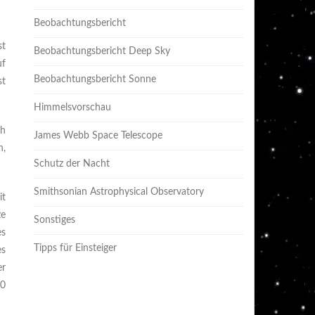
Beobachtungsbericht
st
Beobachtungsbericht Deep Sky
uf
Beobachtungsbericht Sonne
st
Himmelsvorschau
ch
James Webb Space Telescope
n,
Schutz der Nacht
Smithsonian Astrophysical Observatory
it
ze
Sonstiges
es
Tipps für Einsteiger
es
er
80