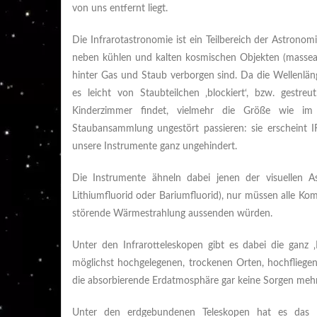
von uns entfernt liegt.
Die Infrarotastronomie ist ein Teilbereich der Astrono
neben kühlen und kalten kosmischen Objekten (massear
hinter Gas und Staub verborgen sind. Da die Wellenlän
es leicht von Staubteilchen ‚blockiert‘, bzw. gestr
Kinderzimmer findet, vielmehr die Größe wie im T
Staubansammlung ungestört passieren: sie erscheint IR
unsere Instrumente ganz ungehindert.
Die Instrumente ähneln dabei jenen der visuellen As
Lithiumfluorid oder Bariumfluorid), nur müssen alle Kom
störende Wärmestrahlung aussenden würden.
Unter den Infrarotteleskopen gibt es dabei die ganz 
möglichst hochgelegenen, trockenen Orten, hochfliege
die absorbierende Erdatmosphäre gar keine Sorgen me
Unter den erdgebundenen Teleskopen hat es das P