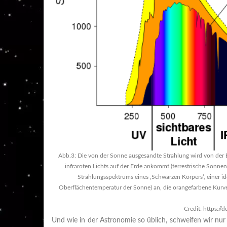
Abb.3: Die von der Sonne ausgesandte Strahlung wird von der Erd
infraroten Lichts auf der Erde ankommt (terrestrische Sonne
Strahlungsspektrums eines ‚Schwarzen Körpers‘, einer ide
Oberflächentemperatur der Sonne) an, die orangefarbene Kurve
Credit: https://
Und wie in der Astronomie so üblich, schweifen wir nur