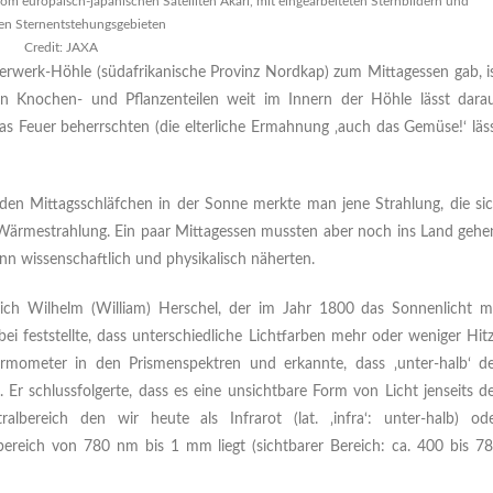
m europäisch-japanischen Satelliten Akari, mit eingearbeiteten Sternbildern und
en Sternentstehungsgebieten
Credit: JAXA
erwerk-Höhle (südafrikanische Provinz Nordkap) zum Mittagessen gab, i
 Knochen- und Pflanzenteilen weit im Innern der Höhle lässt dara
das Feuer beherrschten (die elterliche Ermahnung ‚auch das Gemüse!‘ läs
n Mittagsschläfchen in der Sonne merkte man jene Strahlung, die si
t: Wärmestrahlung. Ein paar Mittagessen mussten aber noch ins Land gehe
n wissenschaftlich und physikalisch näherten.
rich Wilhelm (William) Herschel, der im Jahr 1800 das Sonnenlicht m
i feststellte, dass unterschiedliche Lichtfarben mehr oder weniger Hit
hermometer in den Prismenspektren und erkannte, dass ‚unter-halb‘ d
. Er schlussfolgerte, dass es eine unsichtbare Form von Licht jenseits d
bereich den wir heute als Infrarot (lat. ‚infra‘: unter-halb) od
reich von 780 nm bis 1 mm liegt (sichtbarer Bereich: ca. 400 bis 7