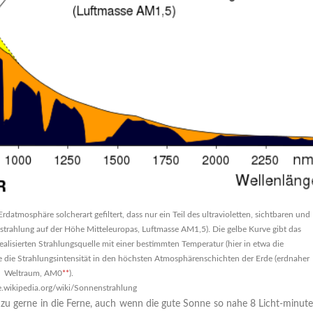
atmosphäre solcherart gefiltert, dass nur ein Teil des ultravioletten, sichtbaren und
nstrahlung auf der Höhe Mitteleuropas, Luftmasse AM1,5). Die gelbe Kurve gibt das
alisierten Strahlungsquelle mit einer bestimmten Temperatur (hier in etwa die
 die Strahlungsintensität in den höchsten Atmosphärenschichten der Erde (erdnaher
Weltraum, AM0
**
).
de.wikipedia.org/wiki/Sonnenstrahlung
 zu gerne in die Ferne, auch wenn die gute Sonne so nahe 8 Licht-minut