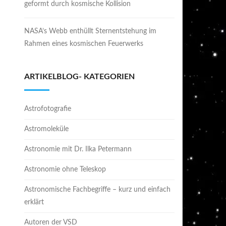
geformt durch kosmische Kollision
NASA’s Webb enthüllt Sternentstehung im
Rahmen eines kosmischen Feuerwerks
ARTIKELBLOG- KATEGORIEN
Astrofotografie
Astromoleküle
Astronomie mit Dr. Ilka Petermann
Astronomie ohne Teleskop
Astronomische Fachbegriffe – kurz und einfach
erklärt
Autoren der VSD