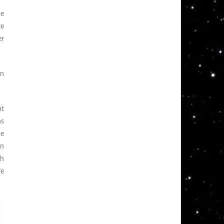
ne
te
er
on
nt
ns
he
en
ch
fe