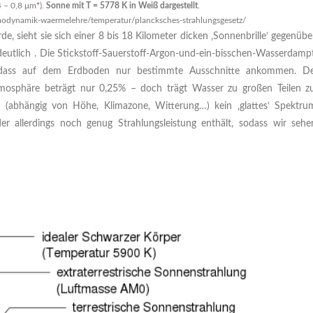
,4 – 0,8 μm
*
).
Sonne mit T = 5778 K in Weiß dargestellt
.
rmodynamik-waermelehre/temperatur/plancksches-strahlungsgesetz/
e, sieht sie sich einer 8 bis 18 Kilometer dicken ‚Sonnenbrille‘ gegenübe
utlich . Die Stickstoff-Sauerstoff-Argon-und-ein-bisschen-Wasserdamp
sodass auf dem Erdboden nur bestimmte Ausschnitte ankommen. D
osphäre beträgt nur 0,25% – doch trägt Wasser zu großen Teilen z
 (abhängig von Höhe, Klimazone, Witterung…) kein ‚glattes‘ Spektru
er allerdings noch genug Strahlungsleistung enthält, sodass wir sehe