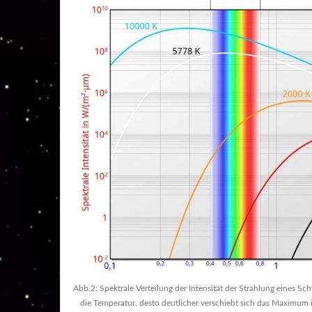
Abb.2: Spektrale Verteilung der Intensität der Strahlung eines Sc
die Temperatur, desto deutlicher verschiebt sich das Maximum 