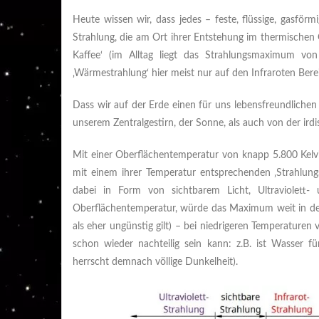
Heute wissen wir, dass jedes – feste, flüssige, gasförm
Strahlung, die am Ort ihrer Entstehung im thermischen Gl
Kaffee‘ (im Alltag liegt das Strahlungsmaximum von
‚Wärmestrahlung‘ hier meist nur auf den Infraroten Bere
Dass wir auf der Erde einen für uns lebensfreundliche
unserem Zentralgestirn, der Sonne, als auch von der ir
Mit einer Oberflächentemperatur von knapp 5.800 Kelvi
mit einem ihrer Temperatur entsprechenden ‚Strahlun
dabei in Form von sichtbarem Licht, Ultraviolett-
Oberflächentemperatur, würde das Maximum weit in den 
als eher ungünstig gilt) – bei niedrigeren Temperature
schon wieder nachteilig sein kann: z.B. ist Wasser fü
herrscht demnach völlige Dunkelheit).