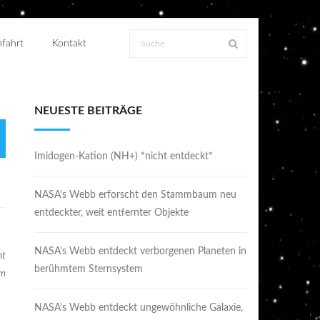
fahrt
Kontakt
NEUESTE BEITRÄGE
Imidogen-Kation (NH+) *nicht entdeckt*
NASA’s Webb erforscht den Stammbaum neu
entdeckter, weit entfernter Objekte
NASA’s Webb entdeckt verborgenen Planeten in
ht
berühmtem Sternsystem
im
NASA’s Webb entdeckt ungewöhnliche Galaxie,