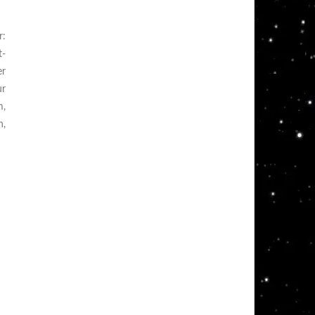
r:
t-
er
ur
m,
n,