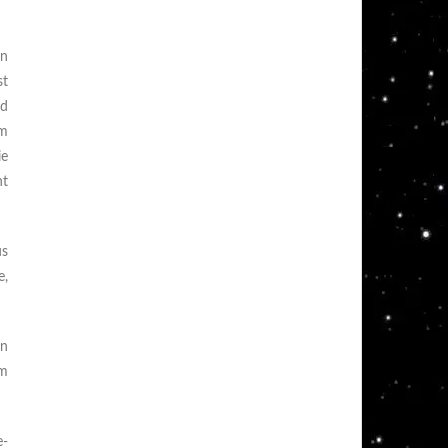
en
st
rd
im
ie
ht
us
e,
an
um
e-