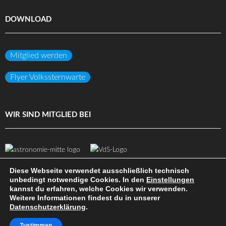
DOWNLOAD
Mitglied werden
Flyer Volkssternwarte
WIR SIND MITGLIED BEI
Diese Webseite verwendet ausschließlich technisch
unbedingt notwendige Cookies. In den
Einstellungen
kannst du erfahren, welche Cookies wir verwenden.
(c) Volkssternwarte Darmstadt e.V.
Weitere Informationen findest du in unserer
Datenschutzerklärung
.
DATENSCHUTZ
IMPRESSUM
HAFTUNGSAUSSCHLUSS
SITEMAP
INTERN
Zustimmen