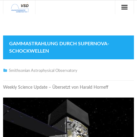
Sternwarte
Veranstaltungen
GAMMASTRAHLUNG DURCH SUPERNOVA-
Verein
SCHOCKWELLEN
Blog
Smithsonian Astrophysical Observatory
Galerie
Weekly Science Update – Übersetzt von Harald Horneff
Anfahrt
Kontakt