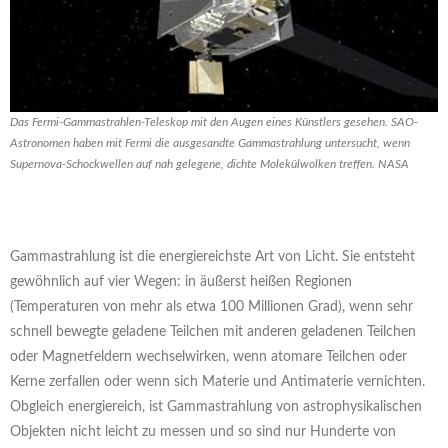
Das Fermi-Gammastrahlen-Teleskop mit den Augen eines Künstlers gesehen. SAO-
Astronomen haben mit Fermi die ausgesandte Gammastrahlung untersucht, wenn
Supernova-Schockwellen auf nah gelegene, dichte Molekülwolken treffen. NASA
Gammastrahlung ist die energiereichste Art von Licht. Sie entsteht
gewöhnlich auf vier Wegen: in äußerst heißen Regionen
(Temperaturen von mehr als etwa 100 Millionen Grad), wenn sehr
schnell bewegte geladene Teilchen mit anderen geladenen Teilchen
oder Magnetfeldern wechselwirken, wenn atomare Teilchen oder
Kerne zerfallen oder wenn sich Materie und Antimaterie vernichten.
Obgleich energiereich, ist Gammastrahlung von astrophysikalischen
Objekten nicht leicht zu messen und so sind nur Hunderte von