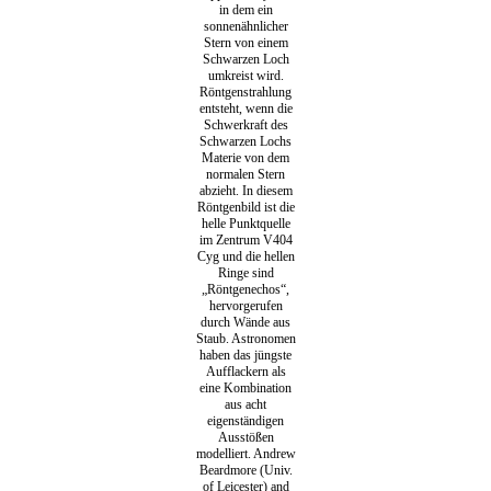
in dem ein
sonnenähnlicher
Stern von einem
Schwarzen Loch
umkreist wird.
Röntgenstrahlung
entsteht, wenn die
Schwerkraft des
Schwarzen Lochs
Materie von dem
normalen Stern
abzieht. In diesem
Röntgenbild ist die
helle Punktquelle
im Zentrum V404
Cyg und die hellen
Ringe sind
„Röntgenechos“,
hervorgerufen
durch Wände aus
Staub. Astronomen
haben das jüngste
Aufflackern als
eine Kombination
aus acht
eigenständigen
Ausstößen
modelliert. Andrew
Beardmore (Univ.
of Leicester) and