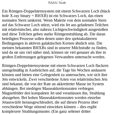
NASA / Swift
Ein Röntgen-Doppelsternsystem mit einem Schwarzen Loch (black
hole X-ray binary = BHXB) ist ein Schwarzes Loch, das einen
normalen Stern umkreist. Wenn Materie von dem normalen Stern
auf das Schwarze Loch stürzt, wird ein Jet aus geladenen Teilchen
mit relativistischer, also nahezu Lichtgeschwindigkeit ausgestoßen
und diese Teilchen geben starke Röntgenstrahlung ab. Die daran
beteiligten Prozesse sollen denen unter den spektakuläreren
Bedingungen in aktiven galaktischen Kernen ähnlich sein. Die
meisten bekannten BHXBs sind in unserer Milchstraße zu finden,
und da sie uns viel näher sind, können sie viel genauer als ihre in
großen Entfernungen gelegenen Verwandten untersucht werden.
Röntgen-Doppelsternsysteme mit einem Schwarzen Loch flackern
unregelmäßig in Ausbrüchen auf, die Tage bis Wochen andauern
können und bieten eine Gelegenheit zu untersuchen, wie sich ihre
Jets entwickeln. Zwei verschiedene Arten von relativistischen Jets
sind bekannt, die von der Rate an akkretierter Masse im System
abhängen. Bei niedrigen Masseakkretionsraten verbiegen
Magnetfelder den kompakten Jet und veranlassen ihn, Strahlung
abzugeben. Bei hohen Masseakkretionsraten werden einzelne
Jetauswürfe herausgeschleudert, die auf diesen Prozess über
verschiedene Wege störend einwirken können – dies ergibt
komplexere Strahlungsmuster. (Ein ganz seltener dritter