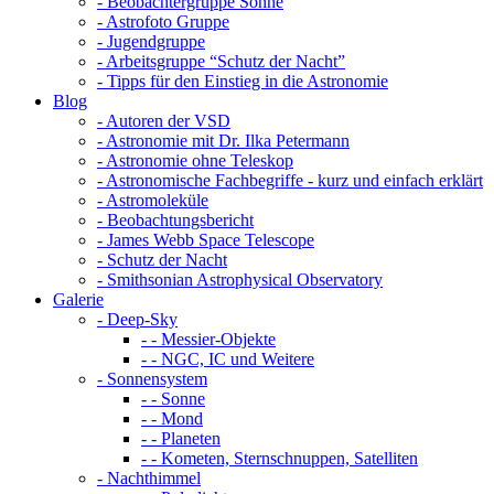
- Beobachtergruppe Sonne
- Astrofoto Gruppe
- Jugendgruppe
- Arbeitsgruppe “Schutz der Nacht”
- Tipps für den Einstieg in die Astronomie
Blog
- Autoren der VSD
- Astronomie mit Dr. Ilka Petermann
- Astronomie ohne Teleskop
- Astronomische Fachbegriffe - kurz und einfach erklärt
- Astromoleküle
- Beobachtungsbericht
- James Webb Space Telescope
- Schutz der Nacht
- Smithsonian Astrophysical Observatory
Galerie
- Deep-Sky
- - Messier-Objekte
- - NGC, IC und Weitere
- Sonnensystem
- - Sonne
- - Mond
- - Planeten
- - Kometen, Sternschnuppen, Satelliten
- Nachthimmel