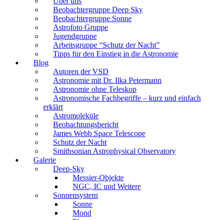
Über uns
Beobachtergruppe Deep Sky
Beobachtergruppe Sonne
Astrofoto Gruppe
Jugendgruppe
Arbeitsgruppe “Schutz der Nacht”
Tipps für den Einstieg in die Astronomie
Blog
Autoren der VSD
Astronomie mit Dr. Ilka Petermann
Astronomie ohne Teleskop
Astronomische Fachbegriffe – kurz und einfach
erklärt
Astromoleküle
Beobachtungsbericht
James Webb Space Telescope
Schutz der Nacht
Smithsonian Astrophysical Observatory
Galerie
Deep-Sky
Messier-Objekte
NGC, IC und Weitere
Sonnensystem
Sonne
Mond