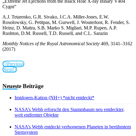
„Extreme Jet Ejections from the Black Hole X-ray Binary V404
Cygni“
A.J. Tetarenko, G.R. Sivako, J.C.A. Miller-Jones, E.W.
Rosolowsky, G. Petitpas, M. Gurwell, J. Wouterloot, R. Fender, S.
Heinz, D. Maitra, S.B. Marko S. Migliari, M.P. Rupen, A.P.
Rushton, D.M. Russell, T.D. Russell, and C.L. Sarazin
Monthly Notices of the Royal Astronomical Society
469, 3141–3162
(2017)
Previous
Next
Neueste Beiträge
Imidogen-Kation (NH+) *nicht entdeckt*
NASA’s Webb erforscht den Stammbaum neu entdeckter,
weit entfernter Objekte
NASA’s Webb entdeckt verborgenen Planeten in berühmtem
Sternsystem