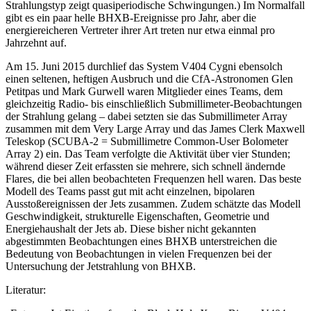
Strahlungstyp zeigt quasiperiodische Schwingungen.) Im Normalfall
gibt es ein paar helle BHXB-Ereignisse pro Jahr, aber die
energiereicheren Vertreter ihrer Art treten nur etwa einmal pro
Jahrzehnt auf.
Am 15. Juni 2015 durchlief das System V404 Cygni ebensolch
einen seltenen, heftigen Ausbruch und die CfA-Astronomen Glen
Petitpas und Mark Gurwell waren Mitglieder eines Teams, dem
gleichzeitig Radio- bis einschließlich Submillimeter-Beobachtungen
der Strahlung gelang – dabei setzten sie das Submillimeter Array
zusammen mit dem Very Large Array und das James Clerk Maxwell
Teleskop (SCUBA-2 = Submillimetre Common-User Bolometer
Array 2) ein. Das Team verfolgte die Aktivität über vier Stunden;
während dieser Zeit erfassten sie mehrere, sich schnell ändernde
Flares, die bei allen beobachteten Frequenzen hell waren. Das beste
Modell des Teams passt gut mit acht einzelnen, bipolaren
Ausstoßereignissen der Jets zusammen. Zudem schätzte das Modell
Geschwindigkeit, strukturelle Eigenschaften, Geometrie und
Energiehaushalt der Jets ab. Diese bisher nicht gekannten
abgestimmten Beobachtungen eines BHXB unterstreichen die
Bedeutung von Beobachtungen in vielen Frequenzen bei der
Untersuchung der Jetstrahlung von BHXB.
Literatur: