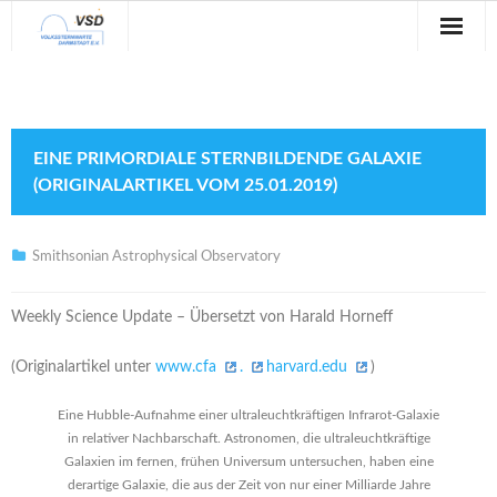
Sternwarte
Veranstaltungen
EINE PRIMORDIALE STERNBILDENDE GALAXIE
Verein
(ORIGINALARTIKEL VOM 25.01.2019)
Blog
Smithsonian Astrophysical Observatory
Galerie
Weekly Science Update – Übersetzt von Harald Horneff
Anfahrt
(Originalartikel unter
www.cfa
.
harvard.edu
)
Kontakt
Eine Hubble-Aufnahme einer ultraleuchtkräftigen Infrarot-Galaxie
in relativer Nachbarschaft. Astronomen, die ultraleuchtkräftige
Galaxien im fernen, frühen Universum untersuchen, haben eine
derartige Galaxie, die aus der Zeit von nur einer Milliarde Jahre