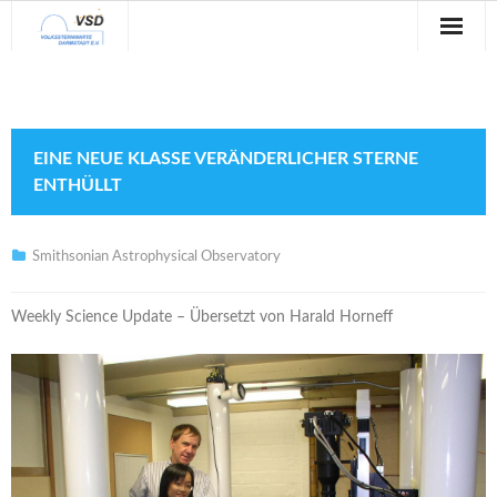
Sternwarte
Veranstaltungen
EINE NEUE KLASSE VERÄNDERLICHER STERNE
Verein
ENTHÜLLT
Blog
Smithsonian Astrophysical Observatory
Galerie
Weekly Science Update – Übersetzt von Harald Horneff
Anfahrt
Kontakt