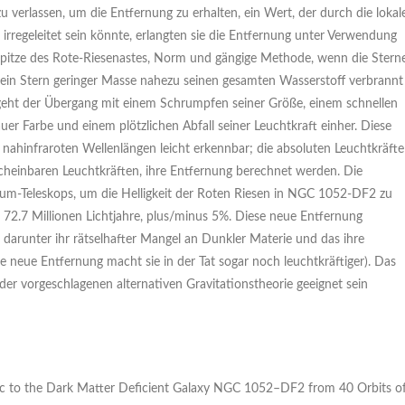
 verlassen, um die Entfernung zu erhalten, ein Wert, der durch die lokal
rregeleitet sein könnte, erlangten sie die Entfernung unter Verwendung
 Spitze des Rote-Riesenastes, Norm und gängige Methode, wenn die Stern
ein Stern geringer Masse nahezu seinen gesamten Wasserstoff verbrannt
 geht der Übergang mit einem Schrumpfen seiner Größe, einem schnellen
uer Farbe und einem plötzlichen Abfall seiner Leuchtkraft einher. Diese
d nahinfraroten Wellenlängen leicht erkennbar; die absoluten Leuchtkräfte
cheinbaren Leuchtkräften, ihre Entfernung berechnet werden. Die
um-Teleskops, um die Helligkeit der Roten Riesen in NGC 1052-DF2 zu
 72.7 Millionen Lichtjahre, plus/minus 5%. Diese neue Entfernung
 darunter ihr rätselhafter Mangel an Dunkler Materie und das ihre
e neue Entfernung macht sie in der Tat sogar noch leuchtkräftiger). Das
der vorgeschlagenen alternativen Gravitationstheorie geeignet sein
pc to the Dark Matter Deficient Galaxy NGC 1052–DF2 from 40 Orbits o