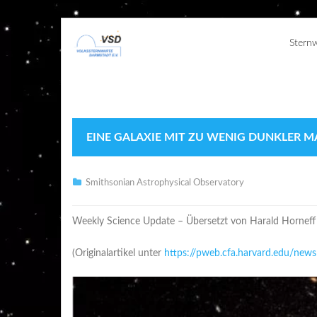
Stern
EINE GALAXIE MIT ZU WENIG DUNKLER M
Smithsonian Astrophysical Observatory
Weekly Science Update – Übersetzt von Harald Horneff
(Originalartikel unter
https://pweb.cfa.harvard.edu/news