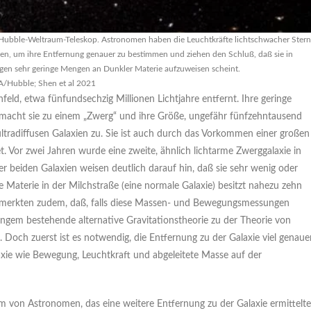
Hubble-Weltraum-Teleskop. Astronomen haben die Leuchtkräfte lichtschwacher Stern
ssen, um ihre Entfernung genauer zu bestimmen und ziehen den Schluß, daß sie in
en sehr geringe Mengen an Dunkler Materie aufzuweisen scheint.
/Hubble; Shen et al 2021
eld, etwa fünfundsechzig Millionen Lichtjahre entfernt. Ihre geringe
macht sie zu einem „Zwerg“ und ihre Größe, ungefähr fünfzehntausend
ltradiffusen Galaxien zu. Sie ist auch durch das Vorkommen einer großen
. Vor zwei Jahren wurde eine zweite, ähnlich lichtarme Zwerggalaxie in
r beiden Galaxien weisen deutlich darauf hin, daß sie sehr wenig oder
e Materie in der Milchstraße (eine normale Galaxie) besitzt nahezu zehn
bemerkten zudem, daß, falls diese Massen- und Bewegungsmessungen
langem bestehende alternative Gravitationstheorie zu der Theorie von
. Doch zuerst ist es notwendig, die Entfernung zu der Galaxie viel genaue
axie wie Bewegung, Leuchtkraft und abgeleitete Masse auf der
 von Astronomen, das eine weitere Entfernung zu der Galaxie ermittelte