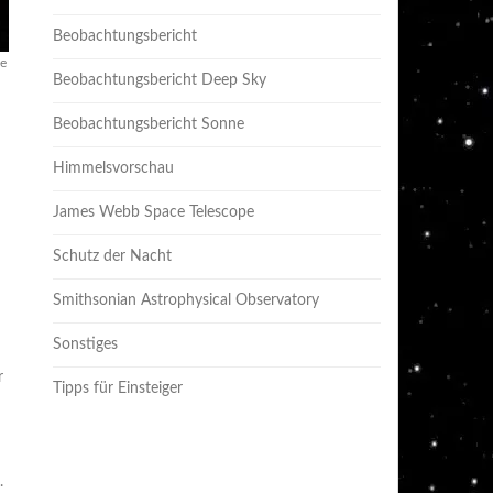
Beobachtungsbericht
e
Beobachtungsbericht Deep Sky
Beobachtungsbericht Sonne
Himmelsvorschau
James Webb Space Telescope
Schutz der Nacht
Smithsonian Astrophysical Observatory
Sonstiges
r
Tipps für Einsteiger
.