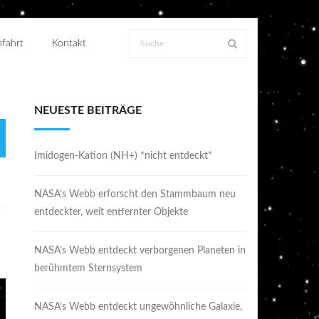
fahrt
Kontakt
NEUESTE BEITRÄGE
Imidogen-Kation (NH+) *nicht entdeckt*
NASA’s Webb erforscht den Stammbaum neu
entdeckter, weit entfernter Objekte
NASA’s Webb entdeckt verborgenen Planeten in
berühmtem Sternsystem
NASA’s Webb entdeckt ungewöhnliche Galaxie,