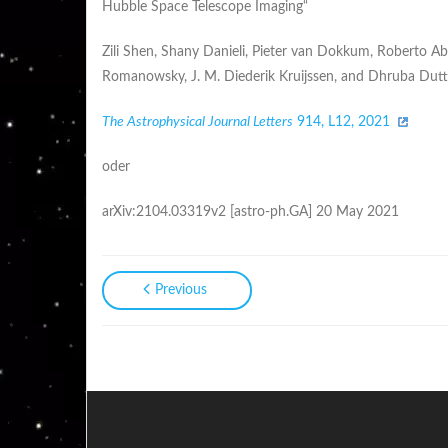
Hubble Space Telescope Imaging“
Zili Shen, Shany Danieli, Pieter van Dokkum, Roberto Ab
Romanowsky, J. M. Diederik Kruijssen, and Dhruba Du
The Astrophysical Journal Letters
914, L12, 2021
oder
arXiv:2104.03319v2 [astro-ph.GA] 20 May 2021
Previous