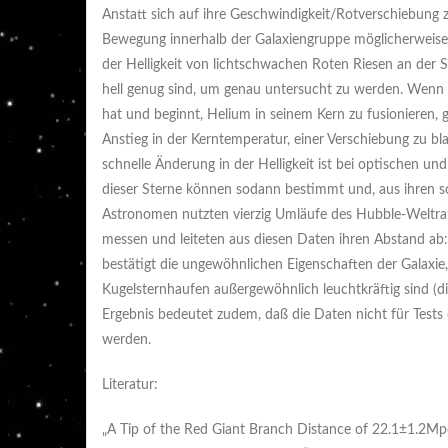
Anstatt sich auf ihre Geschwindigkeit/Rotverschiebung zu
Bewegung innerhalb der Galaxiengruppe möglicherweise i
der Helligkeit von lichtschwachen Roten Riesen an der
hell genug sind, um genau untersucht zu werden. Wenn 
hat und beginnt, Helium in seinem Kern zu fusionieren,
Anstieg in der Kerntemperatur, einer Verschiebung zu bla
schnelle Änderung in der Helligkeit ist bei optischen un
dieser Sterne können sodann bestimmt und, aus ihren s
Astronomen nutzten vierzig Umläufe des Hubble-Weltra
messen und leiteten aus diesen Daten ihren Abstand ab:
bestätigt die ungewöhnlichen Eigenschaften der Galaxie,
Kugelsternhaufen außergewöhnlich leuchtkräftig sind (di
Ergebnis bedeutet zudem, daß die Daten nicht für Tests 
werden.
Literatur:
„A Tip of the Red Giant Branch Distance of 22.1±1.2M