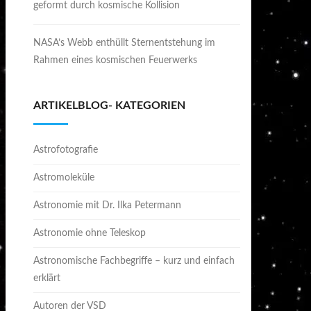
geformt durch kosmische Kollision
NASA’s Webb enthüllt Sternentstehung im
Rahmen eines kosmischen Feuerwerks
ARTIKELBLOG- KATEGORIEN
Astrofotografie
Astromoleküle
Astronomie mit Dr. Ilka Petermann
Astronomie ohne Teleskop
Astronomische Fachbegriffe – kurz und einfach
erklärt
Autoren der VSD