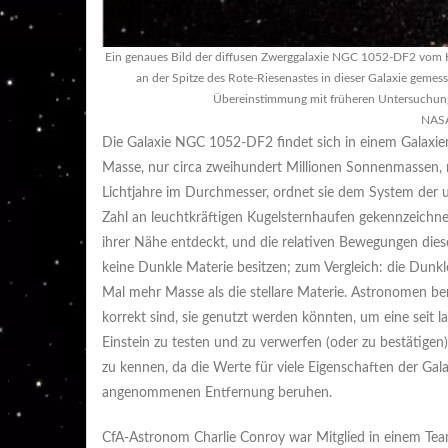
Ein genaues Bild der diffusen Zwerggalaxie NGC 1052-DF2 vom 
an der Spitze des Rote-Riesenastes in dieser Galaxie geme
Übereinstimmung mit früheren Untersuchung
NASA
Die Galaxie NGC 1052-DF2 findet sich in einem Galaxienf
Masse, nur circa zweihundert Millionen Sonnenmassen, 
Lichtjahre im Durchmesser, ordnet sie dem System der u
Zahl an leuchtkräftigen Kugelsternhaufen gekennzeichnet
ihrer Nähe entdeckt, und die relativen Bewegungen diese
keine Dunkle Materie besitzen; zum Vergleich: die Dunkl
Mal mehr Masse als die stellare Materie. Astronomen 
korrekt sind, sie genutzt werden könnten, um eine seit 
Einstein zu testen und zu verwerfen (oder zu bestätigen)
zu kennen, da die Werte für viele Eigenschaften der Gal
angenommenen Entfernung beruhen.
CfA-Astronom Charlie Conroy war Mitglied in einem Team