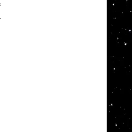
e
e
f