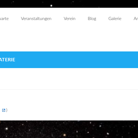
warte
Veranstaltungen
Verein
Blog
Galerie
An
ATERIE
)