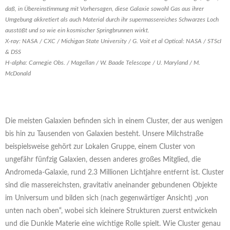
daß, in Übereinstimmung mit Vorhersagen, diese Galaxie sowohl Gas aus ihrer
Umgebung akkretiert als auch Material durch ihr supermassereiches Schwarzes Loch
ausstößt und so wie ein kosmischer Springbrunnen wirkt.
X-ray: NASA / CXC / Michigan State University / G. Voit et al Optical: NASA / STScI
& DSS
H-alpha: Carnegie Obs. / Magellan / W. Baade Telescope / U. Maryland / M.
McDonald
Die meisten Galaxien befinden sich in einem Cluster, der aus wenigen
bis hin zu Tausenden von Galaxien besteht. Unsere Milchstraße
beispielsweise gehört zur Lokalen Gruppe, einem Cluster von
ungefähr fünfzig Galaxien, dessen anderes großes Mitglied, die
Andromeda-Galaxie, rund 2.3 Millionen Lichtjahre entfernt ist. Cluster
sind die massereichsten, gravitativ aneinander gebundenen Objekte
im Universum und bilden sich (nach gegenwärtiger Ansicht) „von
unten nach oben“, wobei sich kleinere Strukturen zuerst entwickeln
und die Dunkle Materie eine wichtige Rolle spielt. Wie Cluster genau