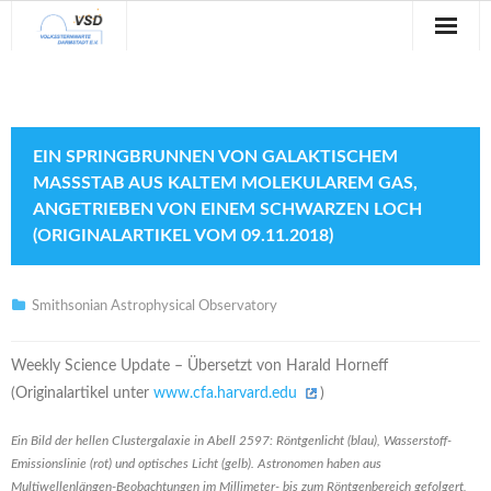
Sternwarte
Veranstaltungen
EIN SPRINGBRUNNEN VON GALAKTISCHEM
Verein
MASSSTAB AUS KALTEM MOLEKULAREM GAS, A
NGETRIEBEN VON EINEM SCHWARZEN LOCH (
Blog
ORIGINALARTIKEL VOM 09.11.2018)
Galerie
Smithsonian Astrophysical Observatory
Anfahrt
Weekly Science Update – Übersetzt von Harald Horneff
Kontakt
(Originalartikel unter
www.cfa.harvard.edu
)
Ein Bild der hellen Clustergalaxie in Abell 2597: Röntgenlicht (blau), Wasserstoff-
Emissionslinie (rot) und optisches Licht (gelb). Astronomen haben aus
Multiwellenlängen-Beobachtungen im Millimeter- bis zum Röntgenbereich gefolgert,