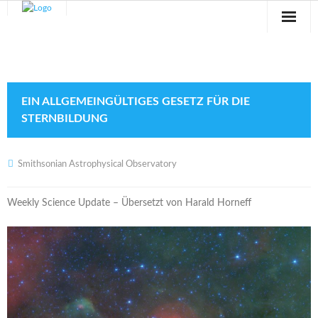
Sternwarte
Veranstaltungen
EIN ALLGEMEINGÜLTIGES GESETZ FÜR DIE
Verein
STERNBILDUNG
Blog
Smithsonian Astrophysical Observatory
Galerie
Weekly Science Update – Übersetzt von Harald Horneff
Anfahrt
Kontakt