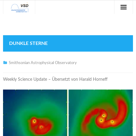
Sternwarte
Veranstaltungen
DUNKLE STERNE
Verein
Blog
Smithsonian Astrophysical Observatory
Galerie
Weekly Science Update – Übersetzt von Harald Horneff
Anfahrt
Kontakt