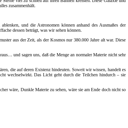
 Sterne viel zu schnell auf ihren Bahnen kreisten. Diese Galaxie und
 alles zusammenhält.
ten ablenken, und die Astronomen können anhand des Ausmaßes der
ffache dessen beträgt, was wir sehen können.
ster aus der Zeit, als der Kosmos nur 380.000 Jahre alt war. Diese
raus… und sagen uns, daß die Menge an normaler Materie nicht sehr
en, die auf deren Existenz hindeuten. Soweit wir wissen, handelt es
cht wechselwirkt. Das Licht geht durch die Teilchen hindurch – sie
facher wäre, Dunkle Materie zu sehen, wäre sie am Ende doch nicht so