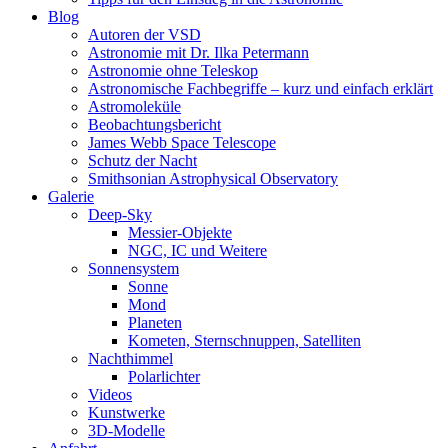
Blog
Autoren der VSD
Astronomie mit Dr. Ilka Petermann
Astronomie ohne Teleskop
Astronomische Fachbegriffe – kurz und einfach erklärt
Astromoleküle
Beobachtungsbericht
James Webb Space Telescope
Schutz der Nacht
Smithsonian Astrophysical Observatory
Galerie
Deep-Sky
Messier-Objekte
NGC, IC und Weitere
Sonnensystem
Sonne
Mond
Planeten
Kometen, Sternschnuppen, Satelliten
Nachthimmel
Polarlichter
Videos
Kunstwerke
3D-Modelle