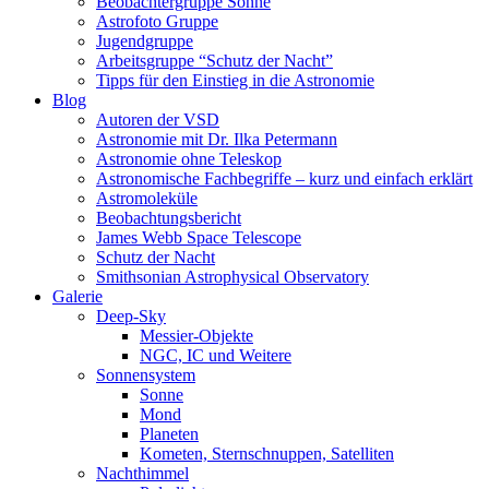
Beobachtergruppe Sonne
Astrofoto Gruppe
Jugendgruppe
Arbeitsgruppe “Schutz der Nacht”
Tipps für den Einstieg in die Astronomie
Blog
Autoren der VSD
Astronomie mit Dr. Ilka Petermann
Astronomie ohne Teleskop
Astronomische Fachbegriffe – kurz und einfach erklärt
Astromoleküle
Beobachtungsbericht
James Webb Space Telescope
Schutz der Nacht
Smithsonian Astrophysical Observatory
Galerie
Deep-Sky
Messier-Objekte
NGC, IC und Weitere
Sonnensystem
Sonne
Mond
Planeten
Kometen, Sternschnuppen, Satelliten
Nachthimmel