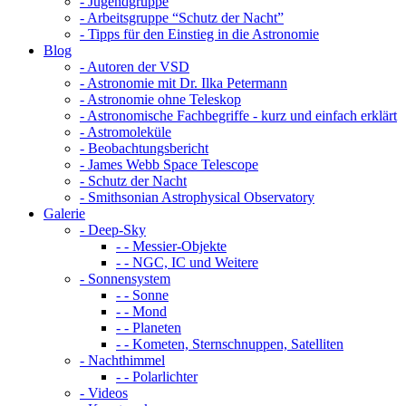
- Jugendgruppe
- Arbeitsgruppe “Schutz der Nacht”
- Tipps für den Einstieg in die Astronomie
Blog
- Autoren der VSD
- Astronomie mit Dr. Ilka Petermann
- Astronomie ohne Teleskop
- Astronomische Fachbegriffe - kurz und einfach erklärt
- Astromoleküle
- Beobachtungsbericht
- James Webb Space Telescope
- Schutz der Nacht
- Smithsonian Astrophysical Observatory
Galerie
- Deep-Sky
- - Messier-Objekte
- - NGC, IC und Weitere
- Sonnensystem
- - Sonne
- - Mond
- - Planeten
- - Kometen, Sternschnuppen, Satelliten
- Nachthimmel
- - Polarlichter
- Videos