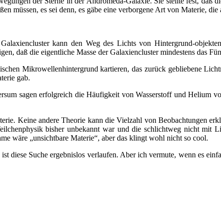
gungen der Sterne in der Andromeda-Galaxie. Sie stellte fest, daß die
eißen müssen, es sei denn, es gäbe eine verborgene Art von Materie, die
er Galaxiencluster kann den Weg des Lichts von Hintergrund-objek
en, daß die eigentliche Masse der Galaxiencluster mindestens das Fün
chen Mikrowellenhintergrund kartieren, das zurück gebliebene Lichtmu
terie gab.
rsum sagen erfolgreich die Häufigkeit von Wasserstoff und Helium vo
erie. Keine andere Theorie kann die Vielzahl von Beobachtungen erklär
ilchenphysik bisher unbekannt war und die schlichtweg nicht mit Li
Name wäre „unsichtbare Materie“, aber das klingt wohl nicht so cool.
ist diese Suche ergebnislos verlaufen. Aber ich vermute, wenn es ein