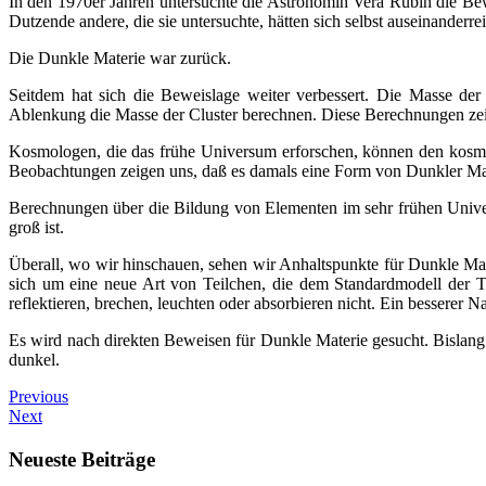
In den 1970er Jahren untersuchte die Astronomin Vera Rubin die Bewe
Dutzende andere, die sie untersuchte, hätten sich selbst auseinanderr
Die Dunkle Materie war zurück.
Seitdem hat sich die Beweislage weiter verbessert. Die Masse d
Ablenkung die Masse der Cluster berechnen. Diese Berechnungen zeig
Kosmologen, die das frühe Universum erforschen, können den kosmis
Beobachtungen zeigen uns, daß es damals eine Form von Dunkler Ma
Berechnungen über die Bildung von Elementen im sehr frühen Unive
groß ist.
Überall, wo wir hinschauen, sehen wir Anhaltspunkte für Dunkle Mat
sich um eine neue Art von Teilchen, die dem Standardmodell der Te
reflektieren, brechen, leuchten oder absorbieren nicht. Ein besserer 
Es wird nach direkten Beweisen für Dunkle Materie gesucht. Bislang 
dunkel.
Previous
Next
Neueste Beiträge