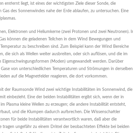
entfernt liegt, ist eines der wichtigsten Ziele dieser Sonde, die
ten Gas des Sonnenwindes nahe der Erde ablaufen, zu untersuchen. Eine
dplasmas.
onen, Elektronen und Heliumkerne (zwei Protonen und zwei Neutronen). 
n Gas können die geladenen Teilchen in dem Wind Bewegungen und
re Temperatur zu beschreiben sind. Zum Beispiel kann der Wind Bereiche
 die sich als Wellen weiter ausbreiten, oder sich auflösen, und die im
nen Eigenschwingungsformen (Moden) umgewandelt werden. Darüber
e Gase von unterschiedlichen Temperaturen und Strömungen in derselben
eden auf die Magnetfelder reagieren, die dort vorkommen.
mit der Raumsonde Wind zwei wichtige Instabilitäten im Sonnenwind, die
mit einbezieht. Eine der beiden Instabilitäten ergibt sich, wenn der in
 Plasma kleine Wellen zu erzeugen; die andere Instabilität entsteht,
fbaut, und die Klumpen dadurch aufbrechen. Die Wissenschaftler
en für beide Instabilitäten verantwortlich waren, daß aber die
e tragen ungefähr zu einem Drittel der beobachteten Effekte bei beiden