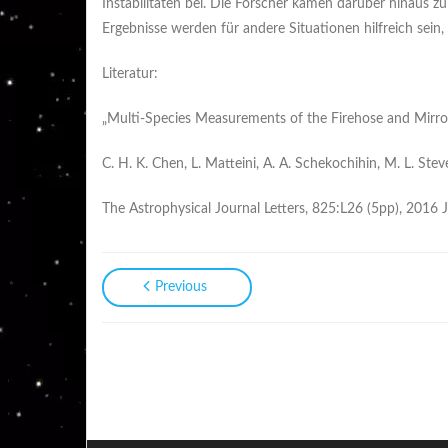
Instabilitäten bei. Die Forscher kamen darüber hinaus zu
Ergebnisse werden für andere Situationen hilfreich sein,
Literatur:
„Multi-Species Measurements of the Firehose and Mirror 
C. H. K. Chen, L. Matteini, A. A. Schekochihin, M. L. Ste
The Astrophysical Journal Letters, 825:L26 (5pp), 2016 
Previous