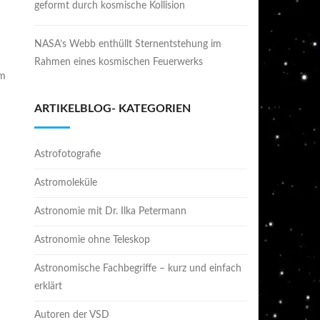
geformt durch kosmische Kollision
NASA’s Webb enthüllt Sternentstehung im
Rahmen eines kosmischen Feuerwerks
Im
ARTIKELBLOG- KATEGORIEN
Astrofotografie
Astromoleküle
Astronomie mit Dr. Ilka Petermann
Astronomie ohne Teleskop
Astronomische Fachbegriffe – kurz und einfach
erklärt
Autoren der VSD