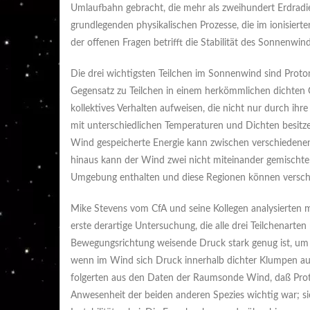
Umlaufbahn gebracht, die mehr als zweihundert Erdradien 
grundlegenden physikalischen Prozesse, die im ionisier
der offenen Fragen betrifft die Stabilität des Sonnenwin
Die drei wichtigsten Teilchen im Sonnenwind sind Prot
Gegensatz zu Teilchen in einem herkömmlichen dichte
kollektives Verhalten aufweisen, die nicht nur durch ih
mit unterschiedlichen Temperaturen und Dichten besitzen,
Wind gespeicherte Energie kann zwischen verschiede
hinaus kann der Wind zwei nicht miteinander gemischt
Umgebung enthalten und diese Regionen können verschi
Mike Stevens vom CfA und seine Kollegen analysierten 
erste derartige Untersuchung, die alle drei Teilchenarten 
Bewegungsrichtung weisende Druck stark genug ist, um im
wenn im Wind sich Druck innerhalb dichter Klumpen au
folgerten aus den Daten der Raumsonde Wind, daß Proton
Anwesenheit der beiden anderen Spezies wichtig war; si