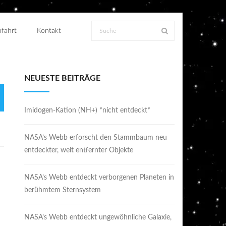
fahrt
Kontakt
NEUESTE BEITRÄGE
Imidogen-Kation (NH+) *nicht entdeckt*
NASA’s Webb erforscht den Stammbaum neu
entdeckter, weit entfernter Objekte
NASA’s Webb entdeckt verborgenen Planeten in
berühmtem Sternsystem
NASA’s Webb entdeckt ungewöhnliche Galaxie,