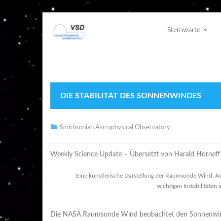
Sternwarte
DIE STABILITÄT DES SONNENWINDES
Smithsonian Astrophysical Observatory
Weekly Science Update – Übersetzt von Harald Horneff
Eine künstlerische Darstellung der Raumsonde Wind. As
wichtigen Instabilitäte
Die NASA Raumsonde Wind beobachtet den Sonnenwind, b