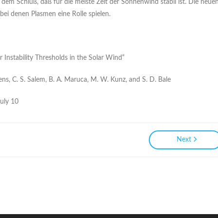
 dem Schluß, daß für die meiste Zeit der Sonnenwind stabil ist. Die neue
 bei denen Plasmen eine Rolle spielen.
Instability Thresholds in the Solar Wind“
vens, C. S. Salem, B. A. Maruca, M. W. Kunz, and S. D. Bale
July 10
Next