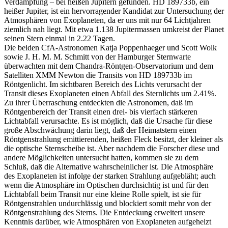
Verdampfung – bei heißen Jupitern gefunden. HD 189733b, ein
heißer Jupiter, ist ein hervorragender Kandidat zur Untersuchung der
Atmosphären von Exoplaneten, da er uns mit nur 64 Lichtjahren
ziemlich nah liegt. Mit etwa 1.138 Jupitermassen umkreist der Planet
seinen Stern einmal in 2.22 Tagen.
Die beiden CfA-Astronomen Katja Poppenhaeger und Scott Wolk
sowie J. H. M. M. Schmitt von der Hamburger Sternwarte
überwachten mit dem Chandra-Röntgen-Observatorium und dem
Satelliten XMM Newton die Transits von HD 189733b im
Röntgenlicht. Im sichtbaren Bereich des Lichts verursacht der
Transit dieses Exoplaneten einen Abfall des Sternlichts um 2.41%.
Zu ihrer Überraschung entdeckten die Astronomen, daß im
Röntgenbereich der Transit einen drei- bis vierfach stärkeren
Lichtabfall verursachte. Es ist möglich, daß die Ursache für diese
große Abschwächung darin liegt, daß der Heimatstern einen
Röntgenstrahlung emittierenden, heißen Fleck besitzt, der kleiner als
die optische Sternscheibe ist. Aber nachdem die Forscher diese und
andere Möglichkeiten untersucht hatten, kommen sie zu dem
Schluß, daß die Alternative wahrscheinlicher ist. Die Atmosphäre
des Exoplaneten ist infolge der starken Strahlung aufgebläht; auch
wenn die Atmosphäre im Optischen durchsichtig ist und für den
Lichtabfall beim Transit nur eine kleine Rolle spielt, ist sie für
Röntgenstrahlen undurchlässig und blockiert somit mehr von der
Röntgenstrahlung des Sterns. Die Entdeckung erweitert unsere
Kenntnis darüber, wie Atmosphären von Exoplaneten aufgeheizt