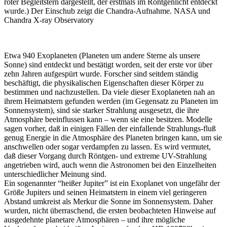
roter Begleitstern dargestellt, der erstmals im Röntgenlicht entdeckt
wurde.) Der Einschub zeigt die Chandra-Aufnahme. NASA und
Chandra X-ray Observatory
Etwa 940 Exoplaneten (Planeten um andere Sterne als unsere
Sonne) sind entdeckt und bestätigt worden, seit der erste vor über
zehn Jahren aufgespürt wurde. Forscher sind seitdem ständig
beschäftigt, die physikalischen Eigenschaften dieser Körper zu
bestimmen und nachzustellen. Da viele dieser Exoplaneten nah an
ihrem Heimatstern gefunden werden (im Gegensatz zu Planeten im
Sonnensystem), sind sie starker Strahlung ausgesetzt, die ihre
Atmosphäre beeinflussen kann – wenn sie eine besitzen. Modelle
sagen vorher, daß in einigen Fällen der einfallende Strahlungs-fluß
genug Energie in die Atmosphäre des Planeten bringen kann, um sie
anschwellen oder sogar verdampfen zu lassen. Es wird vermutet,
daß dieser Vorgang durch Röntgen- und extreme UV-Strahlung
angetrieben wird, auch wenn die Astronomen bei den Einzelheiten
unterschiedlicher Meinung sind.
Ein sogenannter “heißer Jupiter” ist ein Exoplanet von ungefähr der
Größe Jupiters und seinen Heimatstern in einem viel geringeren
Abstand umkreist als Merkur die Sonne im Sonnensystem. Daher
wurden, nicht überraschend, die ersten beobachteten Hinweise auf
ausgedehnte planetare Atmosphären – und ihre mögliche