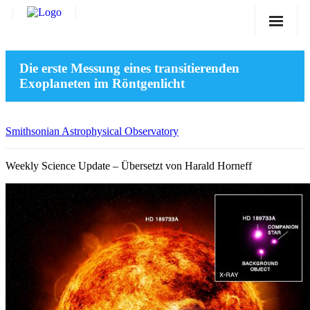
Sternwarte
Die erste Messung eines transitierenden
Veranstaltungen
Exoplaneten im Röntgenlicht
Verein
Blog
Smithsonian Astrophysical Observatory
Galerie
Weekly Science Update – Übersetzt von Harald Horneff
Anfahrt
Kontakt