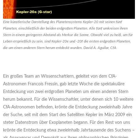
Eine künstlerische Darstellung des Planetensystems Kepler-20 mit seinen fünf
Planeten, einschließlich der beiden erdgroßen Planeten. Alle fünf umkreisen ihren
Stern in einem geringeren Abstand als Merkur die Sonne. Obwohl viel zu heiß, um für
Leben ersprießlich zu sein, sind Kepler-20e und -20f die ersten erdgroßen Planeten,
die um einen anderen Stern herum entdeckt wurden. David A. Aguilar, CfA
Ein großes Team an Wissenschaftlern, geleitet von dem CfA-
Astronomen Francois Fressin, gab letzte Woche die spektakuläre
Entdeckung von zwei erdgroßen Planeten um einen anderen Stern
herum bekannt. Für die Wissenschaftler, unter denen sich 10 weitere
CfA-Astronomen befinden, krönte die Entdeckung zweieinhalb Jahre
der Suche, seit mit dem Start des Satelliten Kepler im März 2009 ein
steter Datenstrom über Exoplaneten begann. Für den Rest von uns
krönte die Entdeckung etwa zweieinhalb Jahrtausende des Suchens –