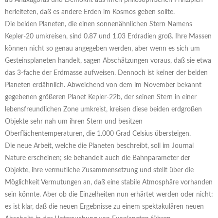
als Anaxagoras und Demokrit aus ihren philosophischen Prinzipien
herleiteten, daß es andere Erden im Kosmos geben sollte.
Die beiden Planeten, die einen sonnenähnlichen Stern Namens
Kepler-20 umkreisen, sind 0.87 und 1.03 Erdradien groß. Ihre Massen
können nicht so genau angegeben werden, aber wenn es sich um
Gesteinsplaneten handelt, sagen Abschätzungen voraus, daß sie etwa
das 3-fache der Erdmasse aufweisen. Dennoch ist keiner der beiden
Planeten erdähnlich. Abweichend von dem im November bekannt
gegebenen größeren Planet Kepler-22b, der seinen Stern in einer
lebensfreundlichen Zone umkreist, kreisen diese beiden erdgroßen
Objekte sehr nah um ihren Stern und besitzen
Oberflächentemperaturen, die 1.000 Grad Celsius übersteigen.
Die neue Arbeit, welche die Planeten beschreibt, soll im Journal
Nature erscheinen; sie behandelt auch die Bahnparameter der
Objekte, ihre vermutliche Zusammensetzung und stellt über die
Möglichkeit Vermutungen an, daß eine stabile Atmosphäre vorhanden
sein könnte. Aber ob die Einzelheiten nun erhärtet werden oder nicht:
es ist klar, daß die neuen Ergebnisse zu einem spektakulären neuen