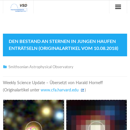
Sternwarte
Veranstaltungen
DEN BESTAND AN STERNEN IN JUNGEN HAUFEN
Verein
ENTRÄTSELN (ORIGINALARTIKEL VOM 10.08.2018)
Blog
Smithsonian Astrophysical Observatory
Galerie
Weekly Science Update – Übersetzt von Harald Horneff
Anfahrt
(Originalartikel unter
www.cfa.harvard.edu
)
Kontakt