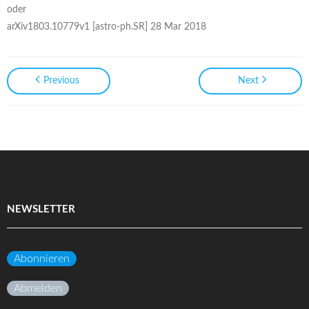
oder
arXiv1803.10779v1 [astro-ph.SR] 28 Mar 2018
Previous
Next
NEWSLETTER
Abonnieren
Abmelden