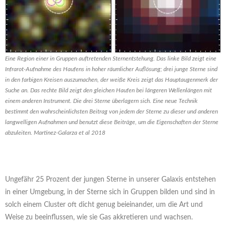
Eine Region einer in Gruppen auftretenden Sternentstehung. Das linke Bild zeigt eine
Infrarot-Aufnahme des Haufens in hoher räumlicher Auflösung; drei junge Sterne sind
in den farbigen Kreisen auszumachen, der weiße Kreis zeigt das Hauptaugenmerk der
Suche an. Das rechte Bild zeigt den gleichen Haufen bei längeren Wellenlängen mit
einem anderen Instrument. Die drei Sterne überlagern sich. Eine neue Technik
bestimmt den wahrscheinlichsten Beitrag von jedem der Sterne zu dieser und anderen
langwelligen Aufnahmen und benutzt diese Beiträge, um die Eigenschaften der Sterne
abzuleiten. Martinez-Galarza et al 2018
Ungefähr 25 Prozent der jungen Sterne in unserer Galaxis entstehen
in einer Umgebung, in der Sterne sich in Gruppen bilden und sind in
solch einem Cluster oft dicht genug beieinander, um die Art und
Weise zu beeinflussen, wie sie Gas akkretieren und wachsen.