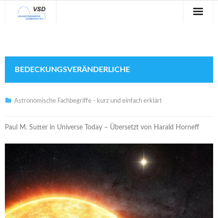
Sternwarte
Veranstaltungen
BEDECKUNGSVERÄNDERLICHE
Verein
Blog
Astronomische Fachbegriffe - kurz und einfach erklärt
Galerie
Paul M. Sutter in Universe Today – Übersetzt von Harald Horneff
Anfahrt
Kontakt