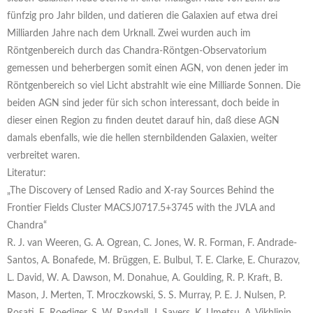
fünfzig pro Jahr bilden, und datieren die Galaxien auf etwa drei
Milliarden Jahre nach dem Urknall. Zwei wurden auch im
Röntgenbereich durch das Chandra-Röntgen-Observatorium
gemessen und beherbergen somit einen AGN, von denen jeder im
Röntgenbereich so viel Licht abstrahlt wie eine Milliarde Sonnen. Die
beiden AGN sind jeder für sich schon interessant, doch beide in
dieser einen Region zu finden deutet darauf hin, daß diese AGN
damals ebenfalls, wie die hellen sternbildenden Galaxien, weiter
verbreitet waren.
Literatur:
„The Discovery of Lensed Radio and X-ray Sources Behind the
Frontier Fields Cluster MACSJ0717.5+3745 with the JVLA and
Chandra“
R. J. van Weeren, G. A. Ogrean, C. Jones, W. R. Forman, F. Andrade-
Santos, A. Bonafede, M. Brüggen, E. Bulbul, T. E. Clarke, E. Churazov,
L. David, W. A. Dawson, M. Donahue, A. Goulding, R. P. Kraft, B.
Mason, J. Merten, T. Mroczkowski, S. S. Murray, P. E. J. Nulsen, P.