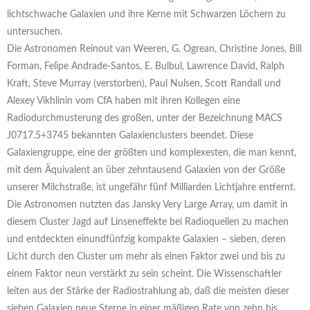
lichtschwache Galaxien und ihre Kerne mit Schwarzen Löchern zu
untersuchen.
Die Astronomen Reinout van Weeren, G. Ogrean, Christine Jones, Bill
Forman, Felipe Andrade-Santos, E. Bulbul, Lawrence David, Ralph
Kraft, Steve Murray (verstorben), Paul Nulsen, Scott Randall und
Alexey Vikhlinin vom CfA haben mit ihren Kollegen eine
Radiodurchmusterung des großen, unter der Bezeichnung MACS
J0717.5+3745 bekannten Galaxienclusters beendet. Diese
Galaxiengruppe, eine der größten und komplexesten, die man kennt,
mit dem Äquivalent an über zehntausend Galaxien von der Größe
unserer Milchstraße, ist ungefähr fünf Milliarden Lichtjahre entfernt.
Die Astronomen nutzten das Jansky Very Large Array, um damit in
diesem Cluster Jagd auf Linseneffekte bei Radioquellen zu machen
und entdeckten einundfünfzig kompakte Galaxien – sieben, deren
Licht durch den Cluster um mehr als einen Faktor zwei und bis zu
einem Faktor neun verstärkt zu sein scheint. Die Wissenschaftler
leiten aus der Stärke der Radiostrahlung ab, daß die meisten dieser
sieben Galaxien neue Sterne in einer mäßigen Rate von zehn bis