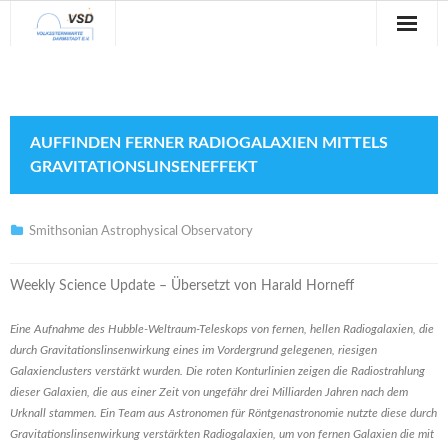
Sternwarte
Veranstaltungen
AUFFINDEN FERNER RADIOGALAXIEN MITTELS
Verein
GRAVITATIONSLINSENEFFEKT
Blog
Smithsonian Astrophysical Observatory
Galerie
Weekly Science Update – Übersetzt von Harald Horneff
Anfahrt
Eine Aufnahme des Hubble-Weltraum-Teleskops von fernen, hellen Radiogalaxien, die
Kontakt
durch Gravitationslinsenwirkung eines im Vordergrund gelegenen, riesigen
Galaxienclusters verstärkt wurden. Die roten Konturlinien zeigen die Radiostrahlung
dieser Galaxien, die aus einer Zeit von ungefähr drei Milliarden Jahren nach dem
Urknall stammen. Ein Team aus Astronomen für Röntgenastronomie nutzte diese durch
Gravitationslinsenwirkung verstärkten Radiogalaxien, um von fernen Galaxien die mit