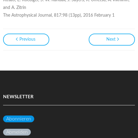
Rosati, E. Roediger, S. W. Randall, J. Sayers, K. Umetsu, A. Vikhlinin,
and A. Zitrin
The Astrophysical Journal, 817:98 (13pp), 2016 February 1
Previous
Next
NEWSLETTER
Abonnieren
Abmelden