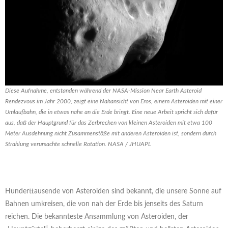
Diese Aufnahme, entstanden während der NASA-Mission Near Earth Asteroid
Rendezvous im Jahr 2000, zeigt eine Nahansicht von Eros, einem Asteroiden mit einer
Umlaufbahn, die in etwas nahe an die Erde bringt. Eine neue Arbeit spricht sich dafür
aus, daß der Hauptgrund für das Zerbrechen von kleinen Asteroiden mit etwa 100
Meter Ausdehnung nicht Zusammenstöße mit anderen Asteroiden ist, sondern durch
Strahlung verursachte schnelle Rotation. NASA / JHUAPL
Hunderttausende von Asteroiden sind bekannt, die unsere Sonne auf
Bahnen umkreisen, die von nah der Erde bis jenseits des Saturn
reichen. Die bekannteste Ansammlung von Asteroiden, der