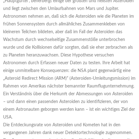
„Hauptgürtel“, beherbergt einige der größten und hellsten Asteroiden
und liegt zwischen den Umlaufbahnen von Mars und Jupiter.
Astronomen nehmen an, daß sich die Asteroiden wie die Planeten im
frühen Sonnensystem durch allmähliches Zusammenkleben von
kleineren Teilchen bildeten, aber daß im Fall der Asteroiden das
Wachstum durch wechselseitige Zusammenstöße unterbrochen
wurde und die Kollisionen dafür sorgten, daß sie eher zerbrachen als
zu Planeten heranzuwachsen. Diese Hypothese versuchen
Astronomen durch Erfassen neuer Daten zu testen. Ihre Arbeit hat
einige unmittelbare Konsequenzen: die NSA plant gegenwärtig eine
„Asteroid Redirect Mission (ARM)“ (Asteroiden-Umleitungsmission) im
Rahmen von Amerikas nächster bemannter Raumflugunternehmung.
Ein Verständnis über die Herkunft der Abmessungen von Asteroiden
– und dann einen passenden Asteroiden zu identifizieren, der von
einem Astronauten geborgen werden kann – ist ein wichtiges Ziel der
USA.
Die Entdeckungsrate von Asteroiden und Kometen hat in den
vergangenen Jahren dank neuer Detektortechnologie zugenommen.