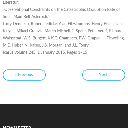
Literatur:
„Observational Constraints on the Catastrophic Disruption Rate of
Small Main Belt Asteroids“
Larry Denneau, Robert Jedicke, Alan Fitzsimmons, Henry Hsieh, Jan
Kleyna, Mikael Granvik, Marco Micheli, T. Spahr, Peter Vereš, Richard
Wainscoat, W.S. Burgett, K.K.C. Chambers, P.W. Draper, H. Flewelling,
M.E. Huber, N. Kaiser, J.S. Morgan, and J.L. Tonry
Icarus Volume 245, 1 January 2015, Pages 1–15
Previous
Next