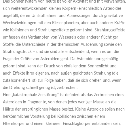
Das Sonnensystem von heute ist voller Aktivität und mit verwandten,
sich weiterentwickelnden kleinen Körpern (einschließlich Asteroide)
angefüllt, deren Umlaufbahnen und Abmessungen durch gravitative
Wechselwirkungen mit den Riesenplaneten, aber auch anderer Kräfte
wie Kollisionen und Strahlungseffekte geformt sind. Strahlungseffekte
umfassen das Verdampfen von Wassereis oder anderer flüchtiger
Stoffe, die Unterschiede in der thermischen Ausdehnung sowie den
Strahlungsdruck – und sie sind alle entscheidend, wenn es um die
Frage der Größe von Asteroiden geht. Da Asteroide unregelmäßig
geformt sind, kann der Druck von einfallendem Sonnenlicht und
auch Effekte ihrer eigenen, nach außen gerichteten Strahlung (die
zufallsorientiert ist) zur Folge haben, daß sie sich drehen und, wenn
die Drehung schnell genug ist, zerbrechen.
Eine „katastrophale Zerstörung“ ist definiert als das Zerbrechen eines
Asteroiden in Fragmente, von denen jedes weniger Masse als die
Hälfte der ursprünglichen Masse besitzt. Kleine Asteroide sollen nach
herkömmlicher Vorstellung bei Kollisionen zwischen einem
Elternkörper und einem kleineren Einschlagkörper entstanden sein,