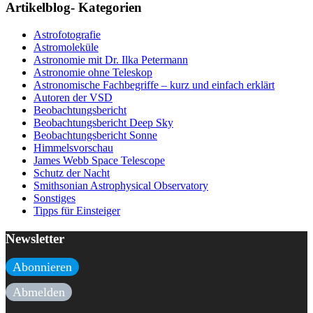
Artikelblog- Kategorien
Astrofotografie
Astromoleküle
Astronomie mit Dr. Ilka Petermann
Astronomie ohne Teleskop
Astronomische Fachbegriffe – kurz und einfach erklärt
Autoren der VSD
Beobachtungsbericht
Beobachtungsbericht Deep Sky
Beobachtungsbericht Sonne
Himmelsvorschau
James Webb Space Telescope
Schutz der Nacht
Smithsonian Astrophysical Observatory
Sonstiges
Tipps für Einsteiger
Newsletter
Abonnieren
Abmelden