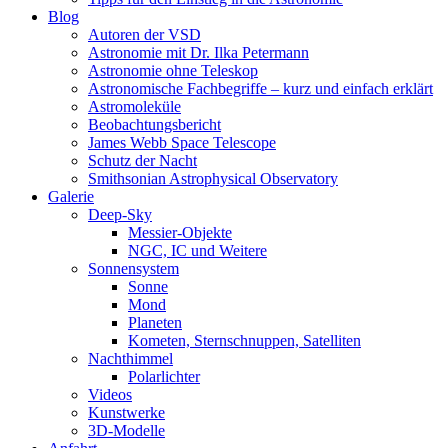
Blog
Autoren der VSD
Astronomie mit Dr. Ilka Petermann
Astronomie ohne Teleskop
Astronomische Fachbegriffe – kurz und einfach erklärt
Astromoleküle
Beobachtungsbericht
James Webb Space Telescope
Schutz der Nacht
Smithsonian Astrophysical Observatory
Galerie
Deep-Sky
Messier-Objekte
NGC, IC und Weitere
Sonnensystem
Sonne
Mond
Planeten
Kometen, Sternschnuppen, Satelliten
Nachthimmel
Polarlichter
Videos
Kunstwerke
3D-Modelle