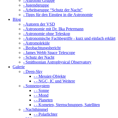
- Astrofoto Gruppe
- Jugendgruppe
- Arbeitsgruppe “Schutz der Nacht”
- Tipps für den Einstieg in die Astronomie
Blog
- Autoren der VSD
- Astronomie mit Dr. Ilka Petermann
- Astronomie ohne Teleskop
- Astronomische Fachbegriffe - kurz und einfach erklärt
- Astromoleküle
- Beobachtungsbericht
- James Webb Space Telescope
- Schutz der Nacht
- Smithsonian Astrophysical Observatory
Galerie
- Deep-Sky
- - Messier-Objekte
- - NGC, IC und Weitere
- Sonnensystem
- - Sonne
- - Mond
- - Planeten
- - Kometen, Sternschnuppen, Satelliten
- Nachthimmel
- - Polarlichter