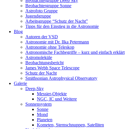
Beobachtergruppe Deep Sky
Beobachtergruppe Sonne
Astrofoto Gruppe
Jugendgruppe
Arbeitsgruppe “Schutz der Nacht”
Tipps für den Einstieg in die Astronomie
Blog
Autoren der VSD
Astronomie mit Dr. Ilka Petermann
Astronomie ohne Teleskop
Astronomische Fachbegriffe – kurz und einfach erklärt
Astromoleküle
Beobachtungsbericht
James Webb Space Telescope
Schutz der Nacht
Smithsonian Astrophysical Observatory
Galerie
Deep-Sky
Messier-Objekte
NGC, IC und Weitere
Sonnensystem
Sonne
Mond
Planeten
Kometen, Sternschnuppen, Satelliten