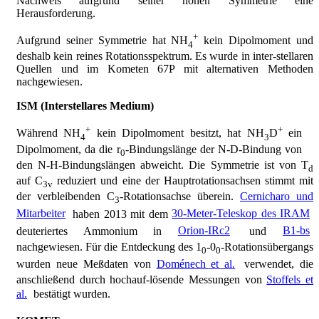
Nachweis aufgrund seiner hohen Symmetrie eine
Herausforderung.
+
Aufgrund seiner Symmetrie hat NH
kein Dipolmoment und
4
deshalb kein reines Rotationsspektrum. Es wurde in inter-stellaren
Quellen und im Kometen 67P mit alternativen Methoden
nachgewiesen.
ISM (Interstellares Medium)
+
+
Während NH
kein Dipolmoment besitzt, hat NH
D
ein
4
3
Dipolmoment, da die r
-Bindungslänge der N-D-Bindung von
0
den N-H-Bindungslängen abweicht. Die Symmetrie ist von T
d
auf C
reduziert und eine der Hauptrotationsachsen stimmt mit
3v
der verbleibenden C
-Rotationsachse überein.
Cernicharo und
3
Mitarbeiter
haben 2013 mit dem
30-Meter-Teleskop des IRAM
deuteriertes Ammonium in
Orion-IRc2
und
B1-bs
nachgewiesen. Für die Entdeckung des 1
-0
-Rotationsübergangs
0
0
wurden neue Meßdaten von
Doménech et al.
verwendet, die
anschließend durch hochauf-lösende Messungen von
Stoffels et
al.
bestätigt wurden.