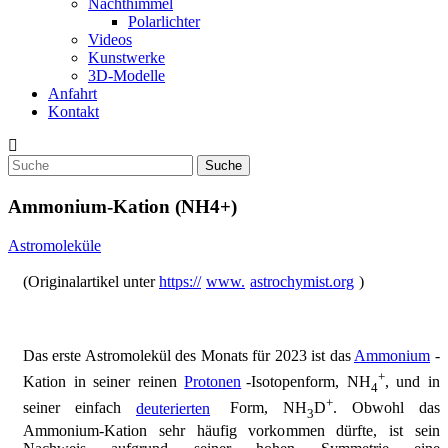
Nachthimmel
Polarlichter
Videos
Kunstwerke
3D-Modelle
Anfahrt
Kontakt
Ammonium-Kation (NH4+)
Astromoleküle
(Originalartikel unter
https://
www.
astrochymist.org
)
Das erste Astromolekül des Monats für 2023 ist das
Ammonium
-
+
Kation in seiner reinen
Protonen
-Isotopenform, NH
, und in
4
+
seiner einfach
deuterierten
Form, NH
D
. Obwohl das
3
Ammonium-Kation sehr häufig vorkommen dürfte, ist sein