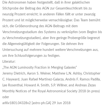
Die Astronomen haben festgestellt, daß in ihrer galaktischen
Stichprobe der Beitrag des AGN zur Gesamtleuchtkraft bis zu
neunzig Prozent erreicht; in anderen Fällen fällt er unter zwanzig
Prozent und ist möglicherweise vernachlässigbar. Das Team bemüht
sich, die Größenordnung des AGN-Beitrags mit dem
Verschmelzungsstadium des Systems zu verknüpfen (vom Beginn bis
zu Verschmelzungsstadien), aber ihre geringe Probengröße begrenzt
die Allgemeingültigkeit der Folgerungen. Sie dehnen ihre
Untersuchung auf mehrere hundert weitere Verschmelzungen aus,
um ihre Schlussfolgerungen zu festigen.
Literatur:
„The AGN Luminosity Fraction in Merging Galaxies“
Jeremy Dietrich, Aaron S. Weiner, Matthew L.N. Ashby, Christopher
C. Hayward, Juan Rafael Martínez-Galarza, Andrés F. Ramos Padilla,
Lee Rosenthal, Howard A. Smith, S.P. Willner, and Andreas Zezas
Monthly Notices of the Royal Astronomical Society 2018 (in press)
oder
arXiv1801.04328v2 [astro-ph.GA] 29 Jun 2018