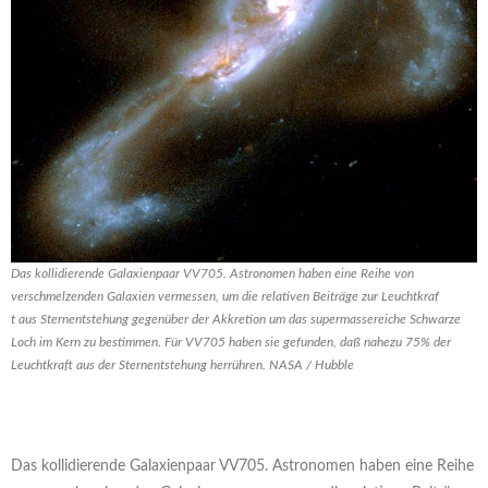
Das kollidierende Galaxienpaar VV705. Astronomen haben eine Reihe von
verschmelzenden Galaxien vermessen, um die relativen Beiträge zur Leuchtkraf
t aus Sternentstehung gegenüber der Akkretion um das supermassereiche Schwarze
Loch im Kern zu bestimmen. Für VV705 haben sie gefunden, daß nahezu 75% der
Leuchtkraft aus der Sternentstehung herrühren. NASA / Hubble
Das kollidierende Galaxienpaar VV705. Astronomen haben eine Reihe