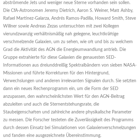
abströmende Jets und weniger neue Sterne vorhanden sein sollen.
Die CfA-Astronomen Jeremy Dietrich, Aaron S. Weiner, Matt Ashby,
Rafael Martínez-Galarza, Andrés Ramos-Padilla, Howard Smith, Steve
Willner sowie Andreas Zezas untersuchten mit zwei Kollegen
vierundzwanzig verhältnismäßig nah gelegene, leuchtkräftige
verschmelzende Galaxien, um zu sehen, wie oft und bis zu welchem
Grad die Aktivität des AGN die Energieumwandlung antrieb. Die
Gruppe extrahierte für diese Galaxien die genauesten SED-
Informationen aus dreiunddreißig Spektralbändern von sieben NASA-
Missionen und führte Korrekturen für den Hintergrund,
Verwechslungen und anderen irrelevanten Signalen durch. Sie setzten
dann ein neues Rechenprogramm ein, um die Form der SED
anzupassen, den wahrscheinlichsten Wert für den AGN-Beitrag
abzuleiten und auch die Sternentstehungsrate, die
Staubeigenschaften und zahlreiche andere physikalische Parameter
zu messen. Die Forscher testeten die Zuverlässigkeit des Programms
durch dessen Einsatz bei Simulationen von Galaxienverschmelzungen
und fanden eine ausgezeichnete Übereinstimmung.