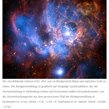
Die sternbildende Galaxie NGC 694, wie im Röntgenlicht (blau) und optischen Licht zu
sehen. Die Röntgenstrahlung ist großteils auf Vorgänge zurückzuführen, die mit
Sternentstehung in Verbindung stehen und Astronomen haben herausbekommen, wie
die Sternentstehungsrate aus dem gemessenen Fluß der Röntgenstrahlung zu
bestimmen ist. X-ray: NASA / CXC / CfA / R. Tuellmann et al. Optical: NASA / AURA
/ STScI