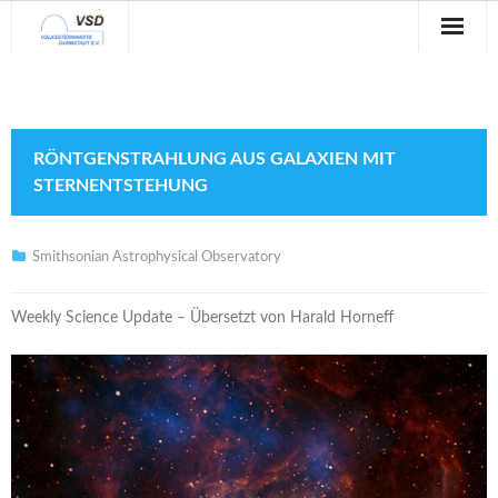
Sternwarte
Veranstaltungen
RÖNTGENSTRAHLUNG AUS GALAXIEN MIT
Verein
STERNENTSTEHUNG
Blog
Smithsonian Astrophysical Observatory
Galerie
Weekly Science Update – Übersetzt von Harald Horneff
Anfahrt
Kontakt