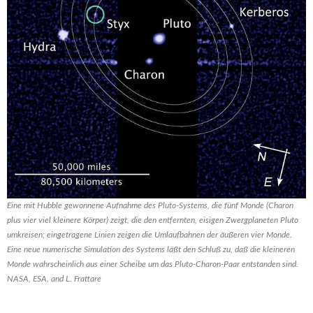
Eine mit Hubble gewonnene Aufnahme des Pluto-Systems, die fünf Monde (Charon
plus vier viel kleinere Körper) zeigt, die den entfernten, eisigen Zwergplaneten Pluto
umkreisen; eingetragene Linien zeigen die Umlaufbahnen der äußeren vier Monde.
Eine neue numerische Simulation des Systems läßt den Schluß zu, daß die kleineren
Monde wahrscheinlich aus einer Scheibe um das Pluto-Charon-Paar entstanden sind.
NASA, ESA, and L. Frattare