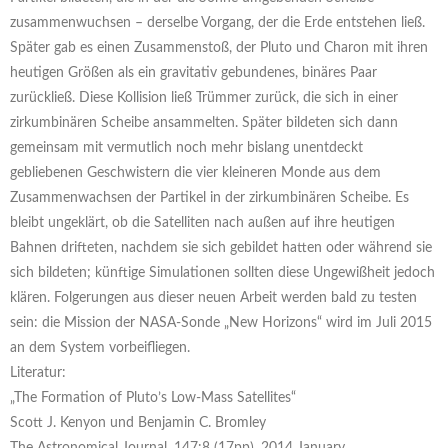
zusammenwuchsen – derselbe Vorgang, der die Erde entstehen ließ.
Später gab es einen Zusammenstoß, der Pluto und Charon mit ihren
heutigen Größen als ein gravitativ gebundenes, binäres Paar
zurückließ. Diese Kollision ließ Trümmer zurück, die sich in einer
zirkumbinären Scheibe ansammelten. Später bildeten sich dann
gemeinsam mit vermutlich noch mehr bislang unentdeckt
gebliebenen Geschwistern die vier kleineren Monde aus dem
Zusammenwachsen der Partikel in der zirkumbinären Scheibe. Es
bleibt ungeklärt, ob die Satelliten nach außen auf ihre heutigen
Bahnen drifteten, nachdem sie sich gebildet hatten oder während sie
sich bildeten; künftige Simulationen sollten diese Ungewißheit jedoch
klären. Folgerungen aus dieser neuen Arbeit werden bald zu testen
sein: die Mission der NASA-Sonde „New Horizons“ wird im Juli 2015
an dem System vorbeifliegen.
Literatur:
„The Formation of Pluto’s Low-Mass Satellites“
Scott J. Kenyon und Benjamin C. Bromley
The Astronomical Journal, 147:8 (17pp), 2014 January