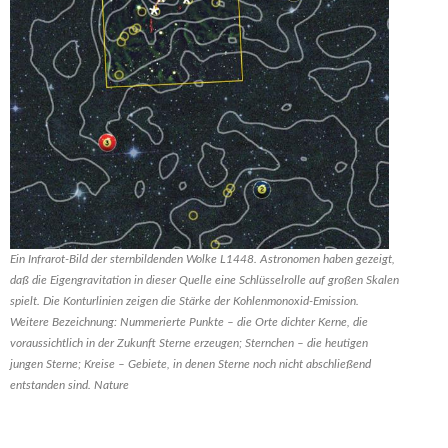
Ein Infrarot-Bild der sternbildenden Wolke L1448. Astronomen haben gezeigt,
daß die Eigengravitation in dieser Quelle eine Schlüsselrolle auf großen Skalen
spielt. Die Konturlinien zeigen die Stärke der Kohlenmonoxid-Emission.
Weitere Bezeichnung: Nummerierte Punkte – die Orte dichter Kerne, die
voraussichtlich in der Zukunft Sterne erzeugen; Sternchen – die heutigen
jungen Sterne; Kreise – Gebiete, in denen Sterne noch nicht abschließend
entstanden sind. Nature