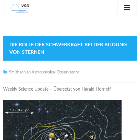
Sternwarte
Veranstaltungen
DIE ROLLE DER SCHWERKRAFT BEI DER BILDUNG
Verein
VON STERNEN
Blog
Smithsonian Astrophysical Observatory
Galerie
Weekly Science Update – Übersetzt von Harald Horneff
Anfahrt
Kontakt