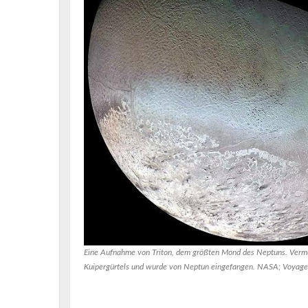
Eine Aufnahme von Triton, dem größten Mond des Neptuns. Vermutl
Kuipergürtels und wurde von Neptun eingefangen. NASA; Voyage