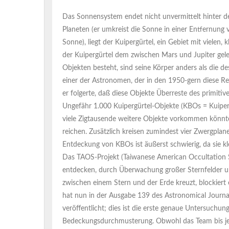
Das Sonnensystem endet nicht unvermittelt hinter 
Planeten (er umkreist die Sonne in einer Entfernung 
Sonne), liegt der Kuipergürtel, ein Gebiet mit vielen,
der Kuipergürtel dem zwischen Mars und Jupiter gele
Objekten besteht, sind seine Körper anders als die d
einer der Astronomen, der in den 1950-gern diese 
er folgerte, daß diese Objekte Überreste des primiti
Ungefähr 1.000 Kuipergürtel-Objekte (KBOs = Kuiper
viele Zigtausende weitere Objekte vorkommen könn
reichen. Zusätzlich kreisen zumindest vier Zwergpla
Entdeckung von KBOs ist äußerst schwierig, da sie kle
Das TAOS-Projekt (Taiwanese American Occultation 
entdecken, durch Überwachung großer Sternfelder un
zwischen einem Stern und der Erde kreuzt, blockiert
hat nun in der Ausgabe 139 des Astronomical Journ
veröffentlicht; dies ist die erste genaue Untersuchu
Bedeckungsdurchmusterung. Obwohl das Team bis jetz