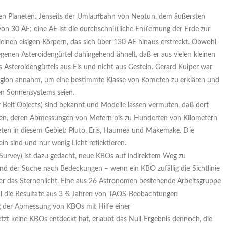
den Planeten. Jenseits der Umlaufbahn von Neptun, dem äußersten
von 30 AE; eine AE ist die durchschnittliche Entfernung der Erde zur
 kleinen eisigen Körpern, das sich über 130 AE hinaus erstreckt. Obwohl
genen Asteroidengürtel dahingehend ähnelt, daß er aus vielen kleinen
es Asteroidengürtels aus Eis und nicht aus Gestein. Gerard Kuiper war
Region annahm, um eine bestimmte Klasse von Kometen zu erklären und
ven Sonnensystems seien.
 Belt Objects) sind bekannt und Modelle lassen vermuten, daß dort
ten, deren Abmessungen von Metern bis zu Hunderten von Kilometern
neten in diesem Gebiet: Pluto, Eris, Haumea und Makemake. Die
in sind und nur wenig Licht reflektieren.
Survey) ist dazu gedacht, neue KBOs auf indirektem Weg zu
d der Suche nach Bedeckungen – wenn ein KBO zufällig die Sichtlinie
 er das Sternenlicht. Eine aus 26 Astronomen bestehende Arbeitsgruppe
al die Resultate aus 3 ¾ Jahren von TAOS-Beobachtungen
ng der Abmessung von KBOs mit Hilfe einer
t keine KBOs entdeckt hat, erlaubt das Null-Ergebnis dennoch, die