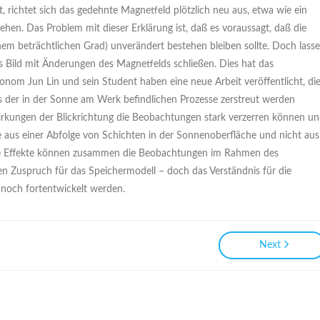
, richtet sich das gedehnte Magnetfeld plötzlich neu aus, etwa wie ein
hen. Das Problem mit dieser Erklärung ist, daß es voraussagt, daß die
em beträchtlichen Grad) unverändert bestehen bleiben sollte. Doch lass
s Bild mit Änderungen des Magnetfelds schließen. Dies hat das
ronom Jun Lin und sein Student haben eine neue Arbeit veröffentlicht, di
is der in der Sonne am Werk befindlichen Prozesse zerstreut werden
wirkungen der Blickrichtung die Beobachtungen stark verzerren können u
 aus einer Abfolge von Schichten in der Sonnenoberfläche und nicht aus
dere Effekte können zusammen die Beobachtungen im Rahmen des
 den Zuspruch für das Speichermodell – doch das Verständnis für die
och fortentwickelt werden.
Next