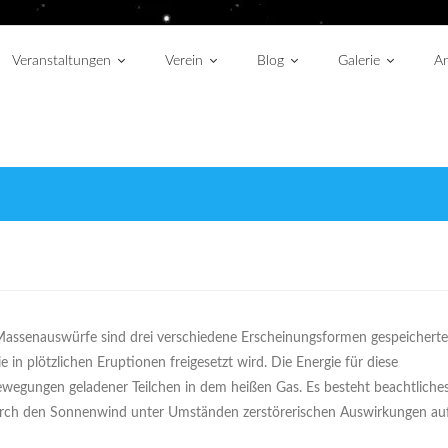
Veranstaltungen
Verein
Blog
Galerie
An
Massenauswürfe sind drei verschiedene Erscheinungsformen gespeicherte
in plötzlichen Eruptionen freigesetzt wird. Die Energie für diese
ewegungen geladener Teilchen in dem heißen Gas. Es besteht beachtliche
 durch den Sonnenwind unter Umständen zerstörerischen Auswirkungen au