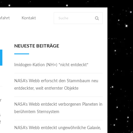
fahrt
Kontakt
NEUESTE BEITRÄGE
Imidogen-Kation (NH+) *nicht entdeckt*
NASA’s Webb erforscht den Stammbaum neu
entdeckter, weit entfernter Objekte
r
NASA’s Webb entdeckt verborgenen Planeten in
berühmtem Sternsystem
s
f
NASA’s Webb entdeckt ungewöhnliche Galaxie,