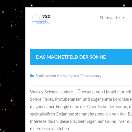
Sternwarte
DAS MAGNETFELD DER SONNE
Smithsonian Astrophysical Observatory
Weekly Science Update – Übersetzt von Harald Horneff
Solare Flares, Protuberanzen und sogenannte koronale 
magnetischer Energie nahe der Oberfläche der Sonne, die 
spektakulären Ereignisse stammt letztendlich von den B
Interesse daran, diese Erscheinungen auf Grund ihrer
die Erde zu verstehen.