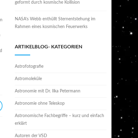
geformt durch kosmische Kollision
NASA’s Webb enthüllt Sternentstehung im
en
Rahmen eines kosmischen Feuerwerks
e
ARTIKELBLOG- KATEGORIEN
nd
Astrofotografie
Astromoleküle
Astronomie mit Dr. Ilka Petermann
Astronomie ohne Teleskop
Astronomische Fachbegriffe – kurz und einfach
erklärt
Autoren der VSD