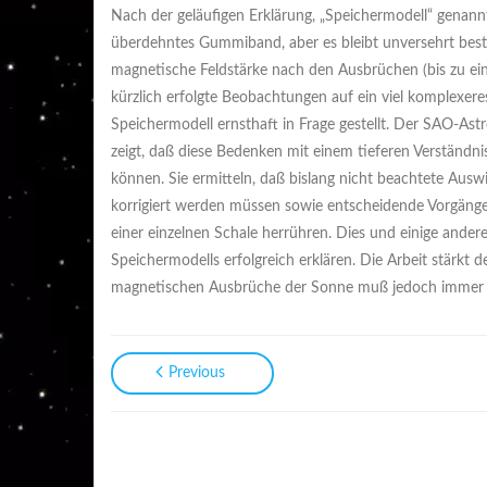
Nach der geläufigen Erklärung, „Speichermodell“ genannt
überdehntes Gummiband, aber es bleibt unversehrt beste
magnetische Feldstärke nach den Ausbrüchen (bis zu ein
kürzlich erfolgte Beobachtungen auf ein viel komplexere
Speichermodell ernsthaft in Frage gestellt. Der SAO-Ast
zeigt, daß diese Bedenken mit einem tieferen Verständn
können. Sie ermitteln, daß bislang nicht beachtete Aus
korrigiert werden müssen sowie entscheidende Vorgänge
einer einzelnen Schale herrühren. Dies und einige an
Speichermodells erfolgreich erklären. Die Arbeit stärkt
magnetischen Ausbrüche der Sonne muß jedoch immer n
Previous