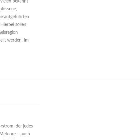
 vielen bekannt
hlossene,
ie aufgeführten
Hierbei sollen
melsregion
ellt werden. Im
rstrom, der jedes
 Meteore – auch