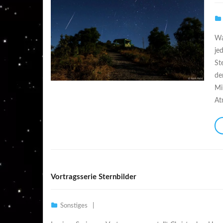
Wa
je
St
de
Mi
At
Vortragsserie Sternbilder
Sonstiges