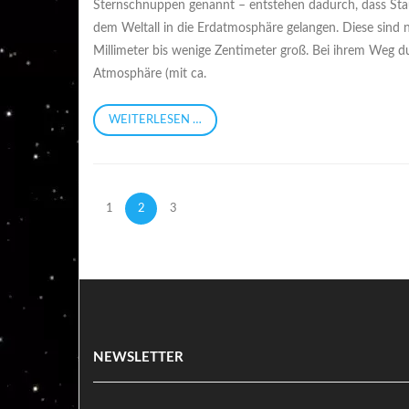
Sternschnuppen genannt – entstehen dadurch, dass Sta
dem Weltall in die Erdatmosphäre gelangen. Diese sind n
Millimeter bis wenige Zentimeter groß. Bei ihrem Weg d
Atmosphäre (mit ca.
WEITERLESEN …
1
2
3
NEWSLETTER