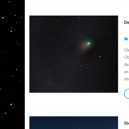
De
Gl
Ob
da
an
ob
St