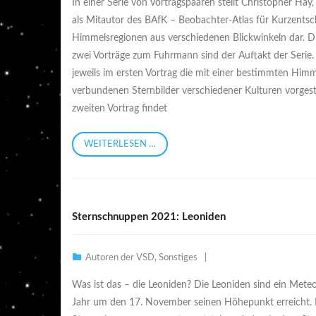
In einer Serie von Vortragspaaren stellt Christopher Hay,
als Mitautor des BAfK – Beobachter-Atlas für Kurzentsc
Himmelsregionen aus verschiedenen Blickwinkeln dar. D
zwei Vorträge zum Fuhrmann sind der Auftakt der Serie. 
jeweils im ersten Vortrag die mit einer bestimmten Him
verbundenen Sternbilder verschiedener Kulturen vorgest
zweiten Vortrag findet
WEITERLESEN …
Sternschnuppen 2021: Leoniden
Autoren der VSD
,
Sonstiges
Was ist das – die Leoniden? Die Leoniden sind ein Meteo
Jahr um den 17. November seinen Höhepunkt erreicht.