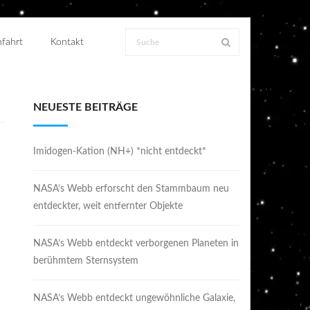
fahrt
Kontakt
NEUESTE BEITRÄGE
Imidogen-Kation (NH+) *nicht entdeckt*
NASA’s Webb erforscht den Stammbaum neu
entdeckter, weit entfernter Objekte
NASA’s Webb entdeckt verborgenen Planeten in
berühmtem Sternsystem
NASA’s Webb entdeckt ungewöhnliche Galaxie,