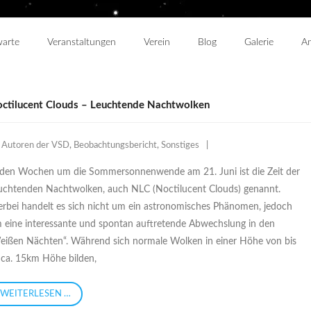
warte
Veranstaltungen
Verein
Blog
Galerie
An
ctilucent Clouds – Leuchtende Nachtwolken
Autoren der VSD
,
Beobachtungsbericht
,
Sonstiges
 den Wochen um die Sommersonnenwende am 21. Juni ist die Zeit der
uchtenden Nachtwolken, auch NLC (Noctilucent Clouds) genannt.
erbei handelt es sich nicht um ein astronomisches Phänomen, jedoch
 eine interessante und spontan auftretende Abwechslung in den
eißen Nächten“. Während sich normale Wolken in einer Höhe von bis
 ca. 15km Höhe bilden,
WEITERLESEN …