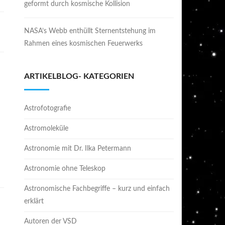
geformt durch kosmische Kollision
NASA’s Webb enthüllt Sternentstehung im
Rahmen eines kosmischen Feuerwerks
ARTIKELBLOG- KATEGORIEN
Astrofotografie
Astromoleküle
Astronomie mit Dr. Ilka Petermann
Astronomie ohne Teleskop
Astronomische Fachbegriffe – kurz und einfach
erklärt
Autoren der VSD