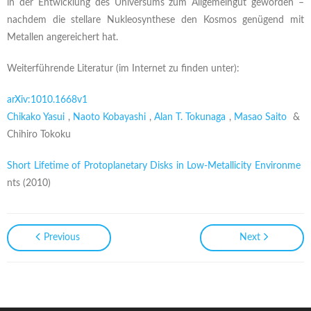
in der Entwicklung des Universums zum Allgemeingut geworden –
nachdem die stellare Nukleosynthese den Kosmos genügend mit
Metallen angereichert hat.
Weiterführende Literatur (im Internet zu finden unter):
arXiv:1010.1668v1
Chikako Yasui
,
Naoto Kobayashi
,
Alan T. Tokunaga
,
Masao Saito
&
Chihiro Tokoku
Short Lifetime of Protoplanetary Disks in Low-Metallicity Environme
nts
(2010)
Previous
Next