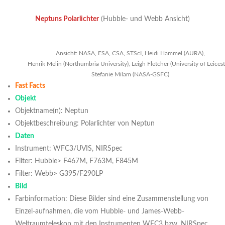
Neptuns Polarlichter
(Hubble- und Webb Ansicht)
Ansicht: NASA, ESA, CSA, STScI, Heidi Hammel (AURA),
Henrik Melin (Northumbria University), Leigh Fletcher (University of Leicest
Stefanie Milam (NASA-GSFC)
Fast Facts
Objekt
Objektname(n): Neptun
Objektbeschreibung: Polarlichter von Neptun
Daten
Instrument: WFC3/UVIS, NIRSpec
Filter: Hubble> F467M, F763M, F845M
Filter: Webb> G395/F290LP
Bild
Farbinformation: Diese Bilder sind eine Zusammenstellung von
Einzel-aufnahmen, die vom Hubble- und James-Webb-
Weltraumteleskop mit den Instrumenten WFC3 bzw. NIRSpec