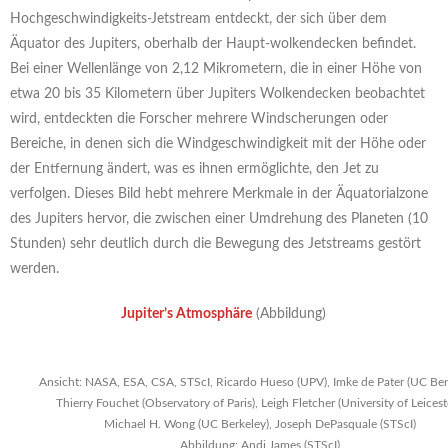
Hochgeschwindigkeits-Jetstream entdeckt, der sich über dem
Äquator des Jupiters, oberhalb der Haupt-wolkendecken befindet.
Bei einer Wellenlänge von 2,12 Mikrometern, die in einer Höhe von
etwa 20 bis 35 Kilometern über Jupiters Wolkendecken beobachtet
wird, entdeckten die Forscher mehrere Windscherungen oder
Bereiche, in denen sich die Windgeschwindigkeit mit der Höhe oder
der Entfernung ändert, was es ihnen ermöglichte, den Jet zu
verfolgen. Dieses Bild hebt mehrere Merkmale in der Äquatorialzone
des Jupiters hervor, die zwischen einer Umdrehung des Planeten (10
Stunden) sehr deutlich durch die Bewegung des Jetstreams gestört
werden.
Jupiter’s Atmosphäre
(Abbildung)
Ansicht: NASA, ESA, CSA, STScI, Ricardo Hueso (UPV), Imke de Pater (UC Ber
Thierry Fouchet (Observatory of Paris), Leigh Fletcher (University of Leicest
Michael H. Wong (UC Berkeley), Joseph DePasquale (STScI)
Abbildung: Andi James (STScI)