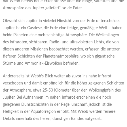
hat Webb bereits neue Erkenntnisse über die Ringe, Satelliten und die
Atmosphäre des Jupiter geliefert“, so de Pater.
Obwohl sich Jupiter in vielerlei Hinsicht von der Erde unterscheidet –
Jupiter ist ein Gasriese, die Erde eine felsige, gemäßigte Welt – haben
beide Planeten eine mehrschichtige Atmosphäre. Die Wellenlängen
des infraroten, sichtbaren, Radio- und ultravioletten Lichts, die von
diesen anderen Missionen beobachtet werden, erfassen die unteren,
tieferen Schichten der Planetenatmosphäre, wo sich gigantische
Stürme und Ammoniak-Eiswolken befinden.
Andererseits ist Webb’s Blick weiter als zuvor ins nahe Infrarot
verschoben und damit empfindlich für die höher gelegenen Schichten
der Atmosphäre, etwa 25-50 Kilometer über den Wolkengipfeln des
Jupiter. Bei Aufnahmen im nahen Infrarot erscheinen die hoch
gelegenen Dunstschichten in der Regel unscharf, jedoch ist die
Helligkeit in der Äquatorregion erhöht. Mit Webb werden feinere
Details innerhalb des hellen, dunstigen Bandes aufgelöst.