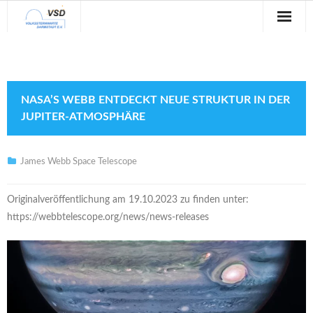
Sternwarte
Veranstaltungen
NASA’S WEBB ENTDECKT NEUE STRUKTUR IN DER
Verein
JUPITER-ATMOSPHÄRE
Blog
James Webb Space Telescope
Galerie
Originalveröffentlichung am 19.10.2023 zu finden unter:
Anfahrt
https://webbtelescope.org/news/news-releases
Kontakt