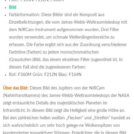
Filter: F164N, F212N, F360M
Bild
Farbinformation: Diese Bilder sind ein Komposit aus
Einzelbelichtungen, die vom James-Webb-Weltraumteleskop mit
dem NIRCam-Instrument aufgenommen wurden. Drei Filter
wurden verwendet, um schmale Wellenlängenbereiche zu
erfassen. Die Farbe ergibt sich aus der Zuordnung verschiedener
Farbtöne (Farben) zu jedem monochromatischen
(Graustufen-)Bild, das einem einzelnen Filter zugeordnet ist. In
diesem Fall sind die zugewiesenen Farben:
Rot: F360M Grün: F212N Blau: F164N
Über das Bild:
Dieses Bild des Jupiters von der NIRCam
(Nahinfrarotkamera) des James-Webb-Weltraumteleskops der NASA
zeigt erstaunliche Details des majestätischen Planeten im
Infrarotlicht. In diesem Bild zeigt die Helligkeit eine große Höhe an.
Bei den zahlreichen hellen weißen „Flecken“ und „Streifen“ handelt es
sich wahrscheinlich um sehr hoch gelege-ne Wolkenspitzen von
kondensierten konvektiven Stürmen. Polarlichter, die in diesem Bild