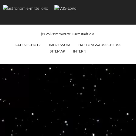
(c) Volkssternwarte Darmstadt e.V.
DATENSCHUTZ
IMPRESSUM
HAFTUNGSAUSSCHLUSS
SITEMAP
INTERN