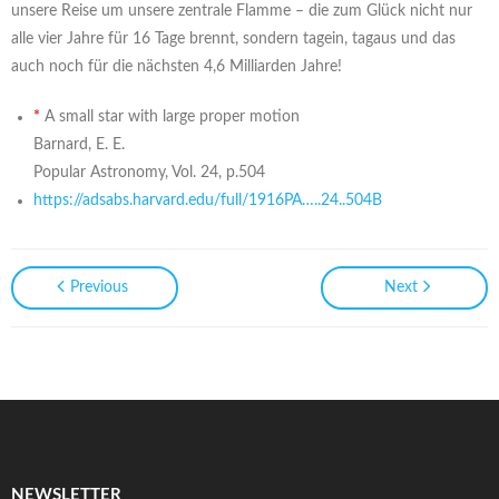
unsere Reise um unsere zentrale Flamme – die zum Glück nicht nur
alle vier Jahre für 16 Tage brennt, sondern tagein, tagaus und das
auch noch für die nächsten 4,6 Milliarden Jahre!
*
A small star with large proper motion
Barnard, E. E.
Popular Astronomy, Vol. 24, p.504
https://adsabs.harvard.edu/full/1916PA…..24..504B
Previous
Next
NEWSLETTER