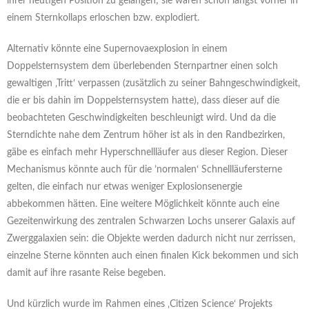
ihrer heutigen Position zu gelangen; sie wären schon längst vorher in
einem Sternkollaps erloschen bzw. explodiert.
Alternativ könnte eine Supernovaexplosion in einem
Doppelsternsystem dem überlebenden Sternpartner einen solch
gewaltigen ‚Tritt‘ verpassen (zusätzlich zu seiner Bahngeschwindigkeit,
die er bis dahin im Doppelsternsystem hatte), dass dieser auf die
beobachteten Geschwindigkeiten beschleunigt wird. Und da die
Sterndichte nahe dem Zentrum höher ist als in den Randbezirken,
gäbe es einfach mehr Hyperschnellläufer aus dieser Region. Dieser
Mechanismus könnte auch für die ’normalen‘ Schnellläufersterne
gelten, die einfach nur etwas weniger Explosionsenergie
abbekommen hätten. Eine weitere Möglichkeit könnte auch eine
Gezeitenwirkung des zentralen Schwarzen Lochs unserer Galaxis auf
Zwerggalaxien sein: die Objekte werden dadurch nicht nur zerrissen,
einzelne Sterne könnten auch einen finalen Kick bekommen und sich
damit auf ihre rasante Reise begeben.
Und kürzlich wurde im Rahmen eines ‚Citizen Science‘ Projekts