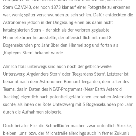
Fotoplatten fiel dem niederländischen Astronomen auf, dass der
Stern C.Z.V243, der noch 1873 klar auf einer Fotografie zu erkennen
war, wenig später verschwunden zu sein schien. Dafür entdeckten die
Astronomen jedoch in der Umgebung einen bis dahin nicht
katalogisierten Stern – der sich als der verloren geglaubte
Himmelskörper herausstellte, der offensichtlich mit rund 8
Bogensekunden pro Jahr über den Himmel zog und fortan als
‚Kapteyns Stern‘ bekannt wurde.
Ähnlich flott unterwegs sind auch noch der gelblich-weiße
Unterzwerg ‚Argelanders Stern‘ oder ‚Teegardens Stern‘. Letzterer ist
benannt nach dem Astronomen Bonnard Teegarden, dem Leiter des
Teams, das in Daten des NEAT-Programms (Near Earth Asteroid
Tracking) eigentlich nach potentiell gefährlichen, erdnahen Asteroiden
suchte, als ihnen der Rote Unterzwerg mit 5 Bogensekunden pro Jahr
durch die Aufnahmen stolperte.
Doch bei aller Eile: die Schnellläufer machen zwar ordentlich Strecke,
bleiben ‚uns‘ bzw. der Milchstraße allerdings auch in ferner Zukunft