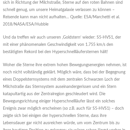
sich in Richtung der Milchstraße, Sterne auf den roten Bahnen sind
schnell genug, um unsere Heimatgalaxie verlassen zu können –
Reisende kann man nicht aufhalten… Quelle: ESA/Marchetti et al.
2018/NASA/ESA/Hubble
Und da treffen wir auch unseren ‚Goldstern‘ wieder: S5-HVS1, der
mit einer phänomenalen Geschwindigkeit von 1.755 km/s den
bestätigten Rekord bei den Hyperschnellläufersternen hält!
Woher die Sterne ihre extrem hohen Bewegungsenergien nehmen, ist
noch nicht vollständig geklärt. Möglich wäre, dass bei der Begegnung
eines Doppelsternsystems mit dem zentralen Schwarzen Loch der
Milchstraße das Sternsystem auseinandergerissen und ein Stern
katapultartig aus der Zentralregion geschleudert wird. Die
Bewegungsrichtung einiger Hyperschnellläufer lässt ein solches
Ereignis zwar möglich erscheinen (so z.B. auch für S5-HVS1) – doch
zeigte sich bei einigen der hyperschnellen Sterne, dass ihre
Lebensdauer gar nicht ausreichen würde, um vom Zentrum bis zu