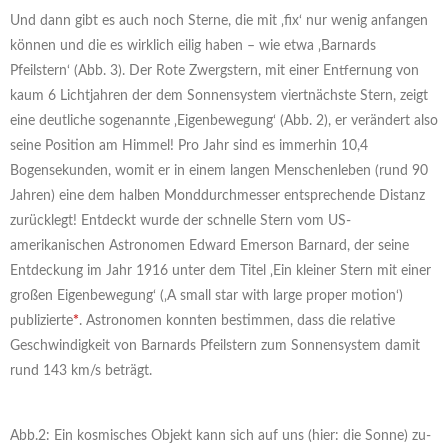
Und dann gibt es auch noch Sterne, die mit ‚fix‘ nur wenig anfangen
können und die es wirklich eilig haben – wie etwa ‚Barnards
Pfeilstern‘ (Abb. 3). Der Rote Zwergstern, mit einer Entfernung von
kaum 6 Lichtjahren der dem Sonnensystem viertnächste Stern, zeigt
eine deutliche sogenannte ‚Eigenbewegung‘ (Abb. 2), er verändert also
seine Position am Himmel! Pro Jahr sind es immerhin 10,4
Bogensekunden, womit er in einem langen Menschenleben (rund 90
Jahren) eine dem halben Monddurchmesser entsprechende Distanz
zurücklegt! Entdeckt wurde der schnelle Stern vom US-
amerikanischen Astronomen Edward Emerson Barnard, der seine
Entdeckung im Jahr 1916 unter dem Titel ‚Ein kleiner Stern mit einer
großen Eigenbewegung‘ (‚A small star with large proper motion‘)
publizierte
*
. Astronomen konnten bestimmen, dass die relative
Geschwindigkeit von Barnards Pfeilstern zum Sonnensystem damit
rund 143 km/s beträgt.
Abb.2: Ein kosmisches Objekt kann sich auf uns (hier: die Sonne) zu-