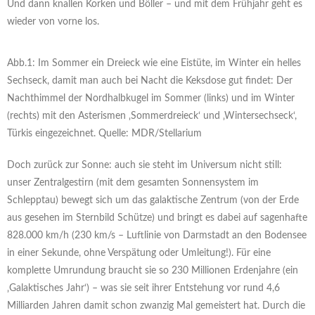
Und dann knallen Korken und Böller – und mit dem Frühjahr geht es
wieder von vorne los.
Abb.1: Im Sommer ein Dreieck wie eine Eistüte, im Winter ein helles
Sechseck, damit man auch bei Nacht die Keksdose gut findet: Der
Nachthimmel der Nordhalbkugel im Sommer (links) und im Winter
(rechts) mit den Asterismen ‚Sommerdreieck‘ und ‚Wintersechseck‘,
Türkis eingezeichnet. Quelle: MDR/Stellarium
Doch zurück zur Sonne: auch sie steht im Universum nicht still:
unser Zentralgestirn (mit dem gesamten Sonnensystem im
Schlepptau) bewegt sich um das galaktische Zentrum (von der Erde
aus gesehen im Sternbild Schütze) und bringt es dabei auf sagenhafte
828.000 km/h (230 km/s – Luftlinie von Darmstadt an den Bodensee
in einer Sekunde, ohne Verspätung oder Umleitung!). Für eine
komplette Umrundung braucht sie so 230 Millionen Erdenjahre (ein
‚Galaktisches Jahr‘) – was sie seit ihrer Entstehung vor rund 4,6
Milliarden Jahren damit schon zwanzig Mal gemeistert hat. Durch die