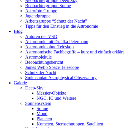
Beobachtergruppe Deep Sky
Beobachtergruppe Sonne
Astrofoto Gruppe
Jugendgruppe
Arbeitsgruppe “Schutz der Nacht”
Tipps für den Einstieg in die Astronomie
Blog
Autoren der VSD
Astronomie mit Dr. Ilka Petermann
Astronomie ohne Teleskop
Astronomische Fachbegriffe – kurz und einfach erklärt
Astromoleküle
Beobachtungsbericht
James Webb Space Telescope
Schutz der Nacht
Smithsonian Astrophysical Observatory
Galerie
Deep-Sky
Messier-Objekte
NGC, IC und Weitere
Sonnensystem
Sonne
Mond
Planeten
Kometen, Sternschnuppen, Satelliten