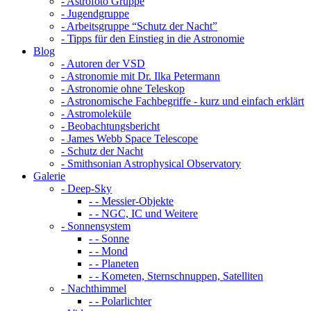
- Astrofoto Gruppe
- Jugendgruppe
- Arbeitsgruppe “Schutz der Nacht”
- Tipps für den Einstieg in die Astronomie
Blog
- Autoren der VSD
- Astronomie mit Dr. Ilka Petermann
- Astronomie ohne Teleskop
- Astronomische Fachbegriffe - kurz und einfach erklärt
- Astromoleküle
- Beobachtungsbericht
- James Webb Space Telescope
- Schutz der Nacht
- Smithsonian Astrophysical Observatory
Galerie
- Deep-Sky
- - Messier-Objekte
- - NGC, IC und Weitere
- Sonnensystem
- - Sonne
- - Mond
- - Planeten
- - Kometen, Sternschnuppen, Satelliten
- Nachthimmel
- - Polarlichter