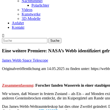
Nachthimmel
Polarlichter
Videos
Kunstwerke
3D-Modelle
Anfahrt
Kontakt
Eine weitere Premiere: NASA’s Webb identifiziert ge
James Webb Space Telescope
Originalveröffentlichung am 14.05.2025 zu finden unter: https://web
Zusammenfassung
:
Forscher fanden Wassereis in einer staubig
Wir wissen, daß Wasser in festem Zustand – als Eis – auf Monden ex
anderen Gesteinsbrocken entdeckt, die im Kuipergürtel am Rande u
Das James-Webb-Weltraumteleskop hat dies ohne Zweifel geändert: D