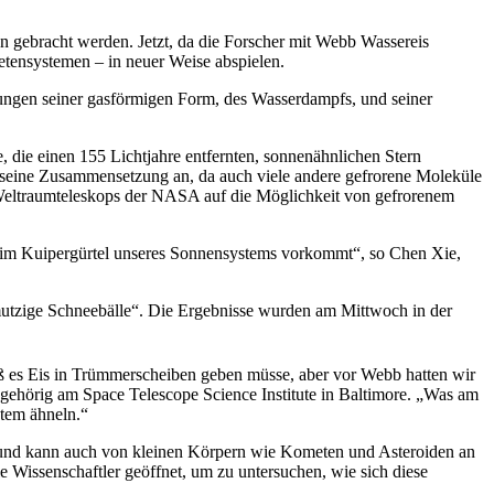
n gebracht werden. Jetzt, da die Forscher mit Webb Wassereis
netensystemen – in neuer Weise abspielen.
kungen seiner gasförmigen Form, des Wasserdampfs, und seiner
, die einen 155 Lichtjahre entfernten, sonnenähnlichen Stern
t seine Zusammensetzung an, da auch viele andere gefrorene Moleküle
-Weltraumteleskops der NASA auf die Möglichkeit von gefrorenem
rn im Kuipergürtel unseres Sonnensystems vorkommt“, so Chen Xie,
hmutzige Schneebälle“. Die Ergebnisse wurden am Mittwoch in der
daß es Eis in Trümmerscheiben geben müsse, aber vor Webb hatten wir
gehörig am Space Telescope Science Institute in Baltimore. „Was am
stem ähneln.“
en und kann auch von kleinen Körpern wie Kometen und Asteroiden an
le Wissenschaftler geöffnet, um zu untersuchen, wie sich diese