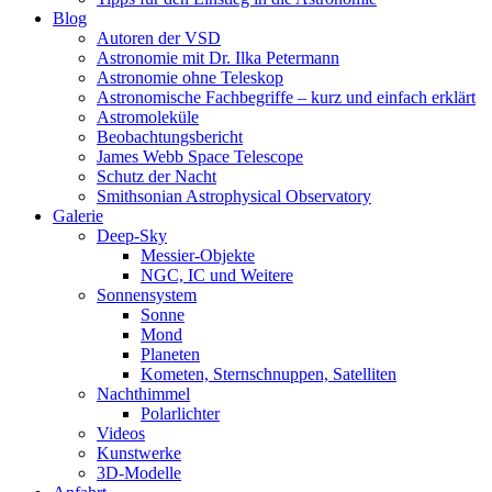
Blog
Autoren der VSD
Astronomie mit Dr. Ilka Petermann
Astronomie ohne Teleskop
Astronomische Fachbegriffe – kurz und einfach erklärt
Astromoleküle
Beobachtungsbericht
James Webb Space Telescope
Schutz der Nacht
Smithsonian Astrophysical Observatory
Galerie
Deep-Sky
Messier-Objekte
NGC, IC und Weitere
Sonnensystem
Sonne
Mond
Planeten
Kometen, Sternschnuppen, Satelliten
Nachthimmel
Polarlichter
Videos
Kunstwerke
3D-Modelle