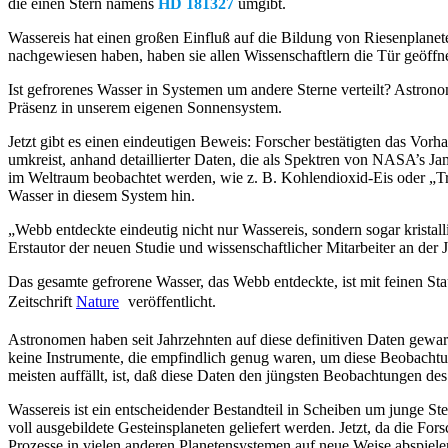
die einen Stern namens
HD 181327
umgibt.
Wassereis hat einen großen Einfluß auf die Bildung von Riesenplanet
nachgewiesen haben, haben sie allen Wissenschaftlern die Tür geöffne
Ist gefrorenes Wasser in Systemen um andere Sterne verteilt? Astro
Präsenz in unserem eigenen Sonnensystem.
Jetzt gibt es einen eindeutigen Beweis: Forscher bestätigten das Vor
umkreist, anhand detaillierter Daten, die als Spektren von NASA’s 
im Weltraum beobachtet werden, wie z. B. Kohlendioxid-Eis oder „T
Wasser in diesem System hin.
„Webb entdeckte eindeutig nicht nur Wassereis, sondern sogar krista
Erstautor der neuen Studie und wissenschaftlicher Mitarbeiter an der
Das gesamte gefrorene Wasser, das Webb entdeckte, ist mit feinen St
Zeitschrift
Nature
veröffentlicht.
Astronomen haben seit Jahrzehnten auf diese definitiven Daten gewar
keine Instrumente, die empfindlich genug waren, um diese Beobachtu
meisten auffällt, ist, daß diese Daten den jüngsten Beobachtungen 
Wassereis ist ein entscheidender Bestandteil in Scheiben um junge S
voll ausgebildete Gesteinsplaneten geliefert werden. Jetzt, da die Fo
Prozesse in vielen anderen Planetensystemen auf neue Weise abspiele