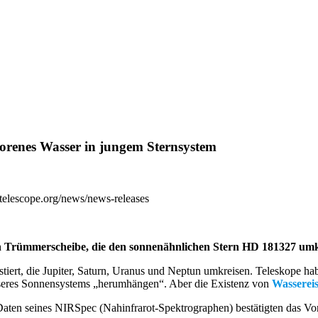
frorenes Wasser in jungem Sternsystem
btelescope.org/news/news-releases
en Trümmerscheibe, die den sonnenähnlichen Stern HD 181327 umk
istiert, die Jupiter, Saturn, Uranus und Neptun umkreisen. Teleskope 
nseres Sonnensystems „herumhängen“. Aber die Existenz von
Wasserei
aten seines NIRSpec (Nahinfrarot-Spektrographen) bestätigten das Vor