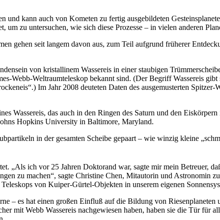
en und kann auch von Kometen zu fertig ausgebildeten Gesteinsplanete
t, um zu untersuchen, wie sich diese Prozesse – in vielen anderen Pla
nomen gehen seit langem davon aus, zum Teil aufgrund früherer Entdec
handensein von kristallinem Wassereis in einer staubigen Trümmerscheibe
James-Webb-Weltraumteleskop bekannt sind. (Der Begriff Wassereis gib
rockeneis“.) Im Jahr 2008 deuteten Daten des ausgemusterten Spitzer
llines Wassereis, das auch in den Ringen des Saturn und den Eiskörpe
 Johns Hopkins University in Baltimore, Maryland.
aubpartikeln in der gesamten Scheibe gepaart – wie winzig kleine „sc
tet. „Als ich vor 25 Jahren Doktorand war, sagte mir mein Betreuer, 
ngen zu machen“, sagte Christine Chen, Mitautorin und Astronomin zu
des Teleskops von Kuiper-Gürtel-Objekten in unserem eigenen Sonnensy
terne – es hat einen großen Einfluß auf die Bildung von Riesenplanet
rscher mit Webb Wassereis nachgewiesen haben, haben sie die Tür für al
n.