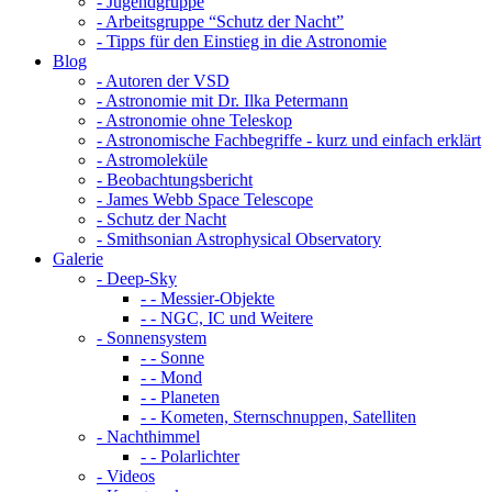
- Jugendgruppe
- Arbeitsgruppe “Schutz der Nacht”
- Tipps für den Einstieg in die Astronomie
Blog
- Autoren der VSD
- Astronomie mit Dr. Ilka Petermann
- Astronomie ohne Teleskop
- Astronomische Fachbegriffe - kurz und einfach erklärt
- Astromoleküle
- Beobachtungsbericht
- James Webb Space Telescope
- Schutz der Nacht
- Smithsonian Astrophysical Observatory
Galerie
- Deep-Sky
- - Messier-Objekte
- - NGC, IC und Weitere
- Sonnensystem
- - Sonne
- - Mond
- - Planeten
- - Kometen, Sternschnuppen, Satelliten
- Nachthimmel
- - Polarlichter
- Videos