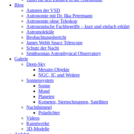
Blog
Autoren der VSD
Astronomie mit Dr. Ilka Petermann
Astronomie ohne Teleskop
Astronomische Fachbegriffe – kurz und einfach erklärt
Astromoleküle
Beobachtungsbericht
James Webb Space Telescope
Schutz der Nacht
Smithsonian Astrophysical Observatory
Galerie
Deep-Sky
Messier-Objekte
NGC, IC und Weitere
Sonnensystem
Sonne
Mond
Planeten
Kometen, Sternschnuppen, Satelliten
Nachthimmel
Polarlichter
Videos
Kunstwerke
3D-Modelle