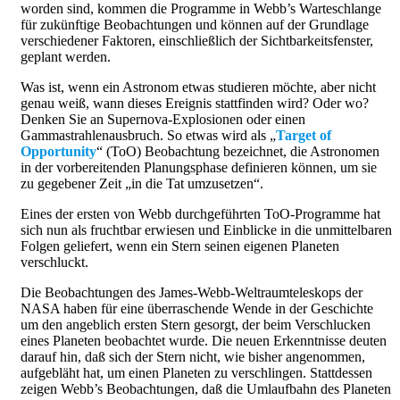
worden sind, kommen die Programme in Webb’s Warteschlange
für zukünftige Beobachtungen und können auf der Grundlage
verschiedener Faktoren, einschließlich der Sichtbarkeitsfenster,
geplant werden.
Was ist, wenn ein Astronom etwas studieren möchte, aber nicht
genau weiß, wann dieses Ereignis stattfinden wird? Oder wo?
Denken Sie an Supernova-Explosionen oder einen
Gammastrahlenausbruch. So etwas wird als „
Target of
Opportunity
“ (ToO) Beobachtung bezeichnet, die Astronomen
in der vorbereitenden Planungsphase definieren können, um sie
zu gegebener Zeit „in die Tat umzusetzen“.
Eines der ersten von Webb durchgeführten ToO-Programme hat
sich nun als fruchtbar erwiesen und Einblicke in die unmittelbaren
Folgen geliefert, wenn ein Stern seinen eigenen Planeten
verschluckt.
Die Beobachtungen des James-Webb-Weltraumteleskops der
NASA haben für eine überraschende Wende in der Geschichte
um den angeblich ersten Stern gesorgt, der beim Verschlucken
eines Planeten beobachtet wurde. Die neuen Erkenntnisse deuten
darauf hin, daß sich der Stern nicht, wie bisher angenommen,
aufgebläht hat, um einen Planeten zu verschlingen. Stattdessen
zeigen Webb’s Beobachtungen, daß die Umlaufbahn des Planeten