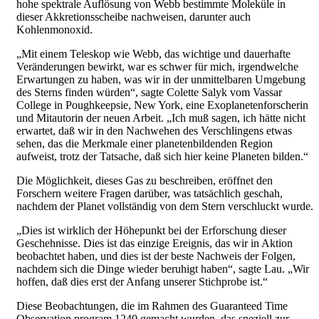
hohe spektrale Auflösung von Webb bestimmte Moleküle in
dieser Akkretionsscheibe nachweisen, darunter auch
Kohlenmonoxid.
„Mit einem Teleskop wie Webb, das wichtige und dauerhafte
Veränderungen bewirkt, war es schwer für mich, irgendwelche
Erwartungen zu haben, was wir in der unmittelbaren Umgebung
des Sterns finden würden“, sagte Colette Salyk vom Vassar
College in Poughkeepsie, New York, eine Exoplanetenforscherin
und Mitautorin der neuen Arbeit. „Ich muß sagen, ich hätte nicht
erwartet, daß wir in den Nachwehen des Verschlingens etwas
sehen, das die Merkmale einer planetenbildenden Region
aufweist, trotz der Tatsache, daß sich hier keine Planeten bilden.“
Die Möglichkeit, dieses Gas zu beschreiben, eröffnet den
Forschern weitere Fragen darüber, was tatsächlich geschah,
nachdem der Planet vollständig von dem Stern verschluckt wurde.
„Dies ist wirklich der Höhepunkt bei der Erforschung dieser
Geschehnisse. Dies ist das einzige Ereignis, das wir in Aktion
beobachtet haben, und dies ist der beste Nachweis der Folgen,
nachdem sich die Dinge wieder beruhigt haben“, sagte Lau. „Wir
hoffen, daß dies erst der Anfang unserer Stichprobe ist.“
Diese Beobachtungen, die im Rahmen des Guaranteed Time
Observation program 1240 gemacht wurden, das speziell zur