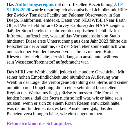
Das
Aufhellungsereignis
mit der offiziellen Bezeichnung
ZTF
SLRN-2020
wurde ursprünglich als optischer Lichtblitz mit Hilfe
der Zwicky Transient Facility am Palomar Observatory in San
Diego, Kalifornien, entdeckt. Daten von NEOWISE (Near-Earth
Object Wide-field Infrared Survey Explorer) der NASA zeigten,
daß der Stern bereits ein Jahr vor dem optischen Lichtblitz im
Infraroten aufleuchtete, was auf das Vorhandensein von Staub
hindeutet. Diese erste Untersuchung aus dem Jahr 2023 führte die
Forscher zu der Annahme, daß der Stern eher sonnenähnlich war
und sich über Hunderttausende von Jahren zu einem Roten
Riesen entwickelt hatte, der sich langsam ausdehnte, während
sein Wasserstoffbrennstoff aufgebraucht war.
Das MIRI von Webb erzählt jedoch eine andere Geschichte. Mit
seiner hohen Empfindlichkeit und räumlichen Auflösung war
Webb in der Lage, die verborgene Strahlung des Sterns und seiner
unmittelbaren Umgebung, die in einer sehr dicht besiedelten
Region des Weltraums liegt, präzise zu messen. Die Forscher
fanden heraus, daß der Stern nicht so hell war, wie er hätte sein
müssen, wenn er sich zu einem Roten Riesen entwickelt hätte,
was darauf hindeutet, daß es kein Ausdehnen gab, das den
Planeten verschlungen hätte, wie einst angenommen.
Rekonstruktion des Schauplatzes