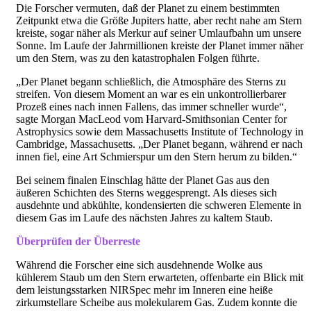
Die Forscher vermuten, daß der Planet zu einem bestimmten
Zeitpunkt etwa die Größe Jupiters hatte, aber recht nahe am Stern
kreiste, sogar näher als Merkur auf seiner Umlaufbahn um unsere
Sonne. Im Laufe der Jahrmillionen kreiste der Planet immer näher
um den Stern, was zu den katastrophalen Folgen führte.
„Der Planet begann schließlich, die Atmosphäre des Sterns zu
streifen. Von diesem Moment an war es ein unkontrollierbarer
Prozeß eines nach innen Fallens, das immer schneller wurde“,
sagte Morgan MacLeod vom Harvard-Smithsonian Center for
Astrophysics sowie dem Massachusetts Institute of Technology in
Cambridge, Massachusetts. „Der Planet begann, während er nach
innen fiel, eine Art Schmierspur um den Stern herum zu bilden.“
Bei seinem finalen Einschlag hätte der Planet Gas aus den
äußeren Schichten des Sterns weggesprengt. Als dieses sich
ausdehnte und abkühlte, kondensierten die schweren Elemente in
diesem Gas im Laufe des nächsten Jahres zu kaltem Staub.
Überprüfen der Überreste
Während die Forscher eine sich ausdehnende Wolke aus
kühlerem Staub um den Stern erwarteten, offenbarte ein Blick mit
dem leistungsstarken NIRSpec mehr im Inneren eine heiße
zirkumstellare Scheibe aus molekularem Gas. Zudem konnte die