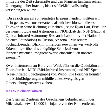
im Laufe der Zeit schrumpfte und den Planeten langsam seinem
Untergang näher brachte, bis er schließlich vollständig
verschlungen wurde.
„Da es sich um ein so neuartiges Ereignis handelt, wußten wir
nicht genau, was uns erwartete, als wir beschlossen, dieses
Teleskop in seine Richtung zu richten“, sagte Ryan Lau, Erstautor
der neuen Studie und Astronom am NOIRLab der NSF (National
Optical-Infrared Astronomy Research Laboratory der National
Science Foundation) in Tucson, Arizona. „Mit seinem
hochauflösenden Blick im Infraroten gewinnen wir wertvolle
Erkenntnisse über das endgültige Schicksal von
Planetensystemen, möglicherweise einschließlich unseres
eigenen.“
Zwei Instrumente an Bord von Webb führten die Obduktion am
Tatort durch – MIRI (Mid-Infrared Instrument) und NIRSpec
(Near-Infrared Spectrograph) von Webb. Die Forscher konnten
ihre Schlußfolgerungen mithilfe eines zweigleisigen
Untersuchungsansatzes ziehen.
Das Wie einschränken
Der Stern im Zentrum des Geschehens befindet sich in der
Milchstraße, etwa 12.000 Lichtjahre von der Erde entfernt.