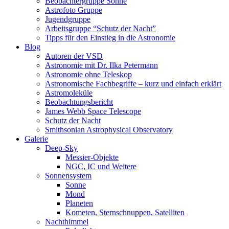
Beobachtergruppe Sonne
Astrofoto Gruppe
Jugendgruppe
Arbeitsgruppe “Schutz der Nacht”
Tipps für den Einstieg in die Astronomie
Blog
Autoren der VSD
Astronomie mit Dr. Ilka Petermann
Astronomie ohne Teleskop
Astronomische Fachbegriffe – kurz und einfach erklärt
Astromoleküle
Beobachtungsbericht
James Webb Space Telescope
Schutz der Nacht
Smithsonian Astrophysical Observatory
Galerie
Deep-Sky
Messier-Objekte
NGC, IC und Weitere
Sonnensystem
Sonne
Mond
Planeten
Kometen, Sternschnuppen, Satelliten
Nachthimmel