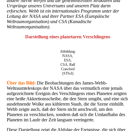
andere Sterne werfen und die geheimnisvollen Strukturen und
Ursprünge unseres Universums und unseren Platz darin
erforschen. Webb ist ein internationales Programm unter der
Leitung der NASA und ihrer Partner ESA (Europäische
Weltraumorganisation) und CSA (Kanadische
Weltraumorganisation).
Darstellung eines planetaren Verschlingens
Abbildung:
NASA,
ESA,
CSA, Ralf
Crawford
(STScI)
Über das Bild:
Die Beobachtungen des James-Webb-
Weltraumteleskops der NASA über das vermutlich erste jemals
aufgezeichnete Ereignis des Verschlingens eines Planeten zeigten
eine heiße Akkretionsscheibe, die den Stern umgibt, und eine sich
ausdehnende Wolke aus kühlerem Staub, die die Szene einhüllt.
Webb zeigte auch, daß der Stern nicht anschwoll, um den
Planeten zu verschlucken, sondern daß sich die Umlaufbahn des
Planeten im Laufe der Zeit langsam verringerte.
Diese Darstellung zeigt die Abfolge der Ereignisse, die sich über