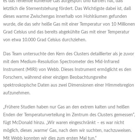
es das fehlende kühlende Gas aufgespürt und kartiert hat, daß
letztlich die Sternentstehung fördert. Das Wichtigste dabei ist, daß
dieses warme Zwischengas innerhalb von Hohlräumen gefunden
wurde, die das sehr heiße Gas mit einer Temperatur von 10 Millionen
Grad Celsius und das bereits abgekühlte Gas mit einer Temperatur
von etwa 10.000 Grad Celsius durchziehen.
Das Team untersuchte den Kern des Clusters detaillierter als je zuvor
mit dem Medium-Resolution Spectrometer des Mid-Infrared
Instrument (MIRI) von Webb. Dieses Instrument ermöglicht es den
Forschern, während einer einzigen Beobachtungsreihe
spektroskopische Daten aus zwei Dimensionen einer Himmelsregion
aufzunehmen.
„Frühere Studien haben nur Gas an den extrem kalten und heißen
Enden der Temperaturverteilung im Zentrum des Clusters gemessen“,
fügt McDonald hinzu. „Wir waren eingeschränkt – es war nicht
möglich, dieses ‚warme‘ Gas, nach dem wir suchten, nachzuweisen.
Mit Webb konnten wir dies zum ersten Mal tun.“