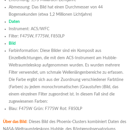
Entfernung: 5,73 Milliarden Lichtjahre
Abmessung: Das Bild hat einen Durchmesser von 44
Bogensekunden (etwa 1,2 Millionen Lichtjahre)
Daten
Instrument: ACS/WFC
Filter: F475W, F775W, F850LP
Bild
Farbinformation: Diese Bilder sind ein Komposit aus
Einzelbelichtungen, die mit dem ACS-Instrument am Hubble-
Weltraumteleskop aufgenommen wurden. Es wurden mehrere
Filter verwendet, um schmale Wellenlängenbereiche zu erfassen.
Die Farbe ergibt sich aus der Zuordnung verschiedener Farbtöne
(Farben) zu jedem monochromatischen (Graustufen-)Bild, das
einem einzelnen Filter zugeordnet ist. In diesem Fall sind die
zugewiesenen Farben:
Blau: F475W Grün: F775W Rot: F850LP
Über das Bild:
Dieses Bild des Phoenix-Clusters kombiniert Daten des
NASA-Weltraumteleskops Hubble, des Röntgenobservatoriums