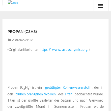
Sternwarte
Veranstaltungen
PROPAN (C3H8)
Verein
Astromoleküle
(Originalartikel unter
https://
www.
astrochymist.org
)
Blog
Galerie
Anfahrt
Kontakt
Propan (C
H
) ist ein
gesättigter Kohlenwasserstoff
, der in
3
8
den
trüben orangenen Wolken
des
Titan
beobachtet wurde.
Titan ist der größte Begleiter des Saturn und nach Ganymed
der zweitgrößte Mond im Sonnensystem. Propan wurde