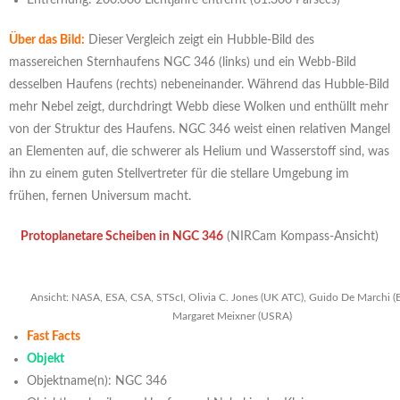
Entfernung: 200.000 Lichtjahre entfernt (61.300 Parsecs)
Über das Bild:
Dieser Vergleich zeigt ein Hubble-Bild des
massereichen Sternhaufens NGC 346 (links) und ein Webb-Bild
desselben Haufens (rechts) nebeneinander. Während das Hubble-Bild
mehr Nebel zeigt, durchdringt Webb diese Wolken und enthüllt mehr
von der Struktur des Haufens. NGC 346 weist einen relativen Mangel
an Elementen auf, die schwerer als Helium und Wasserstoff sind, was
ihn zu einem guten Stellvertreter für die stellare Umgebung im
frühen, fernen Universum macht.
Protoplanetare Scheiben in NGC 346
(NIRCam Kompass-Ansicht)
Ansicht: NASA, ESA, CSA, STScI, Olivia C. Jones (UK ATC), Guido De Marchi (
Margaret Meixner (USRA)
Fast Facts
Objekt
Objektname(n): NGC 346