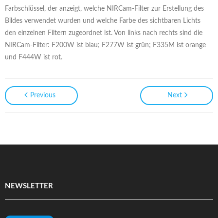
Farbschlüssel, der anzeigt, welche NIRCam-Filter zur Erstellung des
Bildes verwendet wurden und welche Farbe des sichtbaren Lichts
den einzelnen Filtern zugeordnet ist. Von links nach rechts sind die
NIRCam-Filter: F200W ist blau; F277W ist grün; F335M ist orange
und F444W ist rot.
Previous
Next
NEWSLETTER