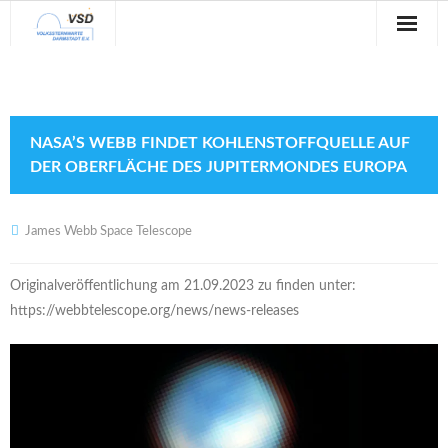
Sternwarte
Veranstaltungen
NASA’S WEBB FINDET KOHLENSTOFFQUELLE AUF
Verein
DER OBERFLÄCHE DES JUPITERMONDES EUROPA
Blog
James Webb Space Telescope
Galerie
Originalveröffentlichung am 21.09.2023 zu finden unter:
Anfahrt
https://webbtelescope.org/news/news-releases
Kontakt