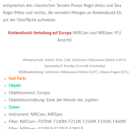
entsprechen den chaotischen Terrains Powys Regio (links) und Tara
Regio (Mitte und rechts), die vermehrt Mengen an Kohlendioxid-Eis
auf der Oberfläche aufweisen.
Kohlendioxid-Verteilung auf Europa
(NIRCam und NIRSpec IFU
Ansicht)
Wissenschaft: NASA, ESA, CSA, Gerónimo Villanueva (NASA-GSFC),
Samantha K Trumbo (Cornell University)
Bildbearbeitung: Gerónimo Villanueva (NASA-GSFC), Alyssa Pagan (STSc
Fast Facts
Objekt
Objektname(n): Europa
Objektbeschreibung: Einer der Monde des Jupiters
Daten
Instrument: NIRCam, NIRSpec
Filter: NIRCam> F070W, F140M, F212N, F250M, F335M, F460M
Filter: NIRSpec> F100LP, F170LP, F290LP