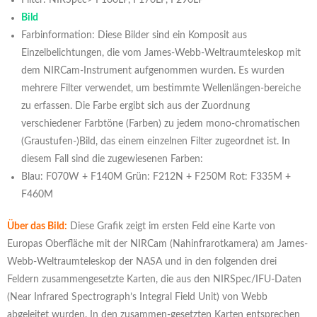
Bild
Farbinformation: Diese Bilder sind ein Komposit aus
Einzelbelichtungen, die vom James-Webb-Weltraumteleskop mit
dem NIRCam-Instrument aufgenommen wurden. Es wurden
mehrere Filter verwendet, um bestimmte Wellenlängen-bereiche
zu erfassen. Die Farbe ergibt sich aus der Zuordnung
verschiedener Farbtöne (Farben) zu jedem mono-chromatischen
(Graustufen-)Bild, das einem einzelnen Filter zugeordnet ist. In
diesem Fall sind die zugewiesenen Farben:
Blau: F070W + F140M Grün: F212N + F250M Rot: F335M +
F460M
Über das Bild:
Diese Grafik zeigt im ersten Feld eine Karte von
Europas Oberfläche mit der NIRCam (Nahinfrarotkamera) am James-
Webb-Weltraumteleskop der NASA und in den folgenden drei
Feldern zusammengesetzte Karten, die aus den NIRSpec/IFU-Daten
(Near Infrared Spectrograph’s Integral Field Unit) von Webb
abgeleitet wurden. In den zusammen-gesetzten Karten entsprechen