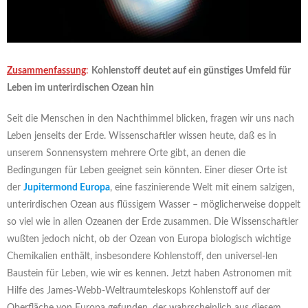
Zusammenfassung
:
Kohlenstoff deutet auf ein günstiges Umfeld für
Leben im unterirdischen Ozean hin
Seit die Menschen in den Nachthimmel blicken, fragen wir uns nach
Leben jenseits der Erde. Wissenschaftler wissen heute, daß es in
unserem Sonnensystem mehrere Orte gibt, an denen die
Bedingungen für Leben geeignet sein könnten. Einer dieser Orte ist
der
Jupitermond Europa
, eine faszinierende Welt mit einem salzigen,
unterirdischen Ozean aus flüssigem Wasser – möglicherweise doppelt
so viel wie in allen Ozeanen der Erde zusammen. Die Wissenschaftler
wußten jedoch nicht, ob der Ozean von Europa biologisch wichtige
Chemikalien enthält, insbesondere Kohlenstoff, den universel-len
Baustein für Leben, wie wir es kennen. Jetzt haben Astronomen mit
Hilfe des James-Webb-Weltraumteleskops Kohlenstoff auf der