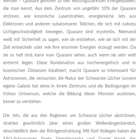
werden – Quasare gehören zu den leistungsstärksten Energiequellen,
die man kennt. Aus dem Zentrum von ungefähr 10% der Quasare
strömen, wie kosmische Laserstrahlen, energiereiche Jets aus
Elektronen und anderen subatomaren Teilchen, die sich mit nahezu
Lichtgeschwindigkeit bewegen. Quasare sind mysteriös. Niemand
weiß mit Sicherheit zu sagen, wie sie entstehen, wie sie sich mit der
Zeit entwickeln oder wie ihre enormen Energien erzeugt werden. Da
sie so hell sind, kann man Quasare sehen, auch wenn sie sehr weit
entfernt liegen. Diese Kombination aus hochenergetisch und in
kosmischen Distanzen lokalisiert, macht Quasare so interessant für
Astronomen, die versuchen, die Natur der Schwarzen Löcher (unsere
eigene Galaxis hat eines in ihrem Zentrum) und die Bedingungen im
frühen Universum, welche die Bildung dieser Monster auslösten,
besser zu verstehen.
Die Jets, die aus den Regionen um Schwarze Löcher abströmen,
strahlen gewöhnlich über einen großen Wellenlängenbereich,
einschließlich dem der Röntgenstrahlung. Mit fünf Kollegen haben die
SAO-Astronomen Aneta
Siemiginowska
und Daniel Harris das