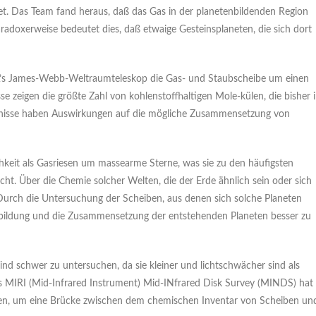
det. Das Team fand heraus, daß das Gas in der planetenbildenden Region
aradoxerweise bedeutet dies, daß etwaige Gesteinsplaneten, die sich dort
A’s James-Webb-Weltraumteleskop die Gas- und Staubscheibe um einen
e zeigen die größte Zahl von kohlenstoffhaltigen Mole-külen, die bisher 
tnisse haben Auswirkungen auf die mögliche Zusammensetzung von
chkeit als Gasriesen um massearme Sterne, was sie zu den häufigsten
cht. Über die Chemie solcher Welten, die der Erde ähnlich sein oder sich
 Durch die Untersuchung der Scheiben, aus denen sich solche Planeten
nbildung und die Zusammensetzung der entstehenden Planeten besser zu
d schwer zu untersuchen, da sie kleiner und lichtschwächer sind als
MIRI (Mid-Infrared Instrument) Mid-INfrared Disk Survey (MINDS) hat
utzen, um eine Brücke zwischen dem chemischen Inventar von Scheiben un