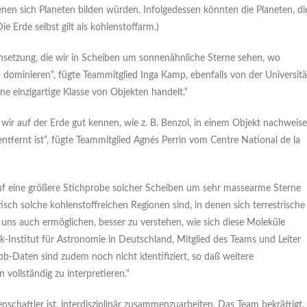
denen sich Planeten bilden würden. Infolgedessen könnten die Planeten, di
ie Erde selbst gilt als kohlenstoffarm.)
setzung, die wir in Scheiben um sonnenähnliche Sterne sehen, wo
 dominieren“, fügte Teammitglied Inga Kamp, ebenfalls von der Universitä
ine einzigartige Klasse von Objekten handelt.“
 wir auf der Erde gut kennen, wie z. B. Benzol, in einem Objekt nachweis
ntfernt ist“, fügte Teammitglied Agnés Perrin vom Centre National de la
auf eine größere Stichprobe solcher Scheiben um sehr massearme Sterne
isch solche kohlenstoffreichen Regionen sind, in denen sich terrestrische
 uns auch ermöglichen, besser zu verstehen, wie sich diese Moleküle
Institut für Astronomie in Deutschland, Mitglied des Teams und Leiter
aten sind zudem noch nicht identifiziert, so daß weitere
vollständig zu interpretieren.“
enschaftler ist, interdisziplinär zusammenzuarbeiten. Das Team bekräftigt,