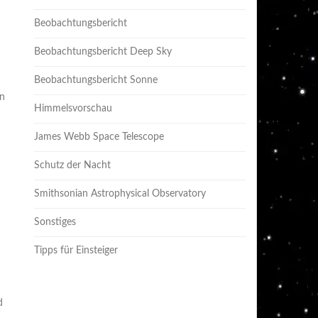
Beobachtungsbericht
Beobachtungsbericht Deep Sky
Beobachtungsbericht Sonne
in
Himmelsvorschau
James Webb Space Telescope
Schutz der Nacht
Smithsonian Astrophysical Observatory
Sonstiges
Tipps für Einsteiger
d