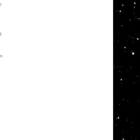
e
t
en