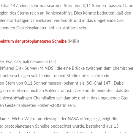
-ChaI 147, einen sehr massearmen Stern von 0,11 Sonnen-massen. Dabe
Region des Sterns reich an Kohlenstoff ist. Dies könnte bedeuten, daß den
 kohlenstoffhaltigen Chemikalien verdampft und in das umgebende Gas
tehenden Gesteinsplaneten kohlen-stoffarm sein.
pektrum der protoplanetaren Scheibe
(MIRI)
A, ESA, CSA, Ralf Crawford (STScI)
d-INfrared Disk Survey (MINDS), die eine Brücke zwischen dem chemische
neten schlagen soll. In einer neuen Studie unter-suchte ein
n Stern von 0,11 Sonnenmassen (bekannt als ISO-ChaI 147). Dabei
gion des Sterns reich an Kohlenstoff ist. Dies könnte bedeuten, daß den
e kohlenstoffhaltigen Chemikalien ver-dampft und in das umgebende Gas
en Gesteinsplaneten kohlen-stoffarm sein.
 James-Webb-Weltraumteleskops der NASA offengelegt, zeigt die
einer protoplanetaren Scheibe beobachtet wurde, bestehend aus 13