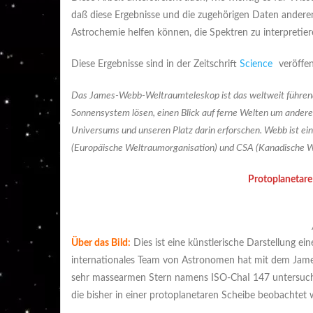
daß diese Ergebnisse und die zugehörigen Daten andere
Astrochemie helfen können, die Spektren zu interpreti
Diese Ergebnisse sind in der Zeitschrift
Science
veröffen
Das James-Webb-Weltraumteleskop ist das weltweit führen
Sonnensystem lösen, einen Blick auf ferne Welten um ander
Universums und unseren Platz darin erforschen. Webb ist ei
(Europäische Weltraumorganisation) und CSA (Kanadische W
Protoplanetare
Über das Bild:
Dies ist eine künstlerische Darstellung e
internationales Team von Astronomen hat mit dem Ja
sehr massearmen Stern namens ISO-ChaI 147 untersucht.
die bisher in einer protoplanetaren Scheibe beobachtet 