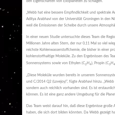
den Eigenschaften von Exoplaneten zu schlagen.
„Webb hat eine bessere Empfindlichkeit und spektrale Au
Aditya Arabhavi von der Universität Groningen in den N
weil die Emissionen der Scheibe durch unsere Atmosphär
In einer neuen Studie untersuchte dieses Team die Reg
Millionen Jahre alten Stern, der nur 0,11 Mal so viel w
reichste Kohlenwasserstoffchemie, die bisher in einer 
kohlenstoffhaltige Moleküle. Zu den Ergebnissen des T
Sonnensystems sowie von Ethylen (C
H
), Propin (C
H
2
4
3
„Diese Moleküle wurden bereits in unserem Sonnensy
und C/2014 Q2 (Lovejoy)“, fügte Arabhavi hinzu. „Webb ha
sondern auch reichlich vorhanden sind. Es ist erstaunlic
können. Es ist eine ganz andere Umgebung für die Planet
Das Team weist darauf hin, daß diese Ergebnisse große
haben, die sich dort bilden könnten. Da Webb gezeigt hat