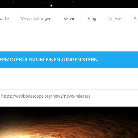
warte
Veranstaltungen
Verein
Blog
Galerie
An
OFFMOLEKÜLEN UM EINEN JUNGEN STERN
: https://webbtelescope.org/news/news-releases