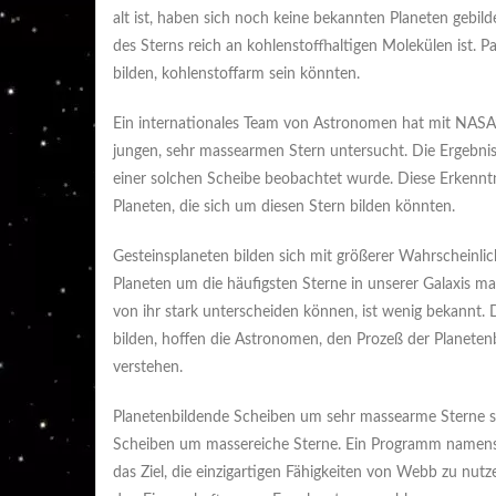
alt ist, haben sich noch keine bekannten Planeten gebil
des Sterns reich an kohlenstoffhaltigen Molekülen ist. P
bilden, kohlenstoffarm sein könnten.
Ein internationales Team von Astronomen hat mit NAS
jungen, sehr massearmen Stern untersucht. Die Ergebniss
einer solchen Scheibe beobachtet wurde. Diese Erkenn
Planeten, die sich um diesen Stern bilden könnten.
Gesteinsplaneten bilden sich mit größerer Wahrscheinli
Planeten um die häufigsten Sterne in unserer Galaxis ma
von ihr stark unterscheiden können, ist wenig bekannt.
bilden, hoffen die Astronomen, den Prozeß der Planete
verstehen.
Planetenbildende Scheiben um sehr massearme Sterne sin
Scheiben um massereiche Sterne. Ein Programm namens 
das Ziel, die einzigartigen Fähigkeiten von Webb zu n