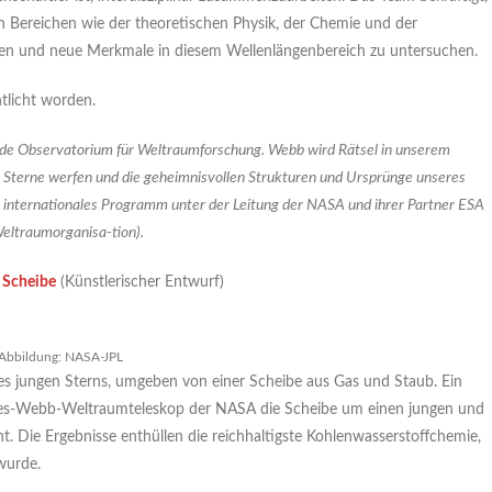
n Bereichen wie der theoretischen Physik, der Chemie und der
eren und neue Merkmale in diesem Wellenlängenbereich zu untersuchen.
tlicht worden.
de Observatorium für Weltraumforschung. Webb wird Rätsel in unserem
e Sterne werfen und die geheimnisvollen Strukturen und Ursprünge unseres
n internationales Programm unter der Leitung der NASA und ihrer Partner ESA
eltraumorganisa-tion).
 Scheibe
(Künstlerischer Entwurf)
Abbildung: NASA-JPL
ines jungen Sterns, umgeben von einer Scheibe aus Gas und Staub. Ein
mes-Webb-Weltraumteleskop der NASA die Scheibe um einen jungen und
 Die Ergebnisse enthüllen die reichhaltigste Kohlenwasserstoffchemie,
wurde.