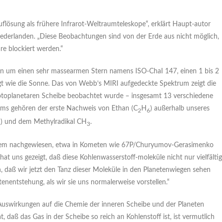
flösung als frühere Infrarot-Weltraumteleskope“, erklärt Haupt-autor
iederlanden. „Diese Beobachtungen sind von der Erde aus nicht möglich,
e blockiert werden.“
ion um einen sehr massearmen Stern namens ISO-ChaI 147, einen 1 bis 2
iegt wie die Sonne. Das von Webb’s MIRI aufgedeckte Spektrum zeigt die
protoplanetaren Scheibe beobachtet wurde – insgesamt 13 verschiedene
eams gehören der erste Nachweis von Ethan (C
H
) außerhalb unseres
2
6
) und dem Methylradikal CH
.
4
3
stem nachgewiesen, etwa in Kometen wie 67P/Churyumov-Gerasimenko
t uns gezeigt, daß diese Kohlenwasserstoff-moleküle nicht nur vielfältig
h, daß wir jetzt den Tanz dieser Moleküle in den Planetenwiegen sehen
enentstehung, als wir sie uns normalerweise vorstellen.“
 Auswirkungen auf die Chemie der inneren Scheibe und der Planeten
, daß das Gas in der Scheibe so reich an Kohlenstoff ist, ist vermutlich