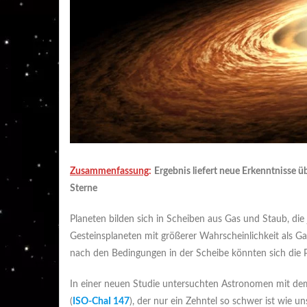
Zusammenfassung
:
Ergebnis liefert neue Erkenntnisse 
Sterne
Planeten bilden sich in Scheiben aus Gas und Staub, di
Gesteinsplaneten mit größerer Wahrscheinlichkeit als Gas
nach den Bedingungen in der Scheibe könnten sich die Pl
In einer neuen Studie untersuchten Astronomen mit d
(
ISO-ChaI 147
), der nur ein Zehntel so schwer ist wie u