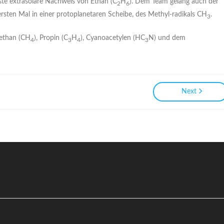
ste extrasolare Nachweis von Ethan (C
H
). Dem Team gelang auch der
2
6
ersten Mal in einer protoplanetaren Scheibe, des Methyl-radikals CH
.
3
Methan (CH
), Propin (C
H
), Cyanoacetylen (HC
N) und dem
4
3
4
3
Next