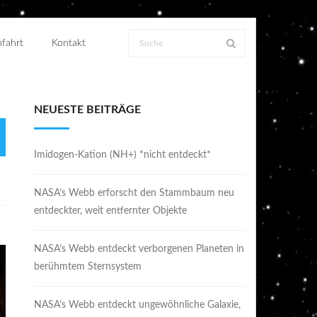
fahrt
Kontakt
NEUESTE BEITRÄGE
Imidogen-Kation (NH+) *nicht entdeckt*
NASA’s Webb erforscht den Stammbaum neu
entdeckter, weit entfernter Objekte
NASA’s Webb entdeckt verborgenen Planeten in
berühmtem Sternsystem
NASA’s Webb entdeckt ungewöhnliche Galaxie,