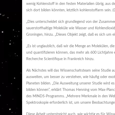
wenig Kohlenstoff in den festen Materialien übrig, aus 
sich dort bilden könnten, letztlich kohlenstoffarm sein. (D
„Dies unterscheidet sich grundlegend von der Zusammen
sauerstoffhaltige Moleküle wie Wasser und Kohlendioxid
Groningen, hinzu. „Dieses Objekt zeigt, daß es sich um e
„Es ist unglaublich, daß wir die Menge an Molekülen, die
und quantifizieren können, das mehr als 600 Lichtjahre e
Recherche Scientifique in Frankreich hinzu.
Als Nächstes will das Wissenschaftsteam seine Studie 
ausweiten, um besser zu verstehen, wie häufig oder exot
Planeten bilden. „Die Ausweitung unserer Studie wird es
bilden können“, erklärt Thomas Henning vom Max-Planck-
des MINDS-Programms. „Mehrere Merkmale in den Webb-D
Spektroskopie erforderlich ist, um unsere Beobachtungen 
Diese Arbeit unterstreicht auch, wie wichtig es für Wiss