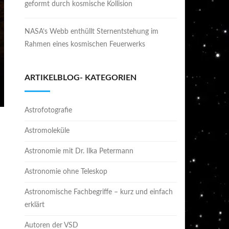
geformt durch kosmische Kollision
NASA’s Webb enthüllt Sternentstehung im
Rahmen eines kosmischen Feuerwerks
ARTIKELBLOG- KATEGORIEN
Astrofotografie
Astromoleküle
Astronomie mit Dr. Ilka Petermann
Astronomie ohne Teleskop
Astronomische Fachbegriffe – kurz und einfach
erklärt
Autoren der VSD