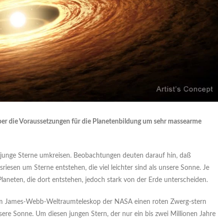
über die Voraussetzungen für die Planetenbildung um sehr massearme
e junge Sterne umkreisen. Beobachtungen deuten darauf hin, daß
riesen um Sterne entstehen, die viel leichter sind als unsere Sonne. Je
aneten, die dort entstehen, jedoch stark von der Erde unterscheiden.
em James-Webb-Weltraumteleskop der NASA einen roten Zwerg-stern
nsere Sonne. Um diesen jungen Stern, der nur ein bis zwei Millionen Jahre