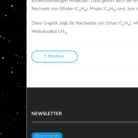
kohlenstoffhaltigen Molekülen. Dazu gehört auch der er
Nachweis von Ethylen (C
H
), Propin (C
H
) und, zum 
2
4
3
4
Diese Graphik zeigt die Nachweise von Ethan (C
H
), 
2
6
Methylradikal CH
.
3
Previous
NEWSLETTER
Abonnieren