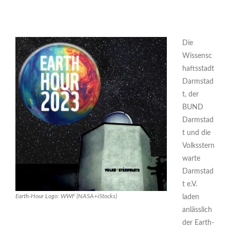
Die
Wissensc
haftsstadt
Darmstad
t, der
BUND
Darmstad
t und die
Volksstern
warte
Darmstad
t e.V.
Earth-Hour Logo: WWF (NASA+iStocks)
laden
anlässlich
der Earth-