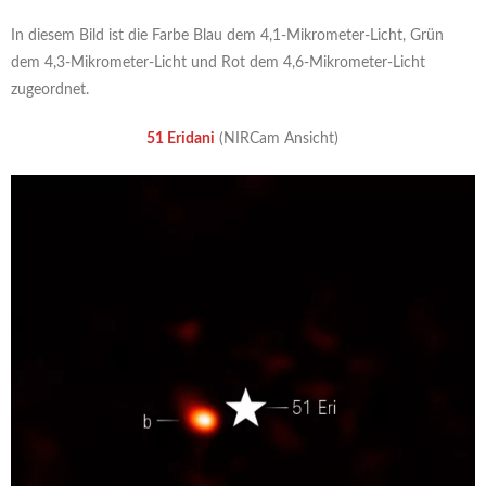
In diesem Bild ist die Farbe Blau dem 4,1-Mikrometer-Licht, Grün
dem 4,3-Mikrometer-Licht und Rot dem 4,6-Mikrometer-Licht
zugeordnet.
51 Eridani
(NIRCam Ansicht)