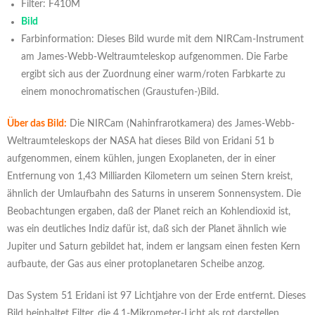
Filter: F410M
Bild
Farbinformation: Dieses Bild wurde mit dem NIRCam-Instrument
am James-Webb-Weltraumteleskop aufgenommen. Die Farbe
ergibt sich aus der Zuordnung einer warm/roten Farbkarte zu
einem monochromatischen (Graustufen-)Bild.
Über das Bild:
Die NIRCam (Nahinfrarotkamera) des James-Webb-
Weltraumteleskops der NASA hat dieses Bild von Eridani 51 b
aufgenommen, einem kühlen, jungen Exoplaneten, der in einer
Entfernung von 1,43 Milliarden Kilometern um seinen Stern kreist,
ähnlich der Umlaufbahn des Saturns in unserem Sonnensystem. Die
Beobachtungen ergaben, daß der Planet reich an Kohlendioxid ist,
was ein deutliches Indiz dafür ist, daß sich der Planet ähnlich wie
Jupiter und Saturn gebildet hat, indem er langsam einen festen Kern
aufbaute, der Gas aus einer protoplanetaren Scheibe anzog.
Das System 51 Eridani ist 97 Lichtjahre von der Erde entfernt. Dieses
Bild beinhaltet Filter, die 4,1-Mikrometer-Licht als rot darstellen.