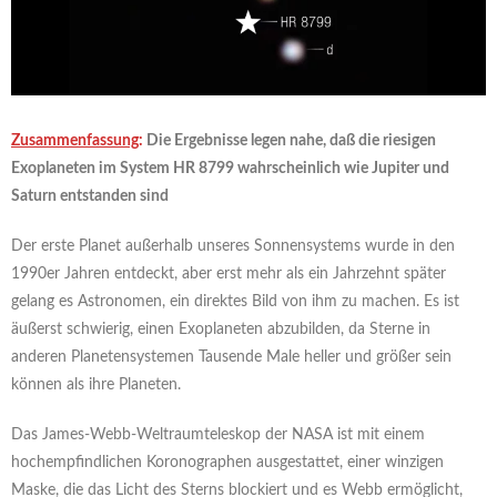
Zusammenfassung
:
Die Ergebnisse legen nahe, daß die riesigen
Exoplaneten im System HR 8799 wahrscheinlich wie Jupiter und
Saturn entstanden sind
Der erste Planet außerhalb unseres Sonnensystems wurde in den
1990er Jahren entdeckt, aber erst mehr als ein Jahrzehnt später
gelang es Astronomen, ein direktes Bild von ihm zu machen. Es ist
äußerst schwierig, einen Exoplaneten abzubilden, da Sterne in
anderen Planetensystemen Tausende Male heller und größer sein
können als ihre Planeten.
Das James-Webb-Weltraumteleskop der NASA ist mit einem
hochempfindlichen Koronographen ausgestattet, einer winzigen
Maske, die das Licht des Sterns blockiert und es Webb ermöglicht,