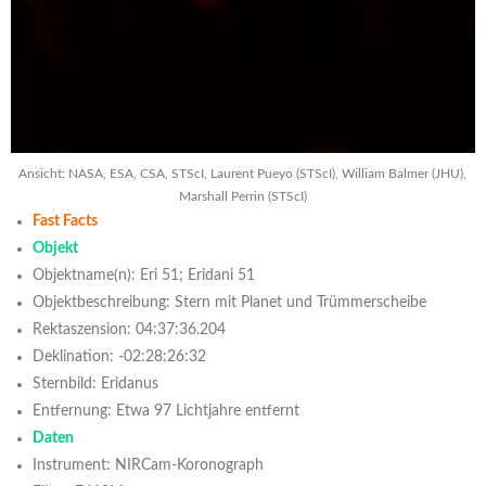
Ansicht: NASA, ESA, CSA, STScI, Laurent Pueyo (STScI), William Balmer (JHU),
Marshall Perrin (STScI)
Fast Facts
Objekt
Objektname(n): Eri 51; Eridani 51
Objektbeschreibung: Stern mit Planet und Trümmerscheibe
Rektaszension: 04:37:36.204
Deklination: -02:28:26:32
Sternbild: Eridanus
Entfernung: Etwa 97 Lichtjahre entfernt
Daten
Instrument: NIRCam-Koronograph