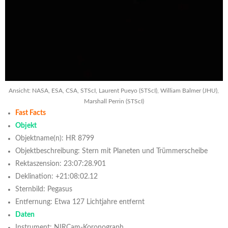
Ansicht: NASA, ESA, CSA, STScI, Laurent Pueyo (STScI), William Balmer (JHU),
Marshall Perrin (STScI)
Fast Facts
Objekt
Objektname(n): HR 8799
Objektbeschreibung: Stern mit Planeten und Trümmerscheibe
Rektaszension: 23:07:28.901
Deklination: +21:08:02.12
Sternbild: Pegasus
Entfernung: Etwa 127 Lichtjahre entfernt
Daten
Instrument: NIRCam-Koronograph