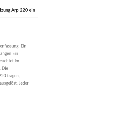
lzung Arp 220 ein
enfassung: Ein
fangen Ein
euchtet im
. Die
220 tragen,
usgelöst. Jeder