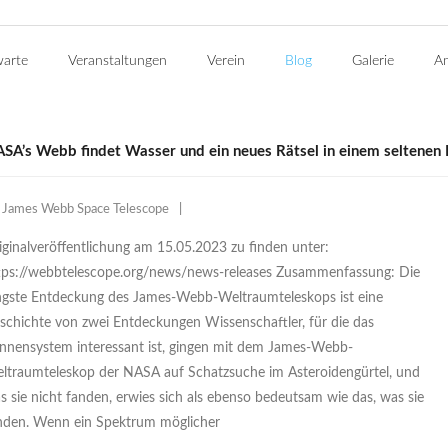
warte
Veranstaltungen
Verein
Blog
Galerie
An
SA’s Webb findet Wasser und ein neues Rätsel in einem seltene
James Webb Space Telescope
iginalveröffentlichung am 15.05.2023 zu finden unter:
tps://webbtelescope.org/news/news-releases Zusammenfassung: Die
ngste Entdeckung des James-Webb-Weltraumteleskops ist eine
schichte von zwei Entdeckungen Wissenschaftler, für die das
nnensystem interessant ist, gingen mit dem James-Webb-
ltraumteleskop der NASA auf Schatzsuche im Asteroidengürtel, und
s sie nicht fanden, erwies sich als ebenso bedeutsam wie das, was sie
nden. Wenn ein Spektrum möglicher